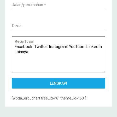
Jalan/perumahan
*
Desa
Media Sosial
LENGKAPI
[wpda_org_chart tree_id=”6″ theme_id=”50″]