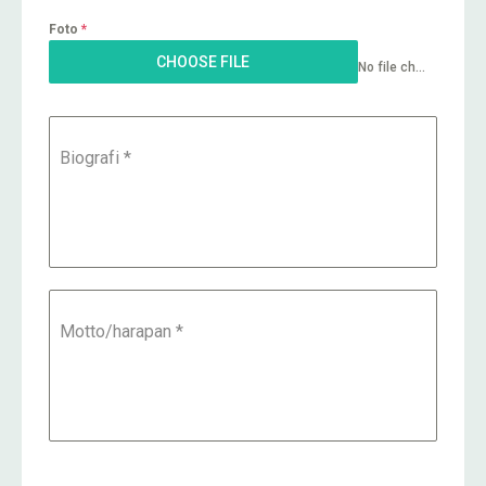
Foto
*
CHOOSE FILE
No file chosen
Biografi
*
Motto/harapan
*