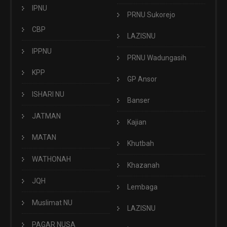
IPNU
PRNU Sukorejo
CBP
LAZISNU
IPPNU
PRNU Wadungasih
KPP
GP Ansor
ISHARI NU
Banser
JATMAN
Kajian
MATAN
Khutbah
WATHONAH
Khazanah
JQH
Lembaga
Muslimat NU
LAZISNU
PAGAR NUSA