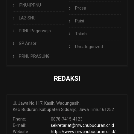
IPNU-IPPNU
Prosa
LAZISNU
Puisi
PRNU Pagerwojo
Tokoh
GP Ansor
Uncategorized
PRNU PRASUNG
REDAKSI
Jl. Jawa No.117, Kasih, Wadungasih,
Kec. Buduran, Kabupaten Sidoarjo, Jawa Timur 61252
Phone:
0878-7415-4123
E-mail:
sekretariat@mwcnubuduran.or.id
Website:
https://www mwcnubuduran.or.id/