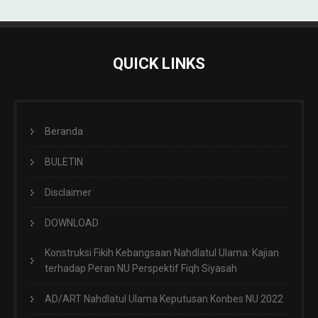
QUICK LINKS
Beranda
BULETIN
Disclaimer
DOWNLOAD
Konstruksi Fikih Kebangsaan Nahdlatul Ulama: Kajian
terhadap Peran NU Perspektif Fiqh Siyasah
AD/ART Nahdlatul Ulama Keputusan Konbes NU 2022