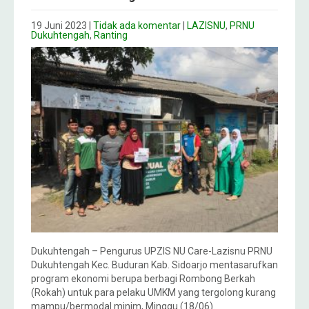
19 Juni 2023
|
Tidak ada komentar
|
LAZISNU
,
PRNU
Dukuhtengah
,
Ranting
Dukuhtengah – Pengurus UPZIS NU Care-Lazisnu PRNU
Dukuhtengah Kec. Buduran Kab. Sidoarjo mentasarufkan
program ekonomi berupa berbagi Rombong Berkah
(Rokah) untuk para pelaku UMKM yang tergolong kurang
mampu/bermodal minim, Minggu (18/06).