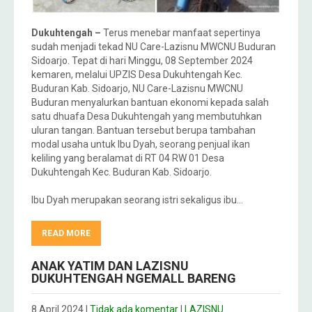
Dukuhtengah –
Terus menebar manfaat sepertinya
sudah menjadi tekad NU Care-Lazisnu MWCNU Buduran
Sidoarjo. Tepat di hari Minggu, 08 September 2024
kemaren, melalui UPZIS Desa Dukuhtengah Kec.
Buduran Kab. Sidoarjo, NU Care-Lazisnu MWCNU
Buduran menyalurkan bantuan ekonomi kepada salah
satu dhuafa Desa Dukuhtengah yang membutuhkan
uluran tangan. Bantuan tersebut berupa tambahan
modal usaha untuk Ibu Dyah, seorang penjual ikan
keliling yang beralamat di RT 04 RW 01 Desa
Dukuhtengah Kec. Buduran Kab. Sidoarjo.
Ibu Dyah merupakan seorang istri sekaligus ibu…
READ MORE
ANAK YATIM DAN LAZISNU
DUKUHTENGAH NGEMALL BARENG
8 April 2024
|
Tidak ada komentar
|
LAZISNU