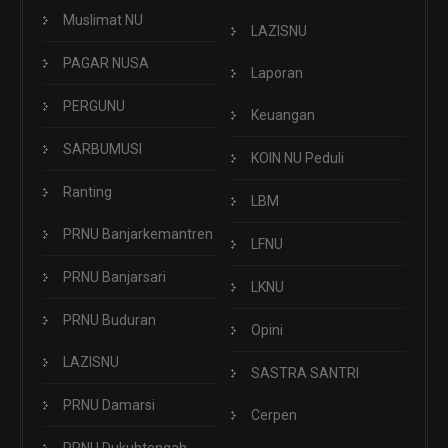
Muslimat NU
LAZISNU
PAGAR NUSA
Laporan
PERGUNU
Keuangan
SARBUMUSI
KOIN NU Peduli
Ranting
LBM
PRNU Banjarkemantren
LFNU
PRNU Banjarsari
LKNU
PRNU Buduran
Opini
LAZISNU
SASTRA SANTRI
PRNU Damarsi
Cerpen