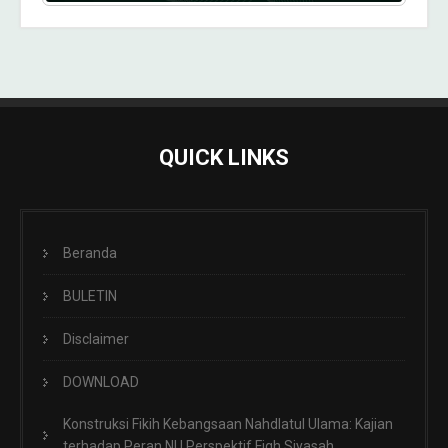
QUICK LINKS
Beranda
BULETIN
Disclaimer
DOWNLOAD
Konstruksi Fikih Kebangsaan Nahdlatul Ulama: Kajian
terhadap Peran NU Perspektif Fiqh Siyasah