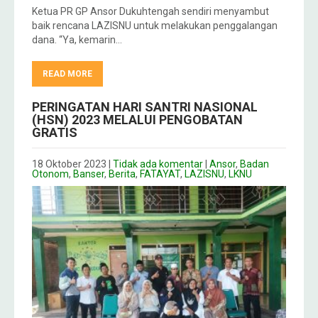
Ketua PR GP Ansor Dukuhtengah sendiri menyambut
baik rencana LAZISNU untuk melakukan penggalangan
dana. “Ya, kemarin…
READ MORE
PERINGATAN HARI SANTRI NASIONAL
(HSN) 2023 MELALUI PENGOBATAN
GRATIS
18 Oktober 2023
|
Tidak ada komentar
|
Ansor
,
Badan
Otonom
,
Banser
,
Berita
,
FATAYAT
,
LAZISNU
,
LKNU