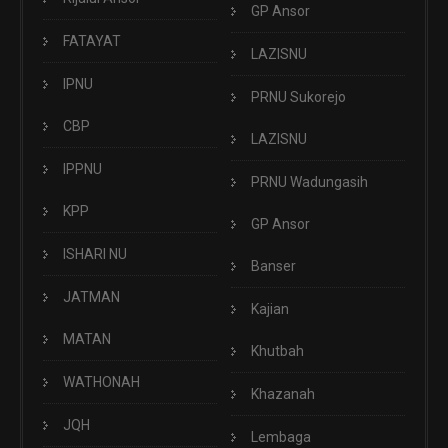
GP Ansor
FATAYAT
LAZISNU
IPNU
PRNU Sukorejo
CBP
LAZISNU
IPPNU
PRNU Wadungasih
KPP
GP Ansor
ISHARI NU
Banser
JATMAN
Kajian
MATAN
Khutbah
WATHONAH
Khazanah
JQH
Lembaga