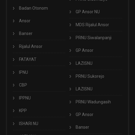
Badan Otonom
GP Ansor NU
Ansor
MDS Rijalul Ansor
Banser
PRNU Siwalanpanji
Rijalul Ansor
GP Ansor
FATAYAT
LAZISNU
IPNU
PRNU Sukorejo
CBP
LAZISNU
IPPNU
PRNU Wadungasih
KPP
GP Ansor
ISHARI NU
Banser