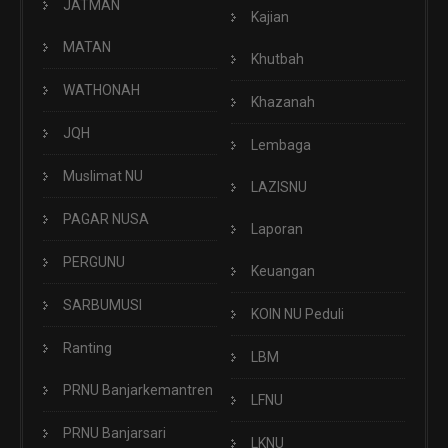
JATMAN
Kajian
MATAN
Khutbah
WATHONAH
Khazanah
JQH
Lembaga
Muslimat NU
LAZISNU
PAGAR NUSA
Laporan
PERGUNU
Keuangan
SARBUMUSI
KOIN NU Peduli
Ranting
LBM
PRNU Banjarkemantren
LFNU
PRNU Banjarsari
LKNU