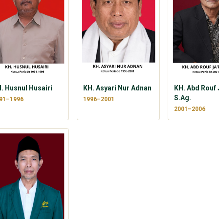
. Husnul Husairi
KH. Asyari Nur Adnan
KH. Abd Rouf J
S.Ag.
91–1996
1996–2001
2001–2006