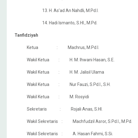
13. H. As’ad An Nahdli, M.Pd.I.
14. Hadi Ismanto, S.HI., M.Pd.
Tanfidziyah
Ketua : Machrus, M.Pd.I.
Wakil Ketua : H. M. Ihwani Hasan, S.E.
Wakil Ketua : H. M. Jalisil Ulama
Wakil Ketua : Nur Fauzi, S.Pd.I., S.H.
Wakil Ketua : M. Rosyidi
Sekretaris : Rojali Anas, S.HI.
Wakil Sekretaris : Machfudzil Asror, S.Pd.I., M.Pd.
Wakil Sekretaris : A. Hasan Fahmi, S.Si.