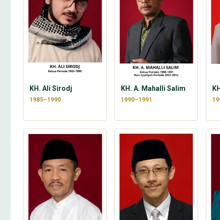
KH. Ali Sirodj
KH. A. Mahalli Salim
KH
1985–1990
1990–1991
19