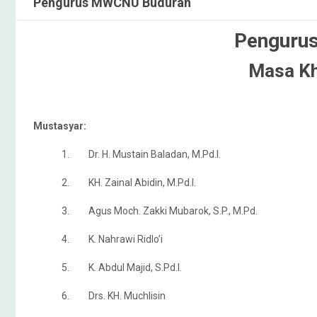
Pengurus MWCNU Buduran
Penguru
Masa K
Mustasyar:
1. Dr. H. Mustain Baladan, M.Pd.I.
2. KH. Zainal Abidin, M.Pd.I.
3. Agus Moch. Zakki Mubarok, S.P., M.Pd.
4. K. Nahrawi Ridlo’i
5. K. Abdul Majid, S.Pd.I.
6. Drs. KH. Muchlisin