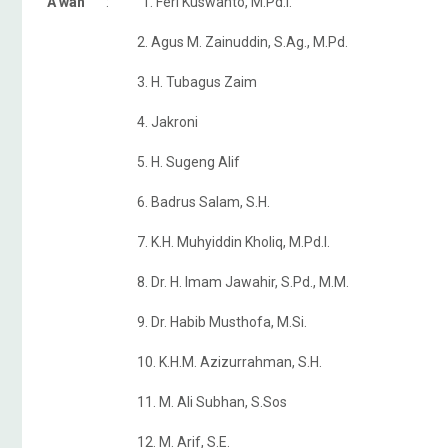
A’wan
: 1. Feri Kuswanto, M.Pd.I.
2. Agus M. Zainuddin, S.Ag., M.Pd.
3. H. Tubagus Zaim
4. Jakroni
5. H. Sugeng Alif
6. Badrus Salam, S.H.
7. K.H. Muhyiddin Kholiq, M.Pd.I.
8. Dr. H. Imam Jawahir, S.Pd., M.M.
9. Dr. Habib Musthofa, M.Si.
10. K.H.M. Azizurrahman, S.H.
11. M. Ali Subhan, S.Sos
12. M. Arif, S.E.