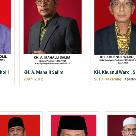
olil
KH. A. Mahalli Salim
KH. Khusnul Waro’, S.
2007–2012
2013–sekarang
· 3 perio