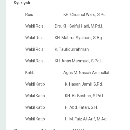
Syuriyah
Rois : KH. Chusnul Waro, S.Pd.
Wakil Rois : Drs. KH. Saiful Hadi, M.Pd.I.
Wakil Rois : KH. Mabrur Syaibani, S.Ag.
Wakil Rois : K. Taufiqurrahman
Wakil Rois : KH. Anas Mahmudi, S.Pd.I.
Katib : Agus M. Nasich Aminullah
Wakil Katib : K. Hasan Jamil, S.Pd.
Wakil Katib : KH. Ali Bashori, S.Pd.I.
Wakil Katib : H. Abd. Fatah, S.H.
Wakil Katib : H. M. Faiz Al-Arif, M.Ag.