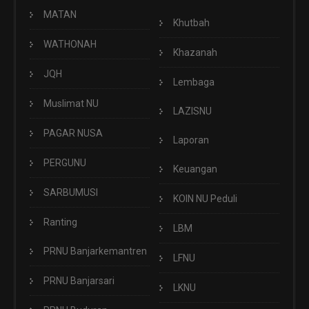
MATAN
Khutbah
WATHONAH
Khazanah
JQH
Lembaga
Muslimat NU
LAZISNU
PAGAR NUSA
Laporan
PERGUNU
Keuangan
SARBUMUSI
KOIN NU Peduli
Ranting
LBM
PRNU Banjarkemantren
LFNU
PRNU Banjarsari
LKNU