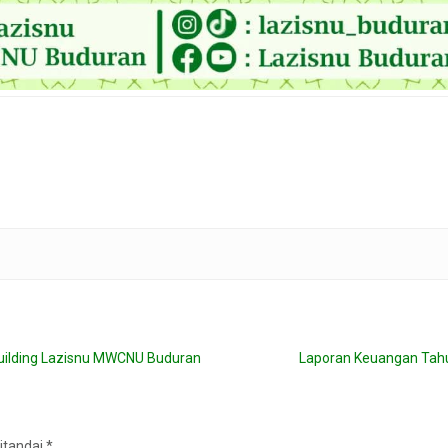
Building Lazisnu MWCNU Buduran
Laporan Keuangan Tah
itandai
*