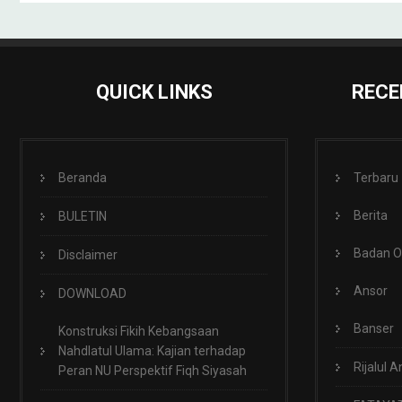
QUICK LINKS
RECE
Beranda
Terbaru
Berita
BULETIN
Badan 
Disclaimer
Ansor
DOWNLOAD
Banser
Konstruksi Fikih Kebangsaan
Nahdlatul Ulama: Kajian terhadap
Rijalul A
Peran NU Perspektif Fiqh Siyasah