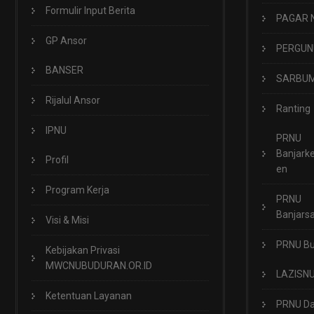
Formulir Input Berita
PAGAR 
GP Ansor
PERGUN
BANSER
SARBUM
Rijalul Ansor
Ranting
IPNU
PRNU
Banjark
Profil
en
Program Kerja
PRNU
Banjarsa
Visi & Misi
PRNU B
Kebijakan Privasi
MWCNUBUDURAN.OR.ID
LAZISN
Ketentuan Layanan
PRNU Da