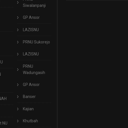
T
Siwalanpanji
GP Ansor
LAZISNU
PRNU Sukorejo
LAZISNU
NU
PRNU
Wadungasih
N
GP Ansor
Banser
NAH
Kajian
Khutbah
t NU