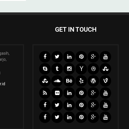
GET IN TOUCH
gasih,
rjo,
3
.id