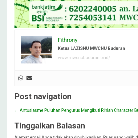
Fithrony
Ketua LAZISNU MWCNU Buduran
www.mwcnubuduran.or.id/
Post navigation
←
Antusiasme Puluhan Pengurus Mengikuti Rihlah Character 
Tinggalkan Balasan
Alamat email Anda tidak akan dipublikasikan.
Ruas yang wajib d