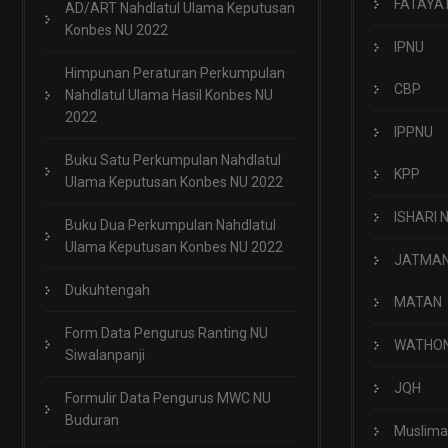
FATAYA
AD/ART Nahdlatul Ulama Keputusan
Konbes NU 2022
IPNU
Himpunan Peraturan Perkumpulan
CBP
Nahdlatul Ulama Hasil Konbes NU
2022
IPPNU
Buku Satu Perkumpulan Nahdlatul
KPP
Ulama Keputusan Konbes NU 2022
ISHARI 
Buku Dua Perkumpulan Nahdlatul
Ulama Keputusan Konbes NU 2022
JATMA
Dukuhtengah
MATAN
Form Data Pengurus Ranting NU
WATHO
Siwalanpanji
JQH
Formulir Data Pengurus MWC NU
Buduran
Muslima