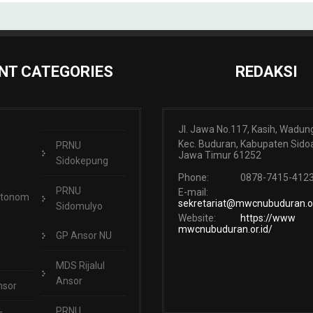
NT CATEGORIES
REDAKSI
Jl. Jawa No.117, Kasih, Wadun
Kec. Buduran, Kabupaten Sidoa
PRNU
Jawa Timur 61252
Sidokepung
Phone:
0878-7415-412
PRNU
E-mail:
Otonom
sekretariat@mwcnubuduran.or
Sidomulyo
Website:
https://www
mwcnubuduran.or.id/
GP Ansor NU
MDS Rijalul
Ansor
nsor
PRNU