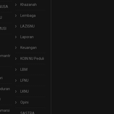
Khazanah
NUSA
Lembaga
U
LAZISNU
USI
Laporan
Keuangan
emantr
KOIN NU Peduli
LBM
ri
LFNU
uduran
LKNU
U
Opini
marsi
SASTRA