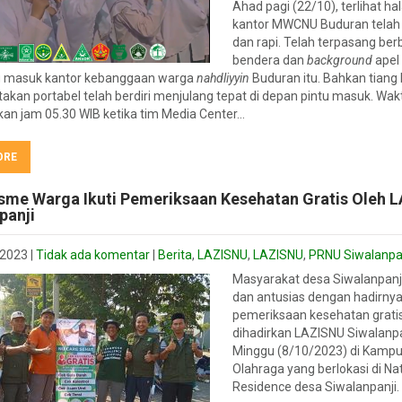
Ahad pagi (22/10), terlihat h
kantor MWCNU Buduran telah 
dan rapi. Telah terpasang ber
bendera dan
background
apel
g masuk kantor kebanggaan warga
nahdliyyin
Buduran itu. Bahkan tiang
akan portabel telah berdiri menjulang tepat di depan pintu masuk. Wa
an jam 05.30 WIB ketika tim Media Center…
ORE
sme Warga Ikuti Pemeriksaan Kesehatan Gratis Oleh 
panji
 2023
|
Tidak ada komentar
|
Berita
,
LAZISNU
,
LAZISNU
,
PRNU Siwalanpa
Masyarakat desa Siwalanpanj
dan antusias dengan hadirnya
pemeriksaan kesehatan grati
dihadirkan LAZISNU Siwalanpa
Minggu (8/10/2023) di Kamp
Olahraga yang berlokasi di Na
Residence desa Siwalanpanji.