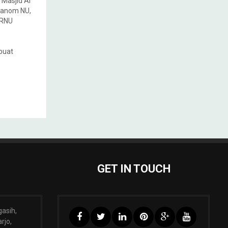
 Masjid Al
 banom NU,
PRNU
buat
GET IN TOUCH
gasih,
rjo,