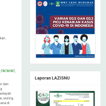
akan…
,
FATAYAT
,
Laporan LAZISNU
ir dan
ng
 wilayah
, seiring
ana di