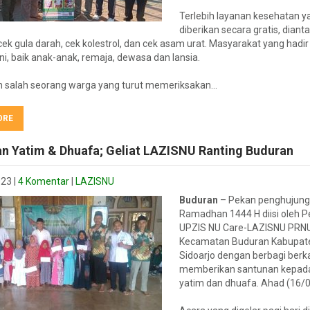
Terlebih layanan kesehatan y
diberikan secara gratis, diant
 cek gula darah, cek kolestrol, dan cek asam urat. Masyarakat yang hadir
ini, baik anak-anak, remaja, dewasa dan lansia.
n salah seorang warga yang turut memeriksakan…
ORE
n Yatim & Dhuafa; Geliat LAZISNU Ranting Buduran
023
|
4 Komentar
|
LAZISNU
Buduran
– Pekan penghujung
Ramadhan 1444 H diisi oleh 
UPZIS NU Care-LAZISNU PRN
Kecamatan Buduran Kabupat
Sidoarjo dengan berbagi berk
memberikan santunan kepad
yatim dan dhuafa. Ahad (16/0