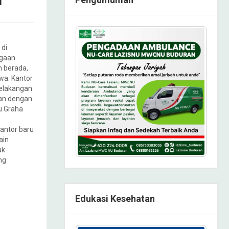
I
 di
ggaan
 berada,
wa. Kantor
belakangan
an dengan
u Graha
antor baru
ain
uk
ng
Edukasi Kesehatan