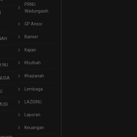
PRNU
Wadungasih
N
GP Ansor
Banser
NAH
Kajian
Khutbah
t NU
Khazanah
NUSA
Lembaga
U
LAZISNU
USI
Laporan
Keuangan