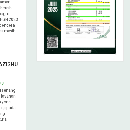
alaman
bersih
bagai
 HSN 2023
 bendera
ktu masih
LAZISNU
nji
i senang
 layanan
s yang
nji pada
ung
tura