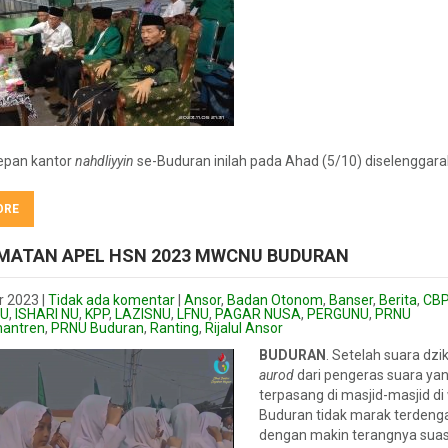
depan kantor
nahdliyyin
se-Buduran inilah pada Ahad (5/10) diselenggar
ORE
MATAN APEL HSN 2023 MWCNU BUDURAN
r 2023
|
Tidak ada komentar
|
Ansor
,
Badan Otonom
,
Banser
,
Berita
,
CBP
NU
,
ISHARI NU
,
KPP
,
LAZISNU
,
LFNU
,
PAGAR NUSA
,
PERGUNU
,
PRNU
mantren
,
PRNU Buduran
,
Ranting
,
Rijalul Ansor
BUDURAN
. Setelah suara dzik
aurod
dari pengeras suara ya
terpasang di masjid-masjid di
Buduran tidak marak terdengar
dengan makin terangnya suas