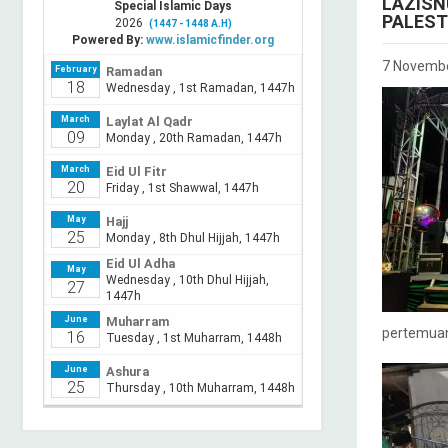
LAZISN
PALEST
7 Novemb
pertemuan