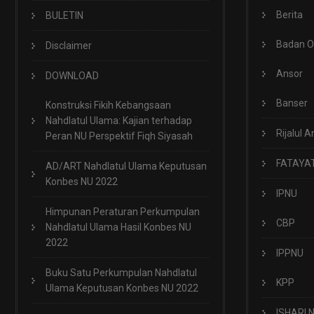
Berita
BULETIN
Badan 
Disclaimer
Ansor
DOWNLOAD
Banser
Konstruksi Fikih Kebangsaan
Nahdlatul Ulama: Kajian terhadap
Rijalul A
Peran NU Perspektif Fiqh Siyasah
FATAYA
AD/ART Nahdlatul Ulama Keputusan
Konbes NU 2022
IPNU
Himpunan Peraturan Perkumpulan
CBP
Nahdlatul Ulama Hasil Konbes NU
2022
IPPNU
Buku Satu Perkumpulan Nahdlatul
KPP
Ulama Keputusan Konbes NU 2022
ISHARI 