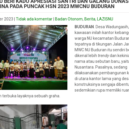
U BERI KADO APRESIASI SANTRI DAN GALANG DONAS
INA PADA PUNCAK HSN 2023 MWCNU BUDURAN
er 2023
|
Tidak ada komentar
|
Badan Otonom
,
Berita
,
LAZISNU
BUDURAN
. Desa Wadungasih,
kawasan inilah kantor keban
warga NU kecamatan Buduran
tepatnya di tikungan Jalan Ja
MWC NU Buduran itu sendiri 
dikenal lebih
trendy
dan kekini
nama atau sebutan baru, yait
Nusantara. Pasalnya, sedang
dilaksanakan pembangunan k
di utara kantor lama yang des
konstruksinya sengaja dibent
sedemikian rupa memiliki rua
 terbuka layaknya sebuah graha.