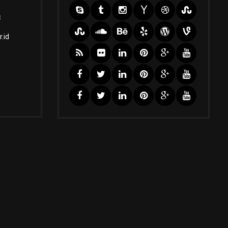
3
.id