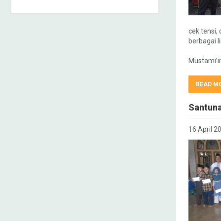
cek tensi,
berbagai l
Mustami’i
READ M
Santuna
16 April 2