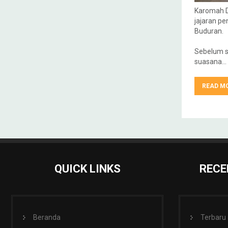
Karomah D
jajaran p
Buduran.
Sebelum s
suasana…
READ M
QUICK LINKS
RECE
Beranda
Terbaru