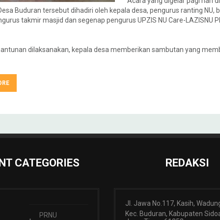
Acara yang digelar pagi hari di
esa Buduran tersebut dihadiri oleh kepala desa, pengurus ranting NU,
engurus takmir masjid dan segenap pengurus UPZIS NU Care-LAZISNU 
antunan dilaksanakan, kepala desa memberikan sambutan yang mem
ORE
NT CATEGORIES
REDAKSI
Jl. Jawa No.117, Kasih, Wadun
Kec. Buduran, Kabupaten Sidoa
PRNU