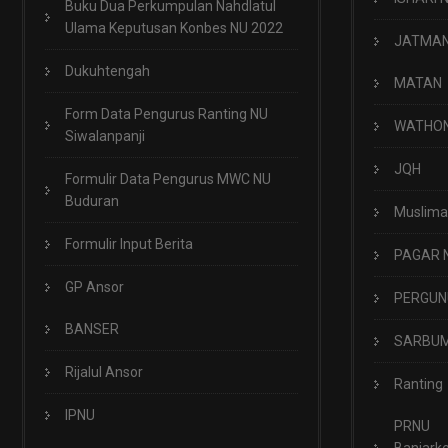
Buku Dua Perkumpulan Nahdlatul
Ulama Keputusan Konbes NU 2022
JATMA
Dukuhtengah
MATAN
Form Data Pengurus Ranting NU
WATHO
Siwalanpanji
JQH
Formulir Data Pengurus MWC NU
Buduran
Muslima
Formulir Input Berita
PAGAR 
GP Ansor
PERGUN
BANSER
SARBUM
Rijalul Ansor
Ranting
IPNU
PRNU