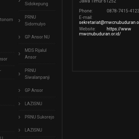
Jawa Timur 61252
Sidokepung
Phone:
0878-7415-412
PRNU
E-mail:
Otonom
sekretariat@mwcnubuduran.or
Sidomulyo
Website:
https://www
mwcnubuduran.or.id/
GP Ansor NU
MDS Rijalul
Ansor
nsor
PRNU
T
Siwalanpanji
GP Ansor
LAZISNU
PRNU Sukorejo
LAZISNU
NU