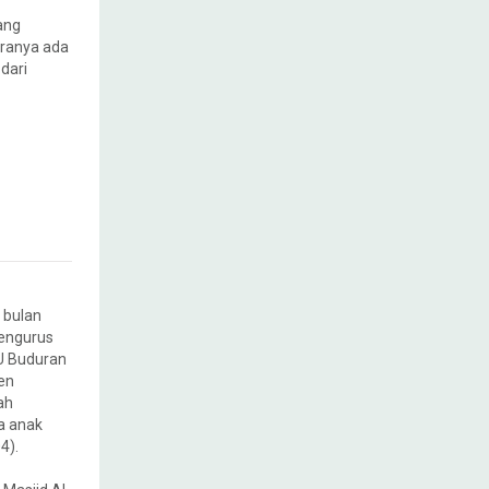
ang
aranya ada
 dari
 bulan
Pengurus
U Buduran
en
ah
a anak
4).