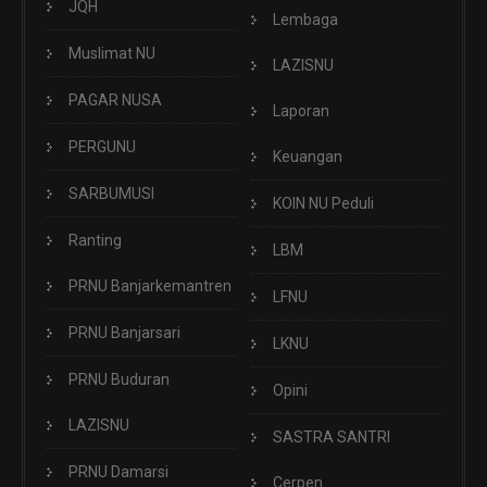
JQH
Lembaga
Muslimat NU
LAZISNU
PAGAR NUSA
Laporan
PERGUNU
Keuangan
SARBUMUSI
KOIN NU Peduli
Ranting
LBM
PRNU Banjarkemantren
LFNU
PRNU Banjarsari
LKNU
PRNU Buduran
Opini
LAZISNU
SASTRA SANTRI
PRNU Damarsi
Cerpen