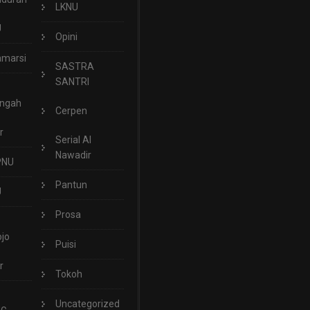
LKNU
U
Opini
marsi
SASTRA
SANTRI
engah
Cerpen
r
Serial Al
Nawadir
PNU
Pantun
U
Prosa
jo
Puisi
r
Tokoh
Uncategorized