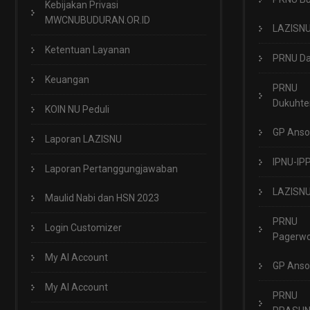
Kebijakan Privasi
MWCNUBUDURAN.OR.ID
LAZISN
Ketentuan Layanan
PRNU Da
Keuangan
PRNU
Dukuht
KOIN NU Peduli
GP Anso
Laporan LAZISNU
IPNU-IP
Laporan Pertanggungjawaban
LAZISN
Maulid Nabi dan HSN 2023
PRNU
Login Customizer
Pagerwo
My AI Account
GP Anso
My AI Account
PRNU