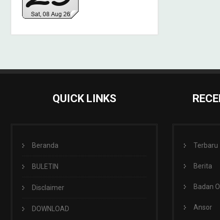
QUICK LINKS
RECE
Beranda
Terbaru
Berita
BULETIN
Badan 
Disclaimer
Ansor
DOWNLOAD