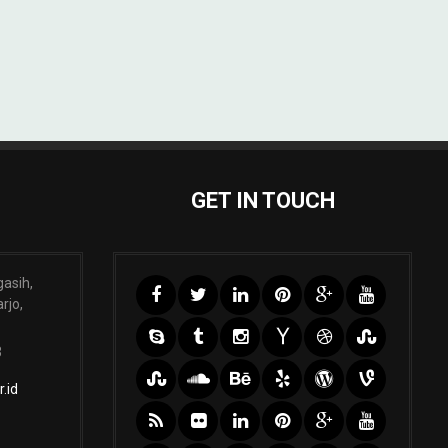
GET IN TOUCH
gasih,
rjo,
3
.id