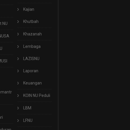
Kajian
Khutbah
t NU
Khazanah
NUSA
Lembaga
U
LAZISNU
USI
Laporan
Keuangan
emantr
KOIN NU Peduli
LBM
ri
LFNU
uduran