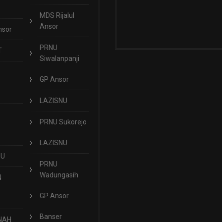
MDS Rijalul
Ansor
nsor
PRNU
T
Siwalanpanji
GP Ansor
LAZISNU
PRNU Sukorejo
LAZISNU
NU
PRNU
Wadungasih
N
GP Ansor
Banser
NAH