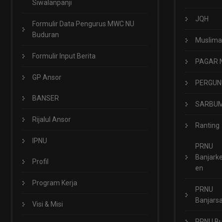
Siwalanpanji
JQH
Formulir Data Pengurus MWC NU
Buduran
Muslima
Formulir Input Berita
PAGAR 
GP Ansor
PERGUN
BANSER
SARBUM
Rijalul Ansor
Ranting
IPNU
PRNU
Banjark
Profil
en
Program Kerja
PRNU
Banjarsa
Visi & Misi
PRNU B