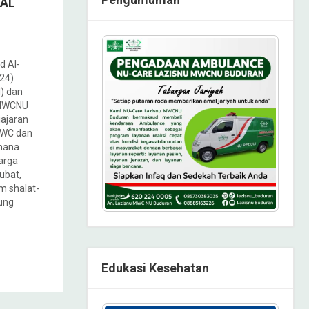
LAL
d Al-
24)
I) dan
H MWCNU
jajaran
MWC dan
mana
arga
ubat,
am shalat-
sung
Edukasi Kesehatan