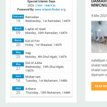
DAMARS
MWCNU
4 Mei 202
nahdliyyin
i
shalat tas
shalat sun
dipimpin 
READ M