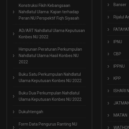
Banser
Konstruksi Fikih Kebangsaan
Nahdlatul Ulama: Kajian terhadap
Rijalul A
Peran NU Perspektif Fiqh Siyasah
FATAYA
AD/ART Nahdlatul Ulama Keputusan
Konbes NU 2022
IPNU
Himpunan Peraturan Perkumpulan
CBP
Nahdlatul Ulama Hasil Konbes NU
2022
IPPNU
Buku Satu Perkumpulan Nahdlatul
KPP
Ulama Keputusan Konbes NU 2022
ISHARI 
Buku Dua Perkumpulan Nahdlatul
Ulama Keputusan Konbes NU 2022
JATMA
Dukuhtengah
MATAN
Form Data Pengurus Ranting NU
WATHO