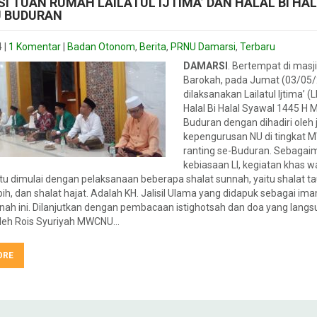
I TUAN RUMAH LAILATUL IJTIMA’ DAN HALAL BI HA
 BUDURAN
4
|
1 Komentar
|
Badan Otonom
,
Berita
,
PRNU Damarsi
,
Terbaru
DAMARSI
. Bertempat di masji
Barokah, pada Jumat (03/05/
dilaksanakan Lailatul Ijtima’ (L
Halal Bi Halal Syawal 1445 
Buduran dengan dihadiri oleh 
kepengurusan NU di tingkat 
ranting se-Buduran. Sebagai
kebiasaan LI, kegiatan khas w
tu dimulai dengan pelaksanaan beberapa shalat sunnah, yaitu shalat ta
bih, dan shalat hajat. Adalah KH. Jalisil Ulama yang didapuk sebagai im
nah ini. Dilanjutkan dengan pembacaan istighotsah dan doa yang lang
oleh Rois Syuriyah MWCNU…
ORE