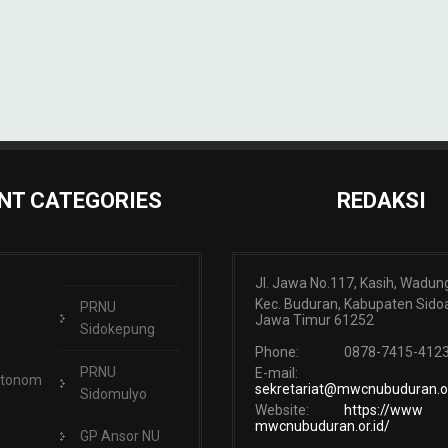
NT CATEGORIES
REDAKSI
Jl. Jawa No.117, Kasih, Wadun
Kec. Buduran, Kabupaten Sidoa
PRNU
Jawa Timur 61252
Sidokepung
Phone:
0878-7415-412
PRNU
E-mail:
Otonom
sekretariat@mwcnubuduran.or
Sidomulyo
Website:
https://www
mwcnubuduran.or.id/
GP Ansor NU