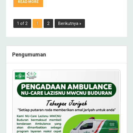
READ MORE
1 of 2
1
2
Berikutnya »
Pengumuman