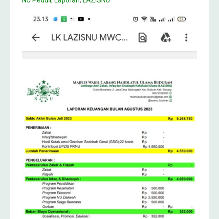
NU Peduli
,
Laporan
,
LAZISNU