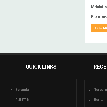
Melalui i
Kita mend
READ M
QUICK LINKS
RECE
Beranda
Terbaru
Berita
BULETIN