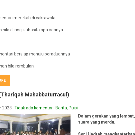
mentari merekah di cakrawala
h bila diiringi subasita apa adanya
 mentari bersiap menuju peraduannya
man bila rembulan…
ORE
(Thariqah Mahabbaturrasul)
r 2023
|
Tidak ada komentar
|
Berita
,
Puisi
Dalam gerakan yang lembut
suara yang merdu,
Seni Hadrah menghantarkan 