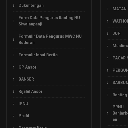
Dukuhtengah
MATAN
Form Data Pengurus Ranting NU
WATHO
Siwalanpanji
JQH
Formulir Data Pengurus MWC NU
Buduran
Muslim
Formulir Input Berita
PAGAR 
GP Ansor
PERGU
BANSER
SARBU
Rijalul Ansor
Ranting
IPNU
PRNU
Banjark
Profil
en