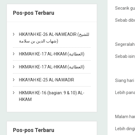
Secarik g
Pos-pos Terbaru
Sebab dib
HIKAYAH KE-26 AL-NAWEADIR (للشيخ
شهاب الدين بن سلامة)
Segeralah
HIKMAH KE-17 AL-HIKAM (العطائية)
Sebab isin
HIKMAH KE-17 AL-HIKAM (العطائية)
HIKAYAH KE-25 AL-NAWADIR
Siang har
Lebih pana
HIKMAH KE-16 (bagian: 9 & 10) AL-
HIKAM
Malam har
Lebih ding
Pos-pos Terbaru