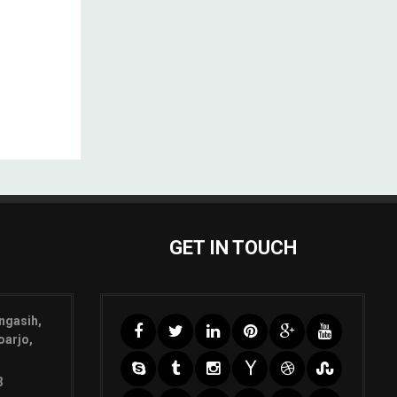
GET IN TOUCH
ngasih,
oarjo,
3