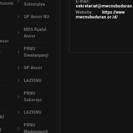
E-mail:
Otonom
Sidomulyo
sekretariat@mwcnubuduran.
Website:
https://www
GP Ansor NU
mwcnubuduran.or.id/
MDS Rijalul
Ansor
Ansor
PRNU
T
Siwalanpanji
GP Ansor
LAZISNU
PRNU
Sukorejo
LAZISNU
NU
PRNU
N
Wadungasih