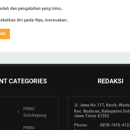
badah dan pengabdian yang tulus,
ekatkan diri pada-Nya, merasakan…
ORE
NT CATEGORIES
REDAKSI
Jl. Jawa No.117, Kasih, Wadu
PRNU
Kec. Buduran, Kabupaten Sid
Sidokepung
Jawa Timur 61252
Phone:
0878-7415-412
PRNU