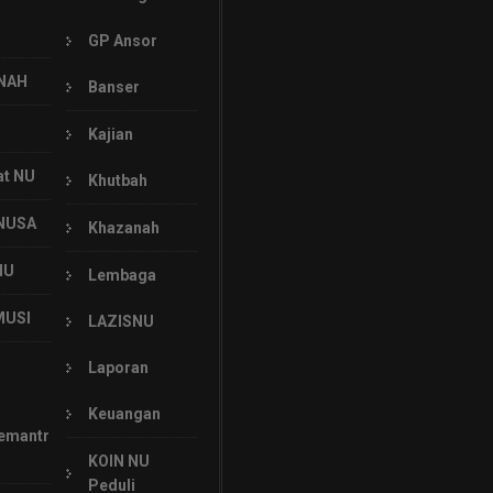
GP Ansor
NAH
Banser
Kajian
at NU
Khutbah
NUSA
Khazanah
NU
Lembaga
MUSI
LAZISNU
Laporan
Keuangan
emantr
KOIN NU
Peduli