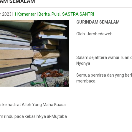
DAM SEMALAM
r 2023
|
1 Komentar
|
Berita
,
Puisi
,
SASTRA SANTRI
GURINDAM SEMALAM
Oleh: Jambedaweh
Salam sejahtera wahai Tuan 
Nyonya
Semua pemirsa dan yang ber
membaca
a ke hadirat Alloh Yang Maha Kuasa
am rindu pada kekasihNya al-Mujtaba