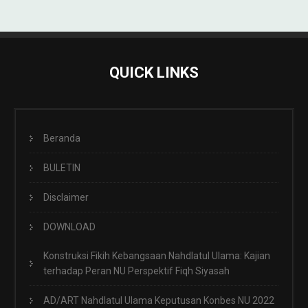
QUICK LINKS
Beranda
BULETIN
Disclaimer
DOWNLOAD
Konstruksi Fikih Kebangsaan Nahdlatul Ulama: Kajian
terhadap Peran NU Perspektif Fiqh Siyasah
AD/ART Nahdlatul Ulama Keputusan Konbes NU 2022