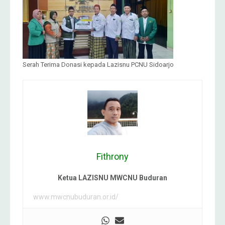
Serah Terima Donasi kepada Lazisnu PCNU Sidoarjo
Fithrony
Ketua LAZISNU MWCNU Buduran
www.mwcnubuduran.or.id/