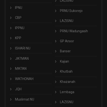
LAZISNU
IPNU
PRNU Sukorejo
CBP
LAZISNU
IPPNU
PRNU Wadungasih
KPP
GP Ansor
ISHARI NU
Banser
JATMAN
Kajian
MATAN
Khutbah
WATHONAH
Khazanah
JQH
Lembaga
Muslimat NU
LAZISNU