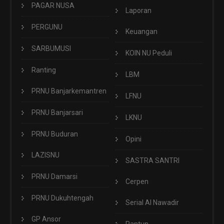
PAGAR NUSA
Laporan
PERGUNU
Keuangan
SARBUMUSI
KOIN NU Peduli
Ranting
LBM
PRNU Banjarkemantren
LFNU
PRNU Banjarsari
LKNU
PRNU Buduran
Opini
LAZISNU
SASTRA SANTRI
PRNU Damarsi
Cerpen
PRNU Dukuhtengah
Serial Al Nawadir
GP Ansor
Pantun