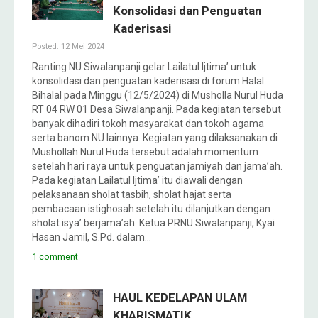
Konsolidasi dan Penguatan
Kaderisasi
Posted: 12 Mei 2024
Ranting NU Siwalanpanji gelar Lailatul Ijtima’ untuk
konsolidasi dan penguatan kaderisasi di forum Halal
Bihalal pada Minggu (12/5/2024) di Musholla Nurul Huda
RT 04 RW 01 Desa Siwalanpanji. Pada kegiatan tersebut
banyak dihadiri tokoh masyarakat dan tokoh agama
serta banom NU lainnya. Kegiatan yang dilaksanakan di
Mushollah Nurul Huda tersebut adalah momentum
setelah hari raya untuk penguatan jamiyah dan jama’ah.
Pada kegiatan Lailatul Ijtima’ itu diawali dengan
pelaksanaan sholat tasbih, sholat hajat serta
pembacaan istighosah setelah itu dilanjutkan dengan
sholat isya’ berjama’ah. Ketua PRNU Siwalanpanji, Kyai
Hasan Jamil, S.Pd. dalam…
1 comment
HAUL KEDELAPAN ULAM
KHARISMATIK