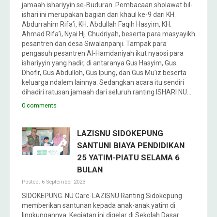
jamaah ishariyyin se-Buduran. Pembacaan sholawat bil-
ishari ini merupakan bagian dari khaul ke-9 dari KH.
Abdurrahim Rifa’i, KH. Abdullah Faqih Hasyim, KH.
Ahmad Rifa’i, Nyai Hj. Chudriyah, beserta para masyayikh
pesantren dan desa Siwalanpanji. Tampak para
pengasuh pesantren Al-Hamdaniyah ikut nyaosi para
ishariyyin yang hadir, di antaranya Gus Hasyim, Gus
Dhofir, Gus Abdulloh, Gus Ipung, dan Gus Mu’iz beserta
keluarga ndalem lainnya. Sedangkan acara itu sendiri
dihadiri ratusan jamaah dari seluruh ranting ISHARI NU…
0 comments
LAZISNU SIDOKEPUNG
SANTUNI BIAYA PENDIDIKAN
25 YATIM-PIATU SELAMA 6
BULAN
Posted: 6 September 2023
SIDOKEPUNG. NU Care-LAZISNU Ranting Sidokepung
memberikan santunan kepada anak-anak yatim di
lingkungannya. Kegiatan ini digelar di Sekolah Dasar