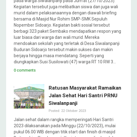
pada warga Siwalanpanji pada Jum’at (27/10/2023).
Kegiatan tersebut juga melibatkan siswa dan juga wali
murid dalam pelaksanaannya dengan diawali briefing
bersama di Masjid Nur Rohim SMP-SMK Sepuluh
Nopember Sidoarjo. Kegiatan bakti sosial tersebut
berbagi 323 paket Sembako mendapatkan respon yang
luar biasa dari warga dan wali murid. Mereka
mendoakan sekolah yang terletak di Desa Siwalanpanji
Buduran Sidoarjo tersebut makin sukses dan makin
berjaya hingga masa mendatang. Seperti yang
diungkapkan Susi Susilowati (47) warga RT 10 RW 3…
0 comments
Ratusan Masyarakat Ramaikan
Jalan Sehat Hari Santri PRNU
Siwalanpanji
Posted: 22 Oktober 2023
Jalan sehat dalam rangka memperingati Hari Santri
2023 dilaksanakan pada Minggu (22/10/2023), mulai
pukul 06.00 WIB dengan titik start dan finish di masjid