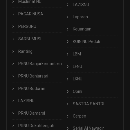
Muslimat NU
LAZISNU
PAGAR NUSA
Laporan
PERGUNU
Keuangan
SARBUMUSI
KOIN NU Peduli
Ranting
LBM
PRNU Banjarkemantren
LFNU
PRNU Banjarsari
LKNU
PRNU Buduran
Opini
LAZISNU
SASTRA SANTRI
PRNU Damarsi
Cerpen
PRNU Dukuhtengah
Serial Al Nawadir