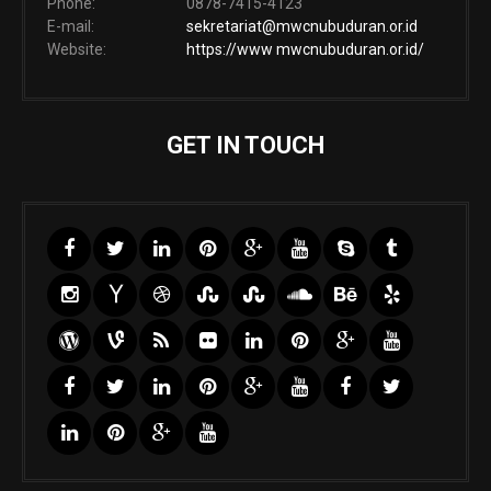
Phone:
0878-7415-4123
E-mail:
sekretariat@mwcnubuduran.or.id
Website:
https://www mwcnubuduran.or.id/
GET IN TOUCH