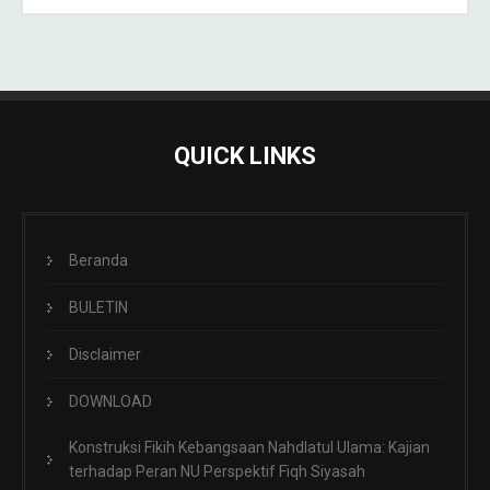
QUICK LINKS
Beranda
BULETIN
Disclaimer
DOWNLOAD
Konstruksi Fikih Kebangsaan Nahdlatul Ulama: Kajian
terhadap Peran NU Perspektif Fiqh Siyasah