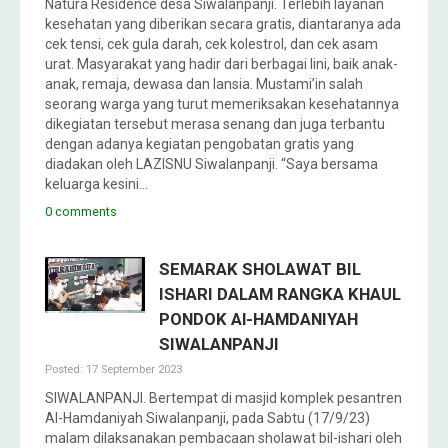
Natura Residence desa Siwalanpanji. Terlebih layanan
kesehatan yang diberikan secara gratis, diantaranya ada
cek tensi, cek gula darah, cek kolestrol, dan cek asam
urat. Masyarakat yang hadir dari berbagai lini, baik anak-
anak, remaja, dewasa dan lansia. Mustami’in salah
seorang warga yang turut memeriksakan kesehatannya
dikegiatan tersebut merasa senang dan juga terbantu
dengan adanya kegiatan pengobatan gratis yang
diadakan oleh LAZISNU Siwalanpanji. “Saya bersama
keluarga kesini…
0 comments
SEMARAK SHOLAWAT BIL
ISHARI DALAM RANGKA KHAUL
PONDOK Al-HAMDANIYAH
SIWALANPANJI
Posted: 17 September 2023
SIWALANPANJI. Bertempat di masjid komplek pesantren
Al-Hamdaniyah Siwalanpanji, pada Sabtu (17/9/23)
malam dilaksanakan pembacaan sholawat bil-ishari oleh