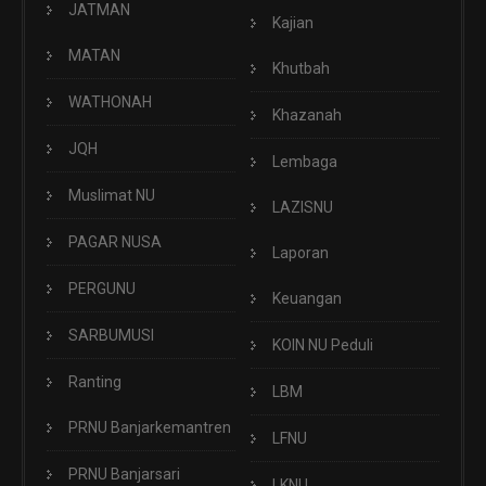
JATMAN
Kajian
MATAN
Khutbah
WATHONAH
Khazanah
JQH
Lembaga
Muslimat NU
LAZISNU
PAGAR NUSA
Laporan
PERGUNU
Keuangan
SARBUMUSI
KOIN NU Peduli
Ranting
LBM
PRNU Banjarkemantren
LFNU
PRNU Banjarsari
LKNU