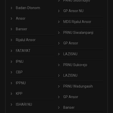
PRNU Sidomulyo
Badan Otonom
GP Ansor NU
Ansor
MDS Rijalul Ansor
Banser
PRNU Siwalanpanji
Rijalul Ansor
GP Ansor
FATAYAT
LAZISNU
IPNU
PRNU Sukorejo
CBP
LAZISNU
IPPNU
PRNU Wadungasih
KPP
GP Ansor
ISHARI NU
Banser