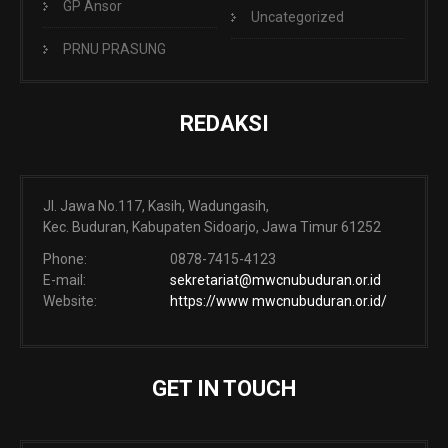
GP Ansor
Uncategorized
PRNU PRASUNG
REDAKSI
Jl. Jawa No.117, Kasih, Wadungasih,
Kec. Buduran, Kabupaten Sidoarjo, Jawa Timur 61252
Phone:
0878-7415-4123
E-mail:
sekretariat@mwcnubuduran.or.id
Website:
https://www mwcnubuduran.or.id/
GET IN TOUCH