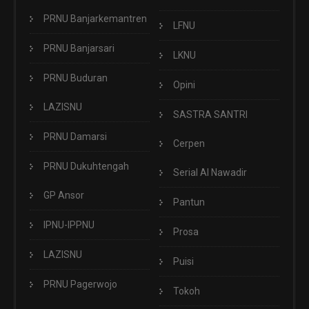
PRNU Banjarkemantren
LFNU
PRNU Banjarsari
LKNU
PRNU Buduran
Opini
LAZISNU
SASTRA SANTRI
PRNU Damarsi
Cerpen
PRNU Dukuhtengah
Serial Al Nawadir
GP Ansor
Pantun
IPNU-IPPNU
Prosa
LAZISNU
Puisi
PRNU Pagerwojo
Tokoh