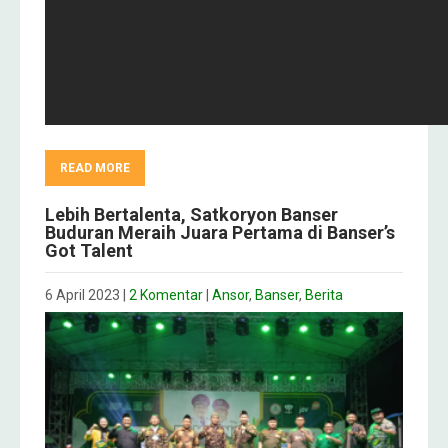
READ MORE
Lebih Bertalenta, Satkoryon Banser
Buduran Meraih Juara Pertama di Banser’s
Got Talent
6 April 2023
|
2 Komentar
|
Ansor
,
Banser
,
Berita