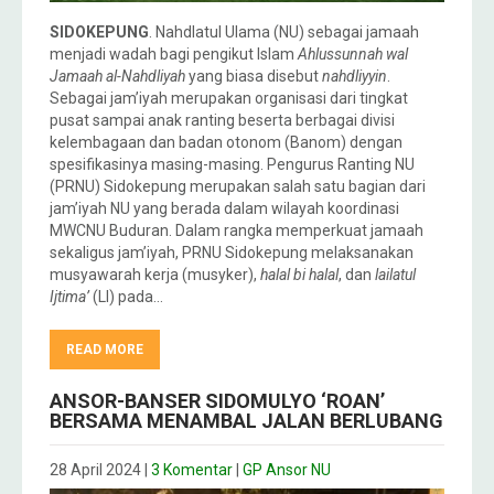
SIDOKEPUNG
. Nahdlatul Ulama (NU) sebagai jamaah
menjadi wadah bagi pengikut Islam
Ahlussunnah wal
Jamaah al-Nahdliyah
yang biasa disebut
nahdliyyin
.
Sebagai jam’iyah merupakan organisasi dari tingkat
pusat sampai anak ranting beserta berbagai divisi
kelembagaan dan badan otonom (Banom) dengan
spesifikasinya masing-masing. Pengurus Ranting NU
(PRNU) Sidokepung merupakan salah satu bagian dari
jam’iyah NU yang berada dalam wilayah koordinasi
MWCNU Buduran. Dalam rangka memperkuat jamaah
sekaligus jam’iyah, PRNU Sidokepung melaksanakan
musyawarah kerja (musyker),
halal bi halal
, dan
lailatul
Ijtima’
(LI) pada…
READ MORE
ANSOR-BANSER SIDOMULYO ‘ROAN’
BERSAMA MENAMBAL JALAN BERLUBANG
28 April 2024
|
3 Komentar
|
GP Ansor NU