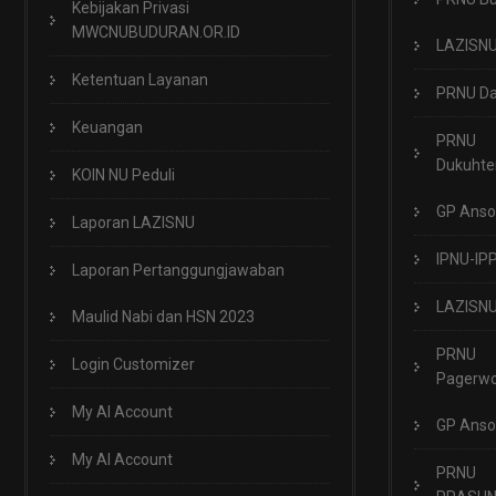
Kebijakan Privasi
MWCNUBUDURAN.OR.ID
LAZISN
Ketentuan Layanan
PRNU Da
Keuangan
PRNU
Dukuht
KOIN NU Peduli
GP Anso
Laporan LAZISNU
IPNU-IP
Laporan Pertanggungjawaban
LAZISN
Maulid Nabi dan HSN 2023
PRNU
Login Customizer
Pagerwo
My AI Account
GP Anso
My AI Account
PRNU