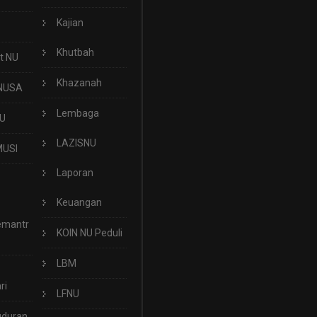
Kajian
Khutbah
t NU
Khazanah
NUSA
Lembaga
U
LAZISNU
USI
Laporan
Keuangan
emantr
KOIN NU Peduli
LBM
ri
LFNU
uduran