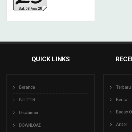
QUICK LINKS
RECE
Beranda
Terbaru
Berita
BULETIN
Badan 
Disclaimer
Ansor
DOWNLOAD