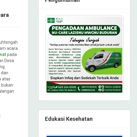
cara
uhtengah
am acara
wat
pada
lan Desa
ing
 dan
 atas
ni bukan
alangan
k
Edukasi Kesehatan