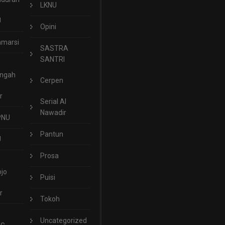
LKNU
U
Opini
marsi
SASTRA
SANTRI
engah
Cerpen
r
Serial Al
Nawadir
PNU
Pantun
U
Prosa
jo
Puisi
r
Tokoh
Uncategorized