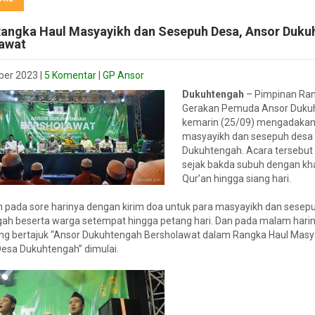
angka Haul Masyayikh dan Sesepuh Desa, Ansor Duku
awat
ber 2023
|
5 Komentar
|
GP Ansor
Dukuhtengah
– Pimpinan Ran
Gerakan Pemuda Ansor Duku
kemarin (25/09) mengadakan
masyayikh dan sesepuh desa
Dukuhtengah. Acara tersebut 
sejak bakda subuh dengan kh
Qur’an hingga siang hari.
an pada sore harinya dengan kirim doa untuk para masyayikh dan sesep
ah beserta warga setempat hingga petang hari. Dan pada malam harin
ng bertajuk “Ansor Dukuhtengah Bersholawat dalam Rangka Haul Masy
esa Dukuhtengah” dimulai.