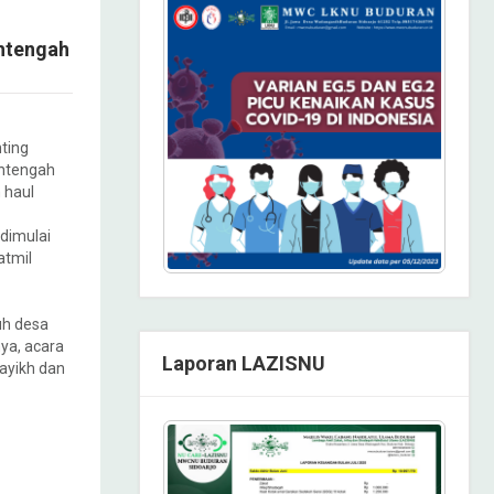
htengah
ting
htengah
 haul
dimulai
atmil
uh desa
ya, acara
Laporan LAZISNU
ayikh dan