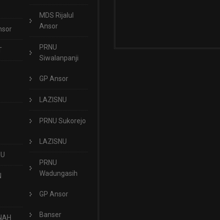
MDS Rijalul
Ansor
nsor
PRNU
T
Siwalanpanji
GP Ansor
LAZISNU
PRNU Sukorejo
LAZISNU
NU
PRNU
Wadungasih
N
GP Ansor
Banser
NAH