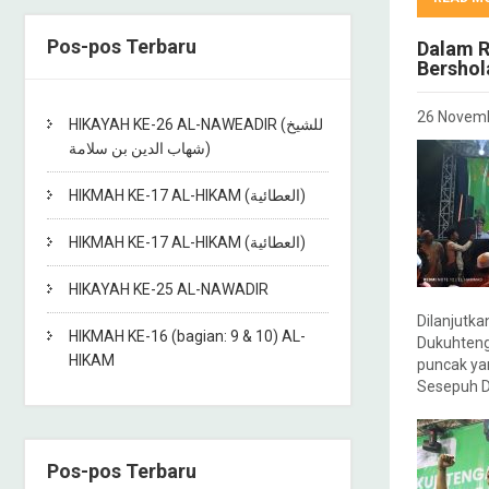
Pos-pos Terbaru
Dalam R
Bershol
26 Novem
HIKAYAH KE-26 AL-NAWEADIR (للشيخ
شهاب الدين بن سلامة)
HIKMAH KE-17 AL-HIKAM (العطائية)
HIKMAH KE-17 AL-HIKAM (العطائية)
HIKAYAH KE-25 AL-NAWADIR
Dilanjutk
HIKMAH KE-16 (bagian: 9 & 10) AL-
Dukuhteng
HIKAM
puncak ya
Sesepuh D
Pos-pos Terbaru