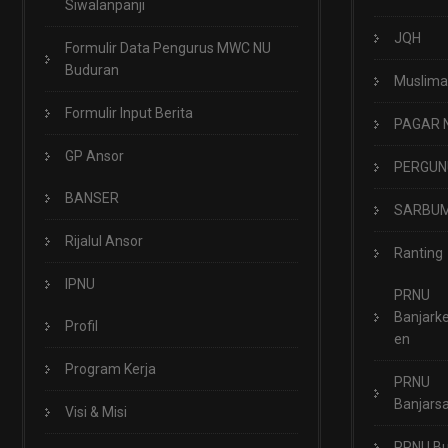
Siwalanpanji
JQH
Formulir Data Pengurus MWC NU
Buduran
Muslima
Formulir Input Berita
PAGAR 
GP Ansor
PERGUN
BANSER
SARBUM
Rijalul Ansor
Ranting
IPNU
PRNU
Banjark
Profil
en
Program Kerja
PRNU
Banjarsa
Visi & Misi
PRNU B