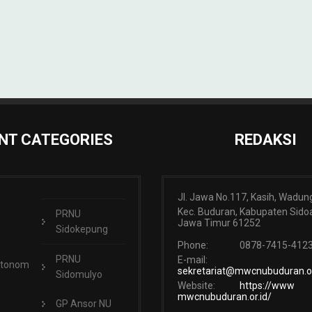
NT CATEGORIES
REDAKSI
Jl. Jawa No.117, Kasih, Wadun
Kec. Buduran, Kabupaten Sidoa
PRNU
Jawa Timur 61252
Sidokepung
Phone:
0878-7415-412
PRNU
E-mail:
Otonom
sekretariat@mwcnubuduran.or
Sidomulyo
Website:
https://www
mwcnubuduran.or.id/
GP Ansor NU