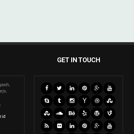
GET IN TOUCH
gasih,
rjo,
3
.id