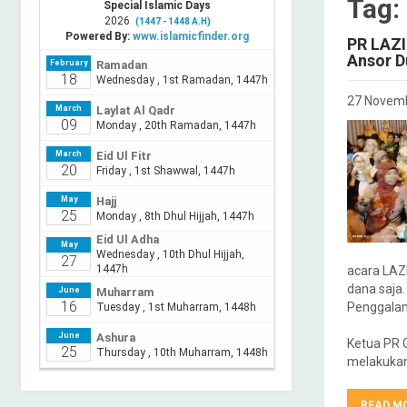
Tag:
PR LAZI
Ansor D
27 Novem
acara LAZ
dana saja.
Penggalan
Ketua PR 
melakukan
READ M