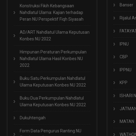
Banser
Konstruksi Fikih Kebangsaan
Nahdlatul Ulama: Kajian terhadap
Rijalul A
Peran NU Perspektif Fiqh Siyasah
FATAYA
AD/ART Nahdlatul Ulama Keputusan
Konbes NU 2022
IPNU
Himpunan Peraturan Perkumpulan
CBP
Nahdlatul Ulama Hasil Konbes NU
2022
IPPNU
Buku Satu Perkumpulan Nahdlatul
KPP
Ulama Keputusan Konbes NU 2022
ISHARI 
Buku Dua Perkumpulan Nahdlatul
Ulama Keputusan Konbes NU 2022
JATMA
Dukuhtengah
MATAN
Form Data Pengurus Ranting NU
WATHO