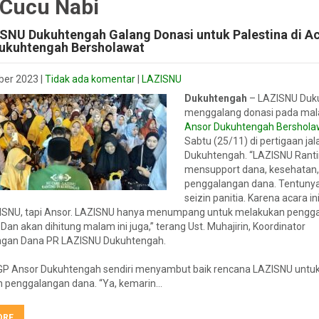
 Cucu Nabi
SNU Dukuhtengah Galang Donasi untuk Palestina di A
ukuhtengah Bersholawat
ber 2023
|
Tidak ada komentar
|
LAZISNU
Dukuhtengah
– LAZISNU Duk
menggalang donasi pada mal
Ansor Dukuhtengah Bershola
Sabtu (25/11) di pertigaan ja
Dukuhtengah. “LAZISNU Rant
mensupport dana, kesehatan,
penggalangan dana. Tentunya
seizin panitia. Karena acara i
ISNU, tapi Ansor. LAZISNU hanya menumpang untuk melakukan pengg
 Dan akan dihitung malam ini juga,” terang Ust. Muhajirin, Koordinator
gan Dana PR LAZISNU Dukuhtengah.
GP Ansor Dukuhtengah sendiri menyambut baik rencana LAZISNU untu
 penggalangan dana. “Ya, kemarin…
ORE