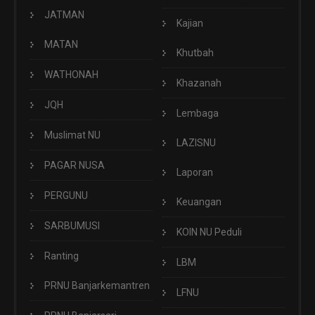
JATMAN
Kajian
MATAN
Khutbah
WATHONAH
Khazanah
JQH
Lembaga
Muslimat NU
LAZISNU
PAGAR NUSA
Laporan
PERGUNU
Keuangan
SARBUMUSI
KOIN NU Peduli
Ranting
LBM
PRNU Banjarkemantren
LFNU