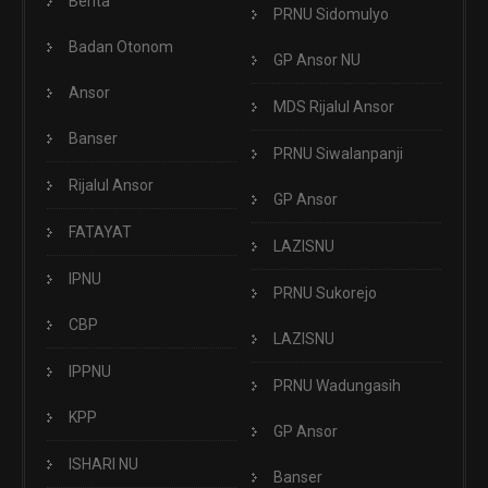
Berita
PRNU Sidomulyo
Badan Otonom
GP Ansor NU
Ansor
MDS Rijalul Ansor
Banser
PRNU Siwalanpanji
Rijalul Ansor
GP Ansor
FATAYAT
LAZISNU
IPNU
PRNU Sukorejo
CBP
LAZISNU
IPPNU
PRNU Wadungasih
KPP
GP Ansor
ISHARI NU
Banser