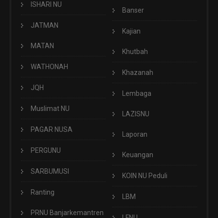
ISHARI NU
Banser
JATMAN
Kajian
MATAN
Khutbah
WATHONAH
Khazanah
JQH
Lembaga
Muslimat NU
LAZISNU
PAGAR NUSA
Laporan
PERGUNU
Keuangan
SARBUMUSI
KOIN NU Peduli
Ranting
LBM
PRNU Banjarkemantren
LFNU