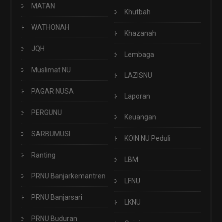
MATAN
Khutbah
WATHONAH
Khazanah
JQH
Lembaga
Muslimat NU
LAZISNU
PAGAR NUSA
Laporan
PERGUNU
Keuangan
SARBUMUSI
KOIN NU Peduli
Ranting
LBM
PRNU Banjarkemantren
LFNU
PRNU Banjarsari
LKNU
PRNU Buduran