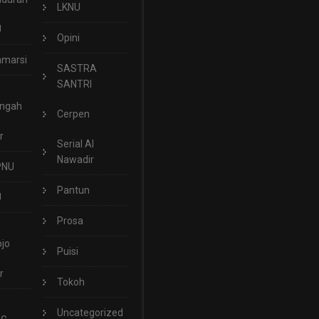
LKNU
U
Opini
marsi
SASTRA
SANTRI
engah
Cerpen
r
Serial Al
Nawadir
PNU
Pantun
U
Prosa
jo
Puisi
r
Tokoh
Uncategorized