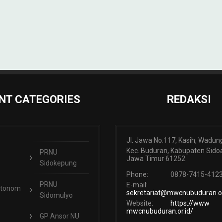
NT CATEGORIES
REDAKSI
Jl. Jawa No.117, Kasih, Wadun
Kec. Buduran, Kabupaten Sidoa
PRNU
Jawa Timur 61252
Sidokepung
Phone:
0878-7415-412
PRNU
E-mail:
Otonom
sekretariat@mwcnubuduran.or
Sidomulyo
Website:
https://www
mwcnubuduran.or.id/
GP Ansor NU