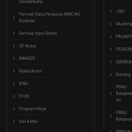
Siwalanpanji
JQH
Formulir Data Pengurus MWC NU
Buduran
Muslima
Formulir Input Berita
PAGAR 
GP Ansor
PERGUN
BANSER
SARBUM
Rijalul Ansor
Ranting
IPNU
PRNU
Banjark
Profil
en
Program Kerja
PRNU
Banjarsa
Visi & Misi
PRNU B