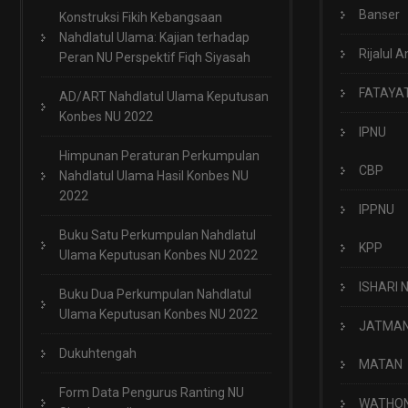
Banser
Konstruksi Fikih Kebangsaan
Nahdlatul Ulama: Kajian terhadap
Rijalul A
Peran NU Perspektif Fiqh Siyasah
FATAYA
AD/ART Nahdlatul Ulama Keputusan
Konbes NU 2022
IPNU
Himpunan Peraturan Perkumpulan
CBP
Nahdlatul Ulama Hasil Konbes NU
2022
IPPNU
Buku Satu Perkumpulan Nahdlatul
KPP
Ulama Keputusan Konbes NU 2022
ISHARI 
Buku Dua Perkumpulan Nahdlatul
Ulama Keputusan Konbes NU 2022
JATMA
Dukuhtengah
MATAN
Form Data Pengurus Ranting NU
WATHO