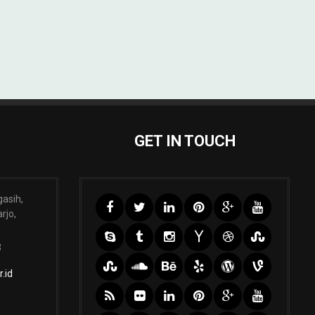
GET IN TOUCH
gasih,
rjo,
3
.id