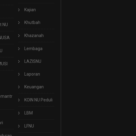
Kajian
Khutbah
t NU
Khazanah
NUSA
Lembaga
U
LAZISNU
USI
Laporan
Keuangan
emantr
KOIN NU Peduli
LBM
ri
LFNU
uduran