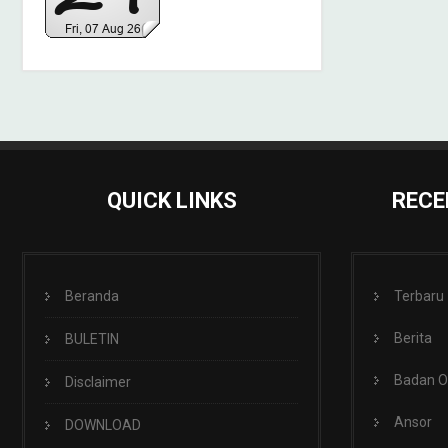
QUICK LINKS
RECE
Beranda
Terbaru
Berita
BULETIN
Badan 
Disclaimer
Ansor
DOWNLOAD