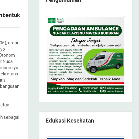
embentuk
06), organ
lyo
 Otonom
r Nusa
 Sidomulyo.
ekretaris
ris
ebangsaan
Ketua
h sebagai
Edukasi Kesehatan