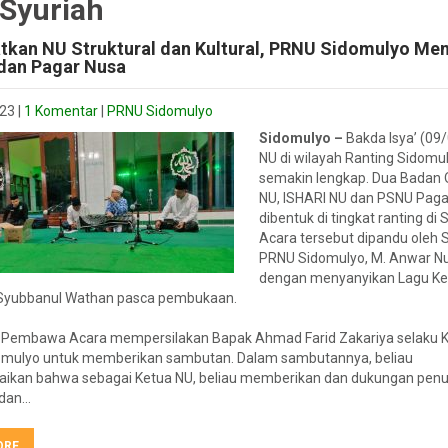
 Syuriah
kan NU Struktural dan Kultural, PRNU Sidomulyo M
dan Pagar Nusa
023
|
1 Komentar
|
PRNU Sidomulyo
Sidomulyo –
Bakda Isya’ (09/
NU di wilayah Ranting Sidomu
semakin lengkap. Dua Badan
NU, ISHARI NU dan PSNU Paga
dibentuk di tingkat ranting di
Acara tersebut dipandu oleh S
PRNU Sidomulyo, M. Anwar Nu
dengan menyanyikan Lagu K
Syubbanul Wathan pasca pembukaan.
Pembawa Acara mempersilakan Bapak Ahmad Farid Zakariya selaku 
mulyo untuk memberikan sambutan. Dalam sambutannya, beliau
kan bahwa sebagai Ketua NU, beliau memberikan dan dukungan penu
r dan…
ORE