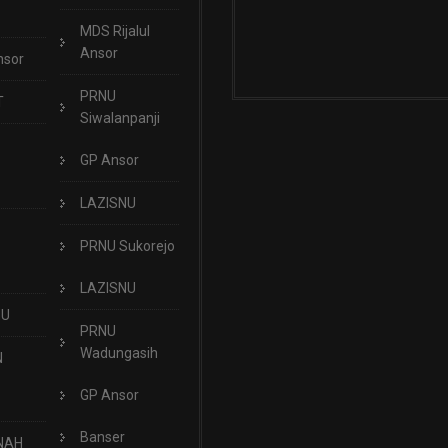
MDS Rijalul
Ansor
nsor
PRNU
T
Siwalanpanji
GP Ansor
LAZISNU
PRNU Sukorejo
LAZISNU
NU
PRNU
Wadungasih
N
GP Ansor
Banser
NAH