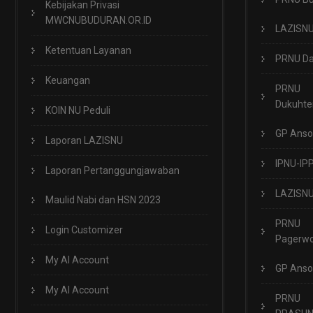
Kebijakan Privasi
MWCNUBUDURAN.OR.ID
LAZISN
Ketentuan Layanan
PRNU Da
Keuangan
PRNU
Dukuht
KOIN NU Peduli
GP Anso
Laporan LAZISNU
IPNU-IP
Laporan Pertanggungjawaban
LAZISN
Maulid Nabi dan HSN 2023
PRNU
Login Customizer
Pagerwo
My AI Account
GP Anso
My AI Account
PRNU