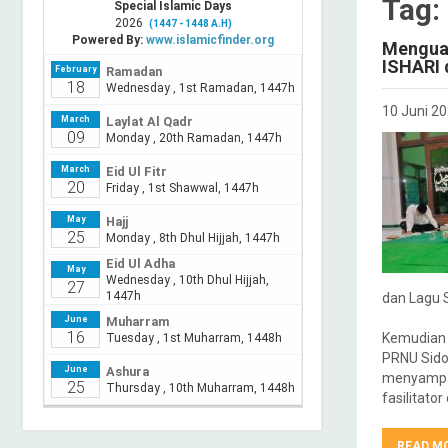
Tag:
Menguat
ISHARI 
10 Juni 2
dan Lagu 
Kemudian 
PRNU Sido
menyampai
fasilitato
READ M