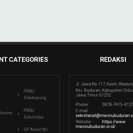
NT CATEGORIES
REDAKSI
Jl. Jawa No.117, Kasih, Wadun
Kec. Buduran, Kabupaten Sidoa
PRNU
Jawa Timur 61252
Sidokepung
Phone:
0878-7415-412
PRNU
E-mail:
Otonom
sekretariat@mwcnubuduran.or
Sidomulyo
Website:
https://www
mwcnubuduran.or.id/
GP Ansor NU