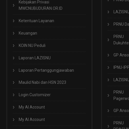
Kebijakan Privasi
MWCNUBUDURAN.OR.ID
LAZISN
Ketentuan Layanan
PRNU Da
Keuangan
PRNU
Dukuht
KOIN NU Peduli
GP Anso
Laporan LAZISNU
IPNU-IP
Laporan Pertanggungjawaban
LAZISN
Maulid Nabi dan HSN 2023
PRNU
Login Customizer
Pagerwo
My AI Account
GP Anso
My AI Account
PRNU