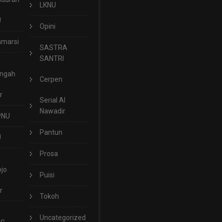
LKNU
U
Opini
marsi
SASTRA
SANTRI
engah
Cerpen
r
Serial Al
Nawadir
PNU
Pantun
U
Prosa
jo
Puisi
r
Tokoh
Uncategorized