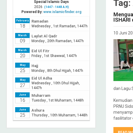
Tag:
Menguat
ISHARI 
10 Juni 2
dan Lagu 
Kemudian 
PRNU Sido
menyampai
fasilitato
READ M