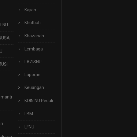
Kajian
Khutbah
t NU
Khazanah
NUSA
Lembaga
U
LAZISNU
USI
Laporan
Keuangan
emantr
KOIN NU Peduli
LBM
ri
LFNU
uduran