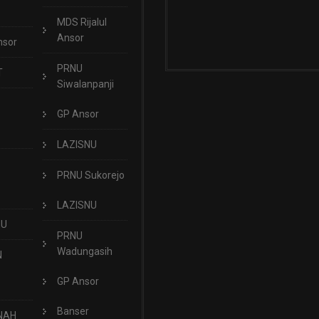
MDS Rijalul
Ansor
nsor
PRNU
T
Siwalanpanji
GP Ansor
LAZISNU
PRNU Sukorejo
LAZISNU
NU
PRNU
Wadungasih
N
GP Ansor
Banser
NAH