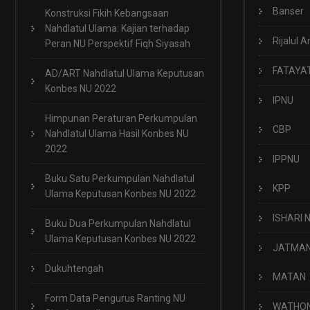
Banser
Konstruksi Fikih Kebangsaan
Nahdlatul Ulama: Kajian terhadap
Rijalul A
Peran NU Perspektif Fiqh Siyasah
FATAYA
AD/ART Nahdlatul Ulama Keputusan
Konbes NU 2022
IPNU
Himpunan Peraturan Perkumpulan
CBP
Nahdlatul Ulama Hasil Konbes NU
2022
IPPNU
Buku Satu Perkumpulan Nahdlatul
KPP
Ulama Keputusan Konbes NU 2022
ISHARI 
Buku Dua Perkumpulan Nahdlatul
Ulama Keputusan Konbes NU 2022
JATMA
Dukuhtengah
MATAN
Form Data Pengurus Ranting NU
WATHO