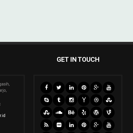
GET IN TOUCH
gasih,
rjo,
3
.id