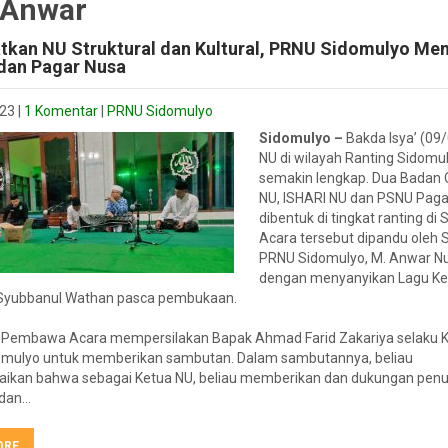
 Anwar
kan NU Struktural dan Kultural, PRNU Sidomulyo M
dan Pagar Nusa
023
|
1 Komentar
|
PRNU Sidomulyo
Sidomulyo –
Bakda Isya’ (09/
NU di wilayah Ranting Sidomu
semakin lengkap. Dua Badan
NU, ISHARI NU dan PSNU Paga
dibentuk di tingkat ranting di
Acara tersebut dipandu oleh S
PRNU Sidomulyo, M. Anwar Nu
dengan menyanyikan Lagu K
Syubbanul Wathan pasca pembukaan.
Pembawa Acara mempersilakan Bapak Ahmad Farid Zakariya selaku 
mulyo untuk memberikan sambutan. Dalam sambutannya, beliau
kan bahwa sebagai Ketua NU, beliau memberikan dan dukungan penu
r dan…
ORE