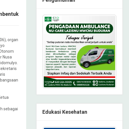
embentuk
06), organ
lyo
 Otonom
r Nusa
 Sidomulyo.
ekretaris
ris
ebangsaan
Ketua
h sebagai
Edukasi Kesehatan