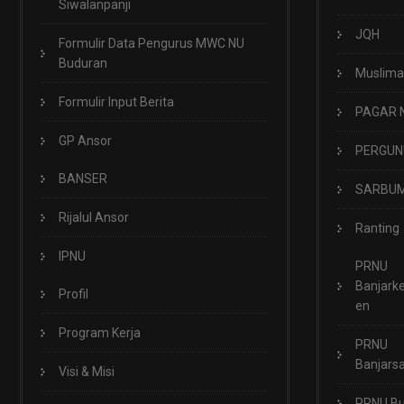
Siwalanpanji
JQH
Formulir Data Pengurus MWC NU
Buduran
Muslima
Formulir Input Berita
PAGAR 
GP Ansor
PERGUN
BANSER
SARBUM
Rijalul Ansor
Ranting
IPNU
PRNU
Banjark
Profil
en
Program Kerja
PRNU
Banjarsa
Visi & Misi
PRNU B