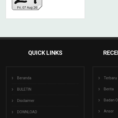
QUICK LINKS
RECE
Beranda
Terbaru
Berita
BULETIN
Badan 
Disclaimer
Ansor
DOWNLOAD