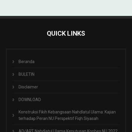
QUICK LINKS
Beranda
BULETIN
Disclaimer
DOWNLOAD
Konstruksi Fikih Kebangsaan Nahdlatul Ulama: Kajian
terhadap Peran NU Perspektif Fiqh Siyasah
AD/ART Nahdlatul Ulama Keputusan Konbes NU 2022