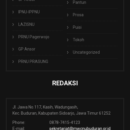
Pantun
IPNU-IPPNU
Prosa
LAZISNU
Puisi
PRNU Pagerwojo
Tokoh
GP Ansor
Uncategorized
PRNU PRASUNG
REDAKSI
Jl. Jawa No.117, Kasih, Wadungasih,
Kec. Buduran, Kabupaten Sidoarjo, Jawa Timur 61252
Phone:
0878-7415-4123
E-mail:
sekretariat@mwcnubuduran.or.id