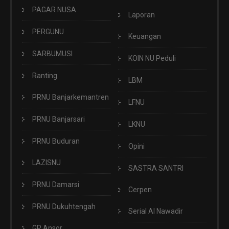
PAGAR NUSA
Laporan
PERGUNU
Keuangan
SARBUMUSI
KOIN NU Peduli
Ranting
LBM
PRNU Banjarkemantren
LFNU
PRNU Banjarsari
LKNU
PRNU Buduran
Opini
LAZISNU
SASTRA SANTRI
PRNU Damarsi
Cerpen
PRNU Dukuhtengah
Serial Al Nawadir
GP Ansor