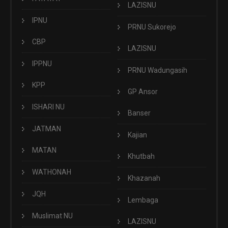
LAZISNU
IPNU
PRNU Sukorejo
CBP
LAZISNU
IPPNU
PRNU Wadungasih
KPP
GP Ansor
ISHARI NU
Banser
JATMAN
Kajian
MATAN
Khutbah
WATHONAH
Khazanah
JQH
Lembaga
Muslimat NU
LAZISNU