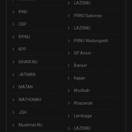
LAZISNU
IPNU
PRNU Sukorejo
CBP
LAZISNU
IPPNU
PRNU Wadungasih
KPP
GP Ansor
ISHARI NU
Banser
JATMAN
Kajian
MATAN
Khutbah
WATHONAH
Khazanah
JQH
Lembaga
Muslimat NU
LAZISNU