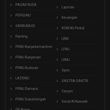
PAGAR NUSA
Laporan
PERGUNU
Keuangan
SARBUMUSI
KOIN NU Peduli
Ranting
LBM
PRNU Banjarkemantren
LFNU
PRNU Banjarsari
LKNU
PRNU Buduran
Opini
LAZISNU
SASTRA SANTRI
PRNU Damarsi
Cerpen
PRNU Dukuhtengah
Serial Al Nawadir
GP Ansor