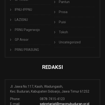
Pantun
IPNU-IPPNU
Prosa
LAZISNU
Puisi
PRNU Pagerwojo
Tokoh
GP Ansor
Uncategorized
PRNU PRASUNG
REDAKSI
Jl. Jawa No.117, Kasih, Wadungasih,
Kec. Buduran, Kabupaten Sidoarjo, Jawa Timur 61252
Phone:
0878-7415-4123
E-mail:
sekretariat@mwcnubuduran.or.id