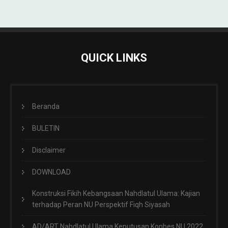
QUICK LINKS
Beranda
BULETIN
Disclaimer
DOWNLOAD
Konstruksi Fikih Kebangsaan Nahdlatul Ulama: Kajian
terhadap Peran NU Perspektif Fiqh Siyasah
AD/ART Nahdlatul Ulama Keputusan Konbes NU 2022