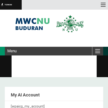
TERKINI
Menu
My AI Account
[wpaicg_my_account]