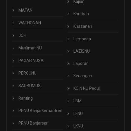
Kajian
MATAN
Khutbah
WATHONAH
Khazanah
JQH
Lembaga
Muslimat NU
LAZISNU
PAGAR NUSA
Laporan
PERGUNU
Keuangan
SARBUMUSI
KOIN NU Peduli
Ranting
LBM
PRNU Banjarkemantren
LFNU
PRNU Banjarsari
LKNU