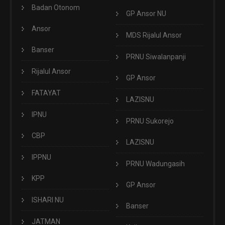
Badan Otonom
GP Ansor NU
Ansor
MDS Rijalul Ansor
Banser
PRNU Siwalanpanji
Rijalul Ansor
GP Ansor
FATAYAT
LAZISNU
IPNU
PRNU Sukorejo
CBP
LAZISNU
IPPNU
PRNU Wadungasih
KPP
GP Ansor
ISHARI NU
Banser
JATMAN