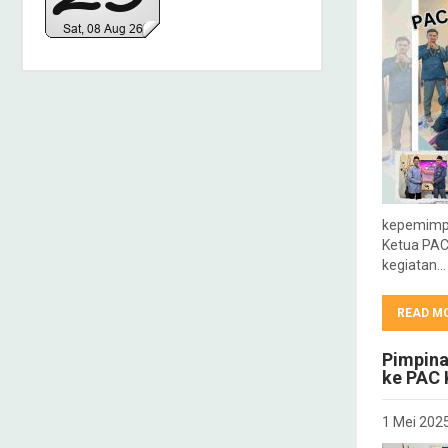
kepemimpi
Ketua PAC
kegiatan…
READ M
Pimpina
ke PAC
1 Mei 202