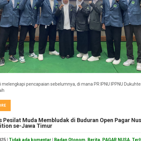
ini melengkapi pencapaian sebelumnya, di mana PR IPNU IPPNU Dukuht
aih
ORE
s Pesilat Muda Membludak di Buduran Open Pagar Nu
tion se-Jawa Timur
025
|
Tidak ada komentar
|
Badan Otonom
,
Berita
,
PAGAR NUSA
,
Ter