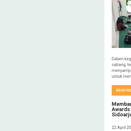
Dalam kegi
cabang, te
menyampai
untuk me
READ M
Membang
Awards 
Sidoarj
22 April 2