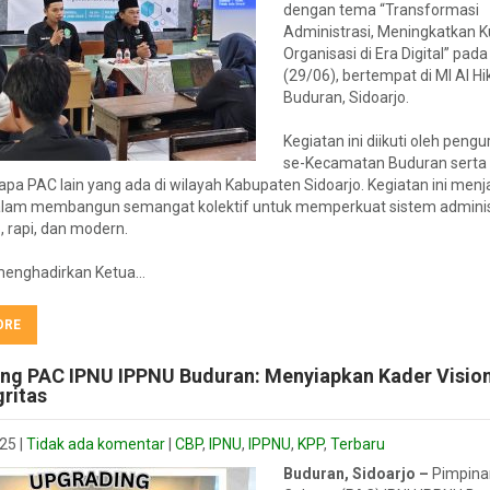
dengan tema “Transformasi
Administrasi, Meningkatkan K
Organisasi di Era Digital” pad
(29/06), bertempat di MI Al H
Buduran, Sidoarjo.
Kegiatan ini diikuti oleh pengu
se-Kecamatan Buduran serta 
apa PAC lain yang ada di wilayah Kabupaten Sidoarjo. Kegiatan ini men
alam membangun semangat kolektif untuk memperkuat sistem adminis
b, rapi, dan modern.
 menghadirkan Ketua…
ORE
ng PAC IPNU IPPNU Buduran: Menyiapkan Kader Visio
gritas
025
|
Tidak ada komentar
|
CBP
,
IPNU
,
IPPNU
,
KPP
,
Terbaru
Buduran, Sidoarjo –
Pimpina