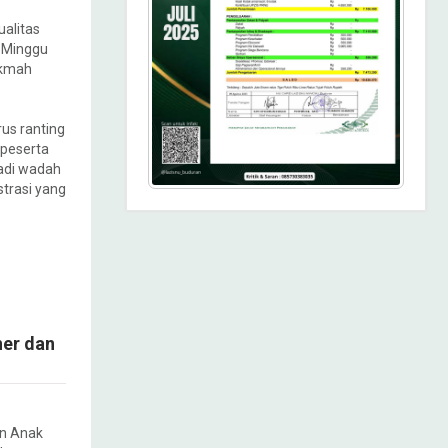
ualitas
a Minggu
ikmah
rus ranting
peserta
jadi wadah
trasi yang
ner dan
n Anak