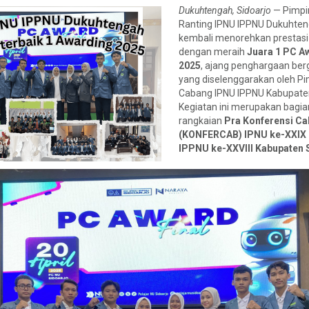
Dukuhtengah, Sidoarjo
— Pimpi
Ranting IPNU IPPNU Dukuhte
kembali menorehkan prestasi
dengan meraih
Juara 1 PC A
2025
, ajang penghargaan ber
yang diselenggarakan oleh P
Cabang IPNU IPPNU Kabupaten
Kegiatan ini merupakan bagia
rangkaian
Pra Konferensi C
(KONFERCAB) IPNU ke-XXIX
IPPNU ke-XXVIII Kabupaten 