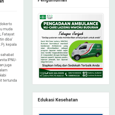
an
idokerto
ibu muda
, Fatayat
tin diba’
 Pj. kepala
 sahabat
nita IPNU-
an juga
dalam
Nabi
t tertunda
Edukasi Kesehatan