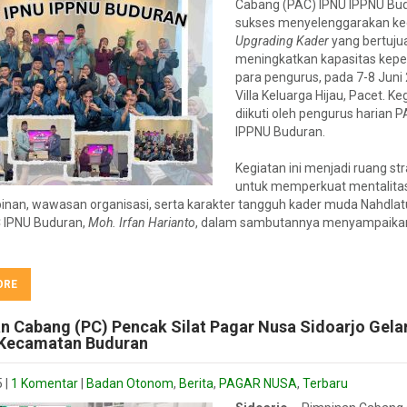
Cabang (PAC) IPNU IPPNU Bu
sukses menyelenggarakan ke
Upgrading Kader
yang bertuju
meningkatkan kapasitas kep
para pengurus, pada 7-8 Juni 
Villa Keluarga Hijau, Pacet. Keg
diikuti oleh pengurus harian 
IPPNU Buduran.
Kegiatan ini menjadi ruang str
untuk memperkuat mentalita
nan, wawasan organisasi, serta karakter tangguh kader muda Nahdlat
 IPNU Buduran,
Moh. Irfan Harianto
, dalam sambutannya menyampaika
ORE
n Cabang (PC) Pencak Silat Pagar Nusa Sidoarjo Gela
 Kecamatan Buduran
5
|
1 Komentar
|
Badan Otonom
,
Berita
,
PAGAR NUSA
,
Terbaru