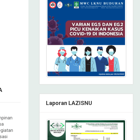
A
Laporan LAZISNU
impinan
sa
giatan
sasi