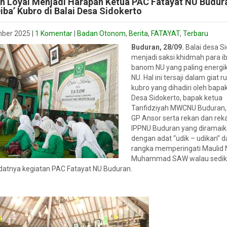
an Loyal Menjadi Harapan Ketua PAC Fatayat NU Budur
iba’ Kubro di Balai Desa Sidokerto
mber 2025
|
1 Komentar
|
Badan Otonom
,
Berita
,
FATAYAT
,
Terbaru
Buduran, 28/09.
Balai desa S
menjadi saksi khidmah para 
banom NU yang paling energik
NU. Hal ini tersaji dalam giat ru
kubro yang dihadiri oleh bapak
Desa Sidokerto, bapak ketua
Tanfidziyah MWCNU Buduran,
GP Ansor serta rekan dan reka
IPPNU Buduran yang diramaik
dengan adat “udik – udikan” 
rangka memperingati Maulid 
Muhammad SAW walau sediki
datnya kegiatan PAC Fatayat NU Buduran.