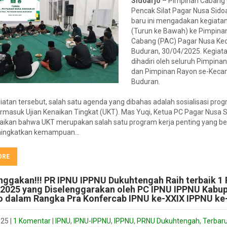
Sidoarjo
– Pimpinan Cabang 
Pencak Silat Pagar Nusa Sidoa
baru ini mengadakan kegiata
(Turun ke Bawah) ke Pimpina
Cabang (PAC) Pagar Nusa K
Buduran, 30/04/2025. Kegiatan
dihadiri oleh seluruh Pimpina
dan Pimpinan Rayon se-Kec
Buduran.
atan tersebut, salah satu agenda yang dibahas adalah sosialisasi pro
rmasuk Ujian Kenaikan Tingkat (UKT). Mas Yuqi, Ketua PC Pagar Nusa S
kan bahwa UKT merupakan salah satu program kerja penting yang be
ningkatkan kemampuan…
ORE
gakan!!! PR IPNU IPPNU Dukuhtengah Raih terbaik 1
2025 yang Diselenggarakan oleh PC IPNU IPPNU Kabu
o dalam Rangka Pra Konfercab IPNU ke-XXIX IPPNU ke-
025
|
1 Komentar
|
IPNU
,
IPNU-IPPNU
,
IPPNU
,
PRNU Dukuhtengah
,
Terbar