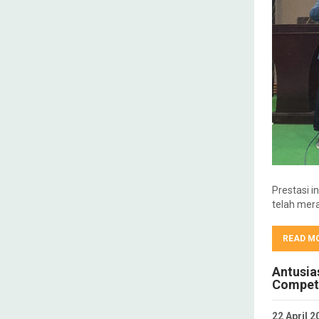
Prestasi 
telah mer
READ M
Antusia
Competi
22 April 2