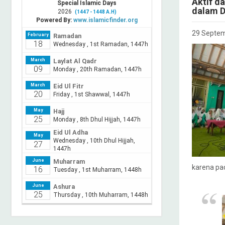
Aktif d
dalam D
29 Septe
karena pa