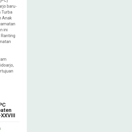
(PC)
rjo baru-
n Turba
n Anak
ecamatan
 ini
n Ranting
amatan
gram
idoarjo,
rtujuan
 PC
paten
XXVIII
u