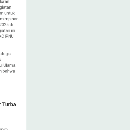
duran
giatan
an untuk
emimpinan
2025 di
iatan ini
PAC IPNU
ategis
s
ul Ulama.
n bahwa
r Turba