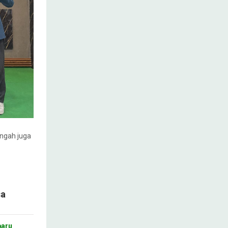
engah juga
sa
baru