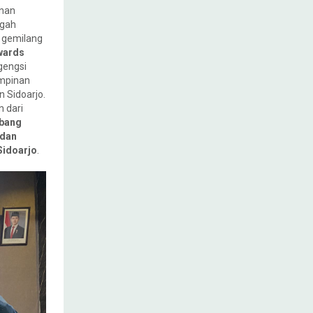
nan
ngah
 gemilang
wards
gengsi
impinan
 Sidoarjo.
n dari
abang
 dan
Sidoarjo
.