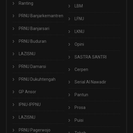
Ranting
LBM
PRNU Banjarkemantren
LFNU
PRNU Banjarsari
LKNU
PRNU Buduran
Opini
LAZISNU
SASTRA SANTRI
PRNU Damarsi
Cerpen
PRNU Dukuhtengah
Serial Al Nawadir
GP Ansor
Pantun
IPNU-IPPNU
Prosa
LAZISNU
Puisi
PRNU Pagerwojo