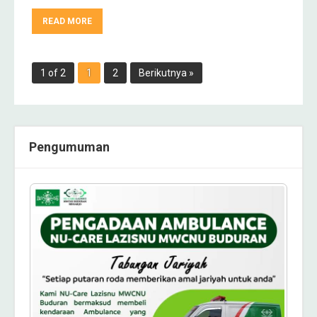
READ MORE
1 of 2
1
2
Berikutnya »
Pengumuman