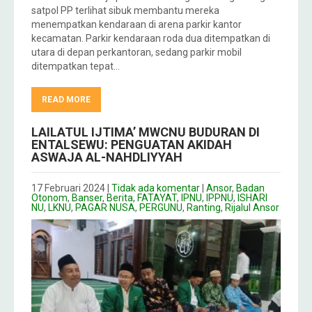
satpol PP terlihat sibuk membantu mereka
menempatkan kendaraan di arena parkir kantor
kecamatan. Parkir kendaraan roda dua ditempatkan di
utara di depan perkantoran, sedang parkir mobil
ditempatkan tepat…
READ MORE
LAILATUL IJTIMA’ MWCNU BUDURAN DI
ENTALSEWU: PENGUATAN AKIDAH
ASWAJA AL-NAHDLIYYAH
17 Februari 2024
|
Tidak ada komentar
|
Ansor
,
Badan
Otonom
,
Banser
,
Berita
,
FATAYAT
,
IPNU
,
IPPNU
,
ISHARI
NU
,
LKNU
,
PAGAR NUSA
,
PERGUNU
,
Ranting
,
Rijalul Ansor