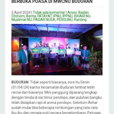
BERBUKA PUASA DI MWCNU BUDURAN
2 April 2024
|
Tidak ada komentar
|
Ansor
,
Badan
Otonom
,
Berita
,
FATAYAT
,
IPNU
,
IPPNU
,
ISHARI NU
,
Muslimat NU
,
PAGAR NUSA
,
PERGUNU
,
Ranting
BUDURAN
. Tidak seperti biasanya, sore itu Senin
(01/04/24) kantor kecamatan Buduran terlihat lebih
ramai dari biasanya. Mini panggung dipasang lengkap
dengan tenda di sisi timur pendopo, dan puluhan bangku
telah disiapkan rapi di arena pendopo. Sebelum Ashar
sudah mulai tiba beberapa rombongan yang rata-rata
ibu-ibu dan remaja putri secara bergelombang. Petugas