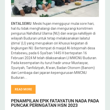
ENTALSEWU
. Meski hujan mengguyur mulai sore hari,
hal itu tidak menghalangi dan mengurangi komitmen
pengurus Nahdlatul Ulama (NU) dan warga
nahdliyyin
di
wilayah Buduran untuk tetap melaksanakan lailatul
ijtima’ (LI) yang merupakan ciri khusus kegiatan di
lingkungan NU. Bertempat di masjid Al-Istiqomah desa
Entalsewu, pada 6 Sya’ban 1445 H bertepatan 16
Februari 2024 M telah dilaksanakan LI MWCNU Buduran.
Pada kesempatan itu turut hadir unsur Mustasyar,
Syuriyah, Tanfidziyah, A’wan, Badan Otonom (Banom)
dan Lembaga dari jajaran kepengurusan MWCNU
Buduran….
READ MORE
PENAMPILAN EPIK FATAYATUN NADA PADA
PUNCAK PERINGATAN HSN 2023