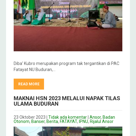
Diba’ Kubro merupakan program tak tergantikan di PAC
Fatayat NU Buduran,…
READ MORE
MAKNAI HSN 2023 MELALUI NAPAK TILAS
ULAMA BUDURAN
23 Oktober 2023
|
Tidak ada komentar
|
Ansor
,
Badan
Otonom
,
Banser
,
Berita
,
FATAYAT
,
IPNU
,
Rijalul Ansor