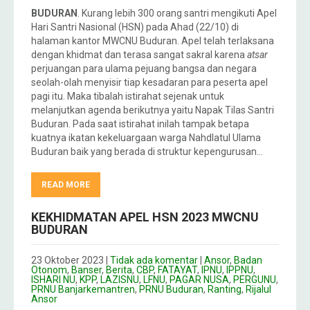
BUDURAN
. Kurang lebih 300 orang santri mengikuti Apel
Hari Santri Nasional (HSN) pada Ahad (22/10) di
halaman kantor MWCNU Buduran. Apel telah terlaksana
dengan khidmat dan terasa sangat sakral karena
atsar
perjuangan para ulama pejuang bangsa dan negara
seolah-olah menyisir tiap kesadaran para peserta apel
pagi itu. Maka tibalah istirahat sejenak untuk
melanjutkan agenda berikutnya yaitu Napak Tilas Santri
Buduran. Pada saat istirahat inilah tampak betapa
kuatnya ikatan kekeluargaan warga Nahdlatul Ulama
Buduran baik yang berada di struktur kepengurusan…
READ MORE
KEKHIDMATAN APEL HSN 2023 MWCNU
BUDURAN
23 Oktober 2023
|
Tidak ada komentar
|
Ansor
,
Badan
Otonom
,
Banser
,
Berita
,
CBP
,
FATAYAT
,
IPNU
,
IPPNU
,
ISHARI NU
,
KPP
,
LAZISNU
,
LFNU
,
PAGAR NUSA
,
PERGUNU
,
PRNU Banjarkemantren
,
PRNU Buduran
,
Ranting
,
Rijalul
Ansor