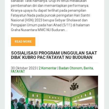
sahabat Tatik namanya. Grup ini terus melakukan
pembenahan diri dan memantapkan performanya.
Kiranya upaya itu dapat terlihat pada penampilan
Fatayatun Nada pada puncak peringatan Hari Santri
Nasional (HSN) 2023 berupa Gebyar Sholawat dan
Pengajian Umum pada hari Ahad (5/11) di halaman
Graha Nusantara MWC NU Buduran….
READ MORE
SOSIALISASI PROGRAM UNGGULAN SAAT
DIBA’ KUBRO PAC FATAYAT NU BUDURAN
30 Oktober 2023
|
2 Komentar
|
Badan Otonom
,
Berita
,
FATAYAT