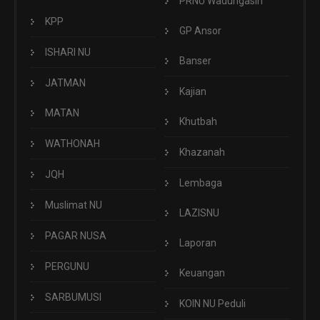
PRNU Wadungasih
KPP
GP Ansor
ISHARI NU
Banser
JATMAN
Kajian
MATAN
Khutbah
WATHONAH
Khazanah
JQH
Lembaga
Muslimat NU
LAZISNU
PAGAR NUSA
Laporan
PERGUNU
Keuangan
SARBUMUSI
KOIN NU Peduli