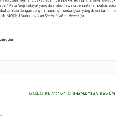
asuk, tapi memang bakat lapar. “Sampeyan itu ingin nambah nasi buk
apar.” Kata
Ning
Fatayat yang disambut tawa si peminta tambahan nasi 
bahan nasi dengan senyim manisnya, sedangkan yang diberi tambaha
asih. MWCNU Buduran
Jihad Santri Jayakan Negeri
.(c)
Langgar
MAKNAI HSN 2023 MELALUI NAPAK TILAS ULAMA 