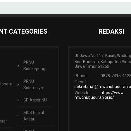
NT CATEGORIES
REDAKSI
Jl. Jawa No.117, Kasih, Wadun
Kec. Buduran, Kabupaten Sidoa
PRNU
Jawa Timur 61252
Sidokepung
Phone:
0878-7415-412
PRNU
E-mail:
Otonom
sekretariat@mwcnubuduran.or
Sidomulyo
Website:
https://www
mwcnubuduran.or.id/
GP Ansor NU
MDS Rijalul
Ansor
nsor