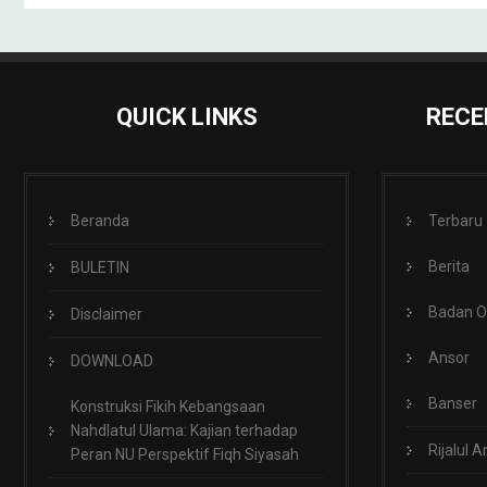
QUICK LINKS
RECE
Beranda
Terbaru
Berita
BULETIN
Badan 
Disclaimer
Ansor
DOWNLOAD
Banser
Konstruksi Fikih Kebangsaan
Nahdlatul Ulama: Kajian terhadap
Rijalul A
Peran NU Perspektif Fiqh Siyasah