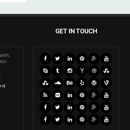
GET IN TOUCH
gasih,
rjo,
3
.id