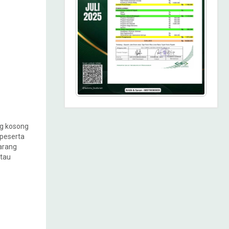
ng kosong
 peserta
jarang
atau