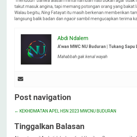
“menuduh” bahwa alasan minta nambah nasi bukan agar tidak m
takut masuk angina, tapi memang potongan orang yang bakat l
Walau begitu,
Ning
Fatayat itu masih berkenan memberikan tam
langsung balik badan dan
ngacir
sambil mengucapkan terima k
Abdi Ndalem
A’wan MWC NU Buduran | Tukang Sapu 
Mahabbah gak kenal wayah
Post navigation
←
KEKHIDMATAN APEL HSN 2023 MWCNU BUDURAN
Tinggalkan Balasan