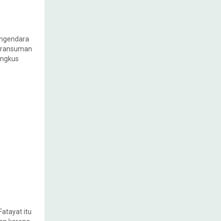
engendara
n ransuman
ungkus
Fatayat itu