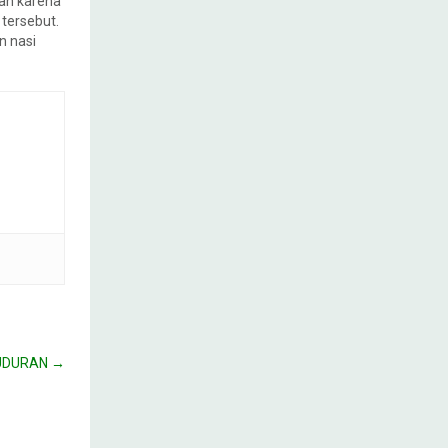
an karena
tersebut.
n nasi
BUDURAN
→