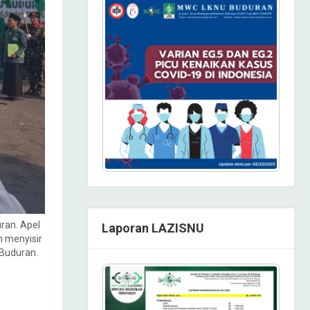
ran. Apel
Laporan LAZISNU
 menyisir
 Buduran.