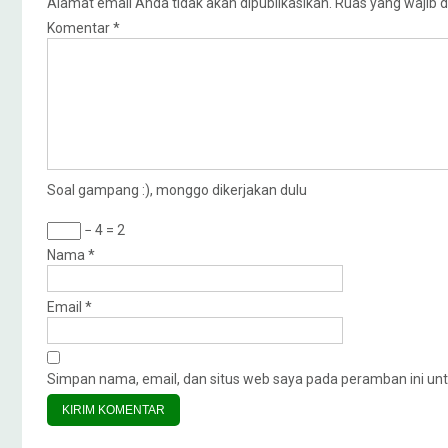
Alamat email Anda tidak akan dipublikasikan.
Ruas yang wajib d
Komentar
*
Soal gampang :), monggo dikerjakan dulu
− 4 = 2
Nama
*
Email
*
Simpan nama, email, dan situs web saya pada peramban ini unt