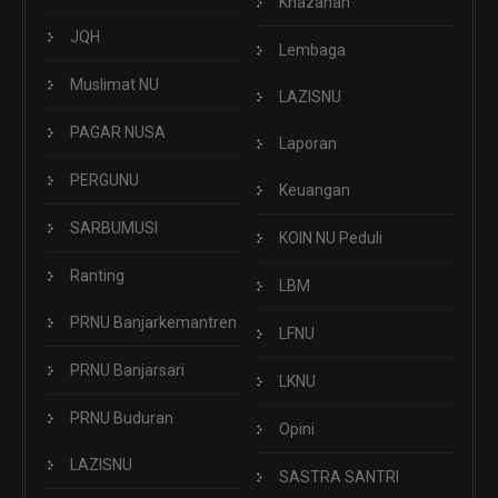
Khazanah
JQH
Lembaga
Muslimat NU
LAZISNU
PAGAR NUSA
Laporan
PERGUNU
Keuangan
SARBUMUSI
KOIN NU Peduli
Ranting
LBM
PRNU Banjarkemantren
LFNU
PRNU Banjarsari
LKNU
PRNU Buduran
Opini
LAZISNU
SASTRA SANTRI