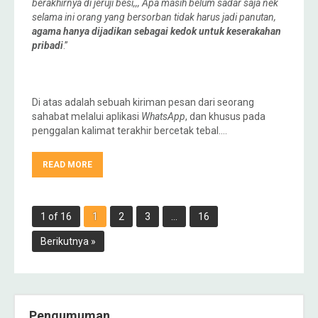
berakhirnya di jeruji besi,,, Apa masih belum sadar saja nek
selama ini orang yang bersorban tidak harus jadi panutan,
agama hanya dijadikan sebagai kedok untuk keserakahan
pribadi
.”
Di atas adalah sebuah kiriman pesan dari seorang
sahabat melalui aplikasi
WhatsApp
, dan khusus pada
penggalan kalimat terakhir bercetak tebal….
READ MORE
1 of 16
1
2
3
…
16
Berikutnya »
Pengumuman