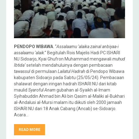
PENDOPO WIBAWA
. “
Assalaamu ‘alaika zainal anbiyaa-i
assalaamu ‘alaik
.” Begitulah Rois Majelis Hadi PC ISHARI
NU Sidoarjo, Kyai Ghufron Muhammad mengawali
muhud
Ibtida’
setelah mendahuluinya dengan pembacaan
tawassul
di permulaan
Lailatul Hadrah
di Pendopo Wibawa
kabupaten Sidoarjo pada Sabtu (25/05/24). Pembacaan
shalawat dengan iringan hadrah ISHARI NU dari kitab
maulid
Syaroful Anam
gubahan al-Syaikh al-Imam
Syihabuddin Ahmad bin Ali bin Qasim al-Maliki al-Bukhari
al-Andalusi al-Mursi malam itu diikuti oleh 2000 jamaah
ISHARI NU dari 18 Anak Cabang (Ancab) se-Sidoarjo.
Acara…
READ MORE