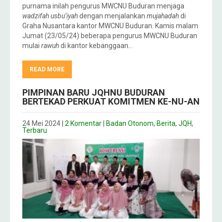
purnama inilah pengurus MWCNU Buduran menjaga
wadzifah usbu’iyah
dengan menjalankan
mujahadah
di
Graha Nusantara kantor MWCNU Buduran. Kamis malam
Jumat (23/05/24) beberapa pengurus MWCNU Buduran
mulai
rawuh
di kantor kebanggaan…
READ MORE
PIMPINAN BARU JQHNU BUDURAN
BERTEKAD PERKUAT KOMITMEN KE-NU-AN
24 Mei 2024
|
2 Komentar
|
Badan Otonom
,
Berita
,
JQH
,
Terbaru