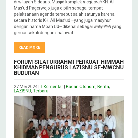
di wilayah Sidoarjo. Masjid komplek
maqbarah
KH. Ali
Mas’ud Pagerwojo juga dipilih sebagai tempat
pelaksanaan agenda tersebut salah satunya karena
secara historis KH. Ali Mas’ud –yang juga masyhur
dengan nama Mbah Ud—dikenal sebagai
waliyullah
yang
gemar sekali dengan shalawat…
READ MORE
FORUM SILATURRAHMI PERKUAT HIMMAH
KHIDMAh PENGURUS LAZISNU SE-MWCNU
BUDURAN
27 Mei 2024
|
1 Komentar
|
Badan Otonom
,
Berita
,
LAZISNU
,
Terbaru