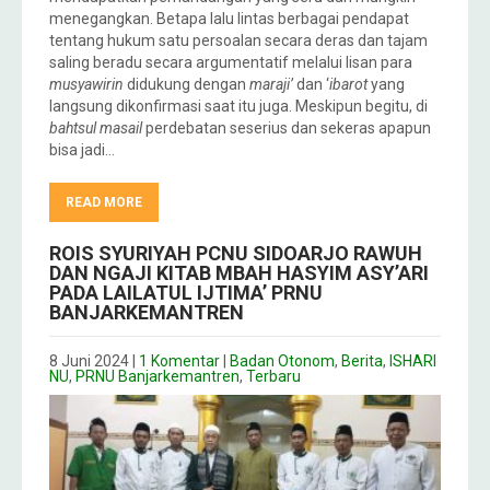
menegangkan. Betapa lalu lintas berbagai pendapat
tentang hukum satu persoalan secara deras dan tajam
saling beradu secara argumentatif melalui lisan para
musyawirin
didukung dengan
maraji’
dan ‘
ibarot
yang
langsung dikonfirmasi saat itu juga. Meskipun begitu, di
bahtsul masail
perdebatan seserius dan sekeras apapun
bisa jadi…
READ MORE
ROIS SYURIYAH PCNU SIDOARJO RAWUH
DAN NGAJI KITAB MBAH HASYIM ASY’ARI
PADA LAILATUL IJTIMA’ PRNU
BANJARKEMANTREN
8 Juni 2024
|
1 Komentar
|
Badan Otonom
,
Berita
,
ISHARI
NU
,
PRNU Banjarkemantren
,
Terbaru