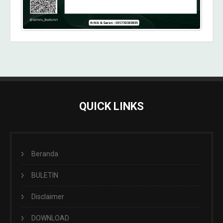
QUICK LINKS
Beranda
BULETIN
Disclaimer
DOWNLOAD