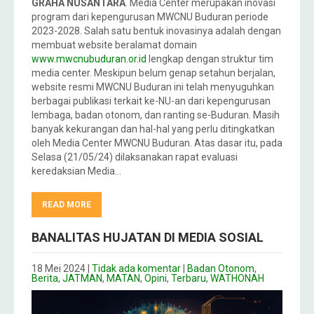
GRAHA NUSANTARA
. Media Center merupakan inovasi
program dari kepengurusan MWCNU Buduran periode
2023-2028. Salah satu bentuk inovasinya adalah dengan
membuat website beralamat domain
www.mwcnubuduran.or.id
lengkap dengan struktur tim
media center. Meskipun belum genap setahun berjalan,
website resmi MWCNU Buduran ini telah menyuguhkan
berbagai publikasi terkait ke-NU-an dari kepengurusan
lembaga, badan otonom, dan ranting se-Buduran. Masih
banyak kekurangan dan hal-hal yang perlu ditingkatkan
oleh Media Center MWCNU Buduran. Atas dasar itu, pada
Selasa (21/05/24) dilaksanakan rapat evaluasi
keredaksian Media…
READ MORE
BANALITAS HUJATAN DI MEDIA SOSIAL
18 Mei 2024
|
Tidak ada komentar
|
Badan Otonom
,
Berita
,
JATMAN
,
MATAN
,
Opini
,
Terbaru
,
WATHONAH