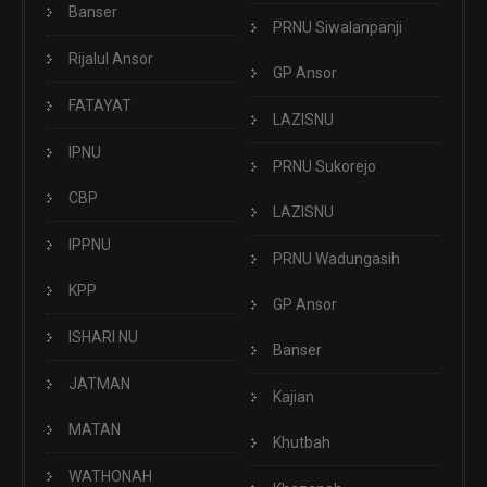
Banser
PRNU Siwalanpanji
Rijalul Ansor
GP Ansor
FATAYAT
LAZISNU
IPNU
PRNU Sukorejo
CBP
LAZISNU
IPPNU
PRNU Wadungasih
KPP
GP Ansor
ISHARI NU
Banser
JATMAN
Kajian
MATAN
Khutbah
WATHONAH