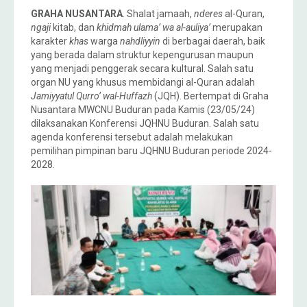
GRAHA NUSANTARA
. Shalat jamaah,
nderes
al-Quran,
ngaji
kitab, dan
khidmah
ulama’ wa al-auliya’
merupakan
karakter
khas
warga
nahdliyyin
di berbagai daerah, baik
yang berada dalam struktur kepengurusan maupun
yang menjadi penggerak secara kultural. Salah satu
organ NU yang khusus membidangi al-Quran adalah
Jamiyyatul Qurro’ wal-Huffazh
(JQH). Bertempat di Graha
Nusantara MWCNU Buduran pada Kamis (23/05/24)
dilaksanakan Konferensi JQHNU Buduran. Salah satu
agenda konferensi tersebut adalah melakukan
pemilihan pimpinan baru JQHNU Buduran periode 2024-
2028.