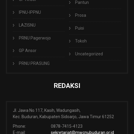
Pantun
IPNU-IPPNU
Prosa
LAZISNU
Puisi
PRNU Pagerwojo
Tokoh
GP Ansor
Uncategorized
PRNU PRASUNG
REDAKSI
Jl. Jawa No.117, Kasih, Wadungasih,
Kec. Buduran, Kabupaten Sidoarjo, Jawa Timur 61252
Phone:
0878-7415-4123
E-mail:
sekretariat@mwcnubuduran.or.id