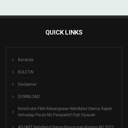
QUICK LINKS
Beranda
BULETIN
Disclaimer
DOWNLOAD
Konstruksi Fikih Kebangsaan Nahdlatul Ulama: Kajian
terhadap Peran NU Perspektif Fiqh Siyasah
AD/ART Nahdlatul Ulama Keputusan Konbes NU 2022