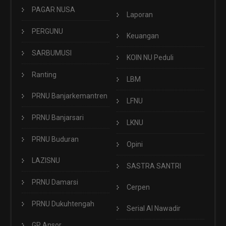
PAGAR NUSA
Laporan
PERGUNU
Keuangan
SARBUMUSI
KOIN NU Peduli
Ranting
LBM
PRNU Banjarkemantren
LFNU
PRNU Banjarsari
LKNU
PRNU Buduran
Opini
LAZISNU
SASTRA SANTRI
PRNU Damarsi
Cerpen
PRNU Dukuhtengah
Serial Al Nawadir
GP Ansor