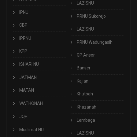
LAZISNU
IPNU
PRNU Sukorejo
CBP
LAZISNU
IPPNU
PRNU Wadungasih
KPP
GP Ansor
ISHARI NU
Banser
JATMAN
Kajian
MATAN
Khutbah
WATHONAH
Khazanah
JQH
Lembaga
Muslimat NU
LAZISNU