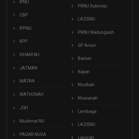
IPNU
PRNU Sukorejo
CBP
LAZISNU
IPPNU
PRNU Wadungasih
KPP
GP Ansor
ISHARI NU
Banser
JATMAN
Kajian
MATAN
Khutbah
WATHONAH
Khazanah
JQH
Lembaga
Muslimat NU
LAZISNU
PAGAR NUSA
Laporan