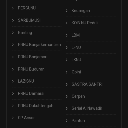
PERGUNU
Keuangan
SARBUMUSI
KOIN NU Peduli
Ranting
LBM
PRNU Banjarkemantren
LFNU
PRNU Banjarsari
LKNU
PRNU Buduran
Opini
LAZISNU
SASTRA SANTRI
PRNU Damarsi
Cerpen
PRNU Dukuhtengah
Serial Al Nawadir
GP Ansor
Pantun