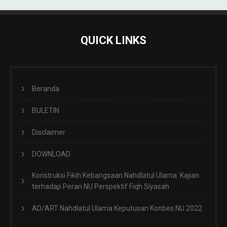
QUICK LINKS
Beranda
BULETIN
Disclaimer
DOWNLOAD
Konstruksi Fikih Kebangsaan Nahdlatul Ulama: Kajian
terhadap Peran NU Perspektif Fiqh Siyasah
AD/ART Nahdlatul Ulama Keputusan Konbes NU 2022