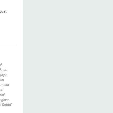
buat
uk
knai,
jaga
tin
, maka
ari
ial-
hagiaan
hi Robbi”