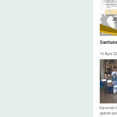
Santuna
16 April 2
Karomah D
jajaran p