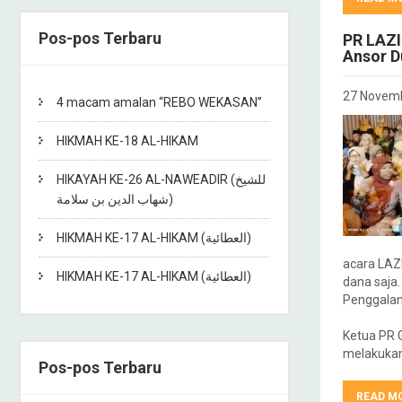
Pos-pos Terbaru
PR LAZI
Ansor D
27 Novem
4 macam amalan “REBO WEKASAN”
HIKMAH KE-18 AL-HIKAM
HIKAYAH KE-26 AL-NAWEADIR (للشيخ
شهاب الدين بن سلامة)
HIKMAH KE-17 AL-HIKAM (العطائية)
acara LAZ
HIKMAH KE-17 AL-HIKAM (العطائية)
dana saja.
Penggalan
Ketua PR 
melakukan
Pos-pos Terbaru
READ M