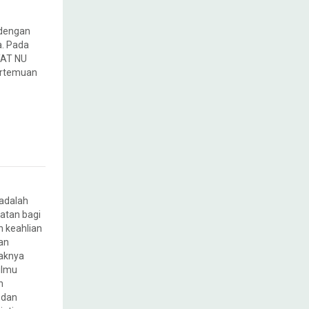
 dengan
a. Pada
YAT NU
ertemuan
adalah
tan bagi
 keahlian
an
yaknya
ilmu
n
 dan