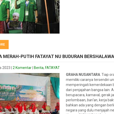
ORE
 MERAH-PUTIH FATAYAT NU BUDURAN BERSHALAW
s 2023
|
2 Komentar
|
Berita
,
FATAYAT
GRAHA NUSANTARA
. Tiap o
memiliki caranya tersendiri u
memperingati kemerdekaan 
dari penjajahan bangsa lain. 
berupacara, karnaval, gerak ja
perlombaan,
bari’an
, kerja bak
bahkan ada yang dengan berli
negara yang dulu menjajah n