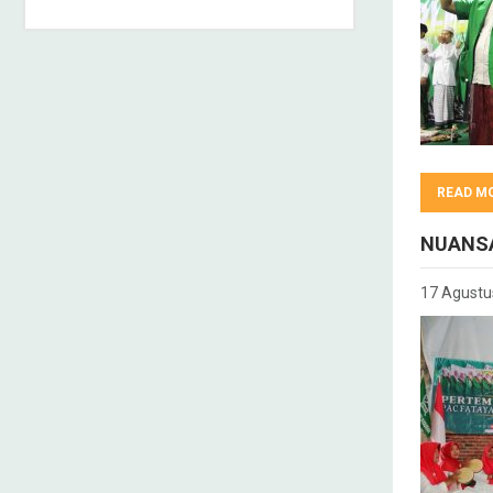
READ M
NUANSA
17 Agustu