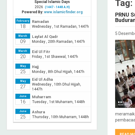
Tag
PRNU Su
Budura
5 Desemb
meramaikan
pembacaan
READ M