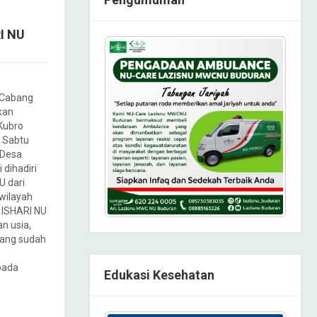
I NU
 Cabang
kan
 Kubro
a Sabtu
 Desa
 dihadiri
U dari
 wilayah
 ISHARI NU
an usia,
yang sudah
pada
Edukasi Kesehatan