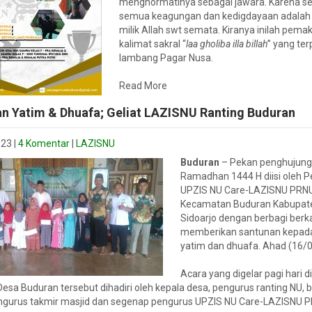
menghormatinya sebagai jawara. Karena se
semua keagungan dan kedigdayaan adalah
milik Allah swt semata. Kiranya inilah pema
kalimat sakral “
laa gholiba illa billah
” yang ter
lambang Pagar Nusa.
Read More
n Yatim & Dhuafa; Geliat LAZISNU Ranting Buduran
023
|
4 Komentar
|
LAZISNU
Buduran
– Pekan penghujung
Ramadhan 1444 H diisi oleh 
UPZIS NU Care-LAZISNU PRN
Kecamatan Buduran Kabupat
Sidoarjo dengan berbagi berk
memberikan santunan kepad
yatim dan dhuafa. Ahad (16/0
Acara yang digelar pagi hari di
esa Buduran tersebut dihadiri oleh kepala desa, pengurus ranting NU,
engurus takmir masjid dan segenap pengurus UPZIS NU Care-LAZISNU 