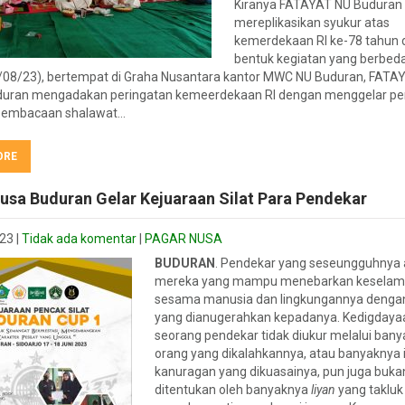
Kiranya FATAYAT NU Buduran
mereplikasikan syukur atas
kemerdekaan RI ke-78 tahun
bentuk kegiatan yang berbed
/08/23), bertempat di Graha Nusantara kantor MWC NU Buduran, FATA
uran mengadakan peringatan kemeerdekaan RI dengan menggelar p
 pembacaan shalawat…
ORE
usa Buduran Gelar Kejuaraan Silat Para Pendekar
023
|
Tidak ada komentar
|
PAGAR NUSA
BUDURAN
. Pendekar yang seseungguhnya 
mereka yang mampu menebarkan keselama
sesama manusia dan lingkungannya dengan
yang dianugerahkan kepadanya. Kedigdaya
seorang pendekar tidak diukur melalui ban
orang yang dikalahkannya, atau banyaknya 
kanuragan yang dikuasainya, pun juga buka
ditentukan oleh banyaknya
liyan
yang takluk