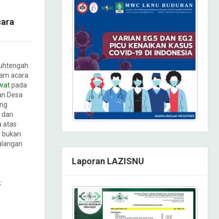
cara
uhtengah
am acara
wat
pada
lan Desa
ing
 dan
 atas
ni bukan
alangan
Laporan LAZISNU
k