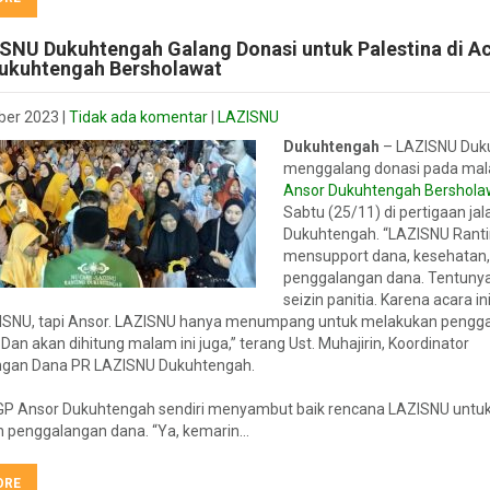
SNU Dukuhtengah Galang Donasi untuk Palestina di A
ukuhtengah Bersholawat
ber 2023
|
Tidak ada komentar
|
LAZISNU
Dukuhtengah
– LAZISNU Duk
menggalang donasi pada mal
Ansor Dukuhtengah Bershola
Sabtu (25/11) di pertigaan ja
Dukuhtengah. “LAZISNU Rant
mensupport dana, kesehatan,
penggalangan dana. Tentunya
seizin panitia. Karena acara i
ISNU, tapi Ansor. LAZISNU hanya menumpang untuk melakukan pengg
 Dan akan dihitung malam ini juga,” terang Ust. Muhajirin, Koordinator
gan Dana PR LAZISNU Dukuhtengah.
GP Ansor Dukuhtengah sendiri menyambut baik rencana LAZISNU untu
 penggalangan dana. “Ya, kemarin…
ORE