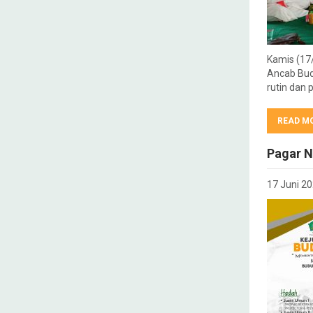
Kamis (17
Ancab Bud
rutin dan
READ M
Pagar N
17 Juni 2