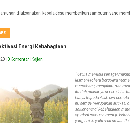
antunan dilaksanakan, kepala desa memberikan sambutan yang mem
ORE
Aktivasi Energi Kebahagiaan
023
|
3 Komentar
|
Kajian
“Ketika manusia sebagai makhl
jasmani-rohani berupaya mema
memahami, menjalani, dan men
ibadah puasanya secara lahir-ba
hanya kepada Allah swt semata
itu semua merupakan aktivasi d
saklar energi kebahagiaan mater
spiritual manusia menuju keba
yang hakiki yaitu saat sowan Ila