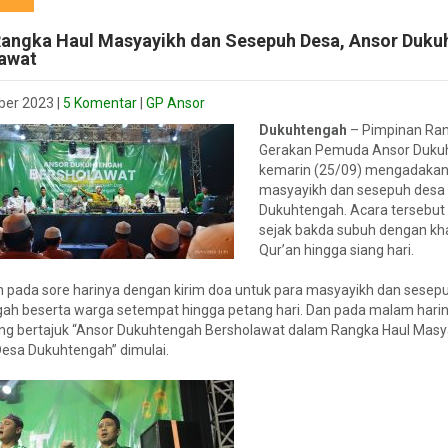
angka Haul Masyayikh dan Sesepuh Desa, Ansor Duku
awat
ber 2023
|
5 Komentar
|
GP Ansor
Dukuhtengah
– Pimpinan Ran
Gerakan Pemuda Ansor Duku
kemarin (25/09) mengadakan
masyayikh dan sesepuh desa
Dukuhtengah. Acara tersebut 
sejak bakda subuh dengan kh
Qur’an hingga siang hari.
an pada sore harinya dengan kirim doa untuk para masyayikh dan sesep
ah beserta warga setempat hingga petang hari. Dan pada malam harin
ng bertajuk “Ansor Dukuhtengah Bersholawat dalam Rangka Haul Masy
esa Dukuhtengah” dimulai.