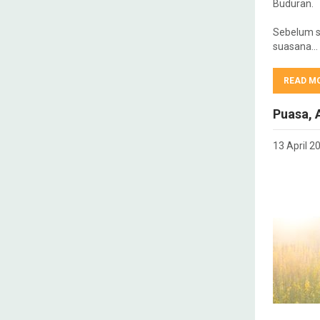
Buduran.
Sebelum s
suasana…
READ M
Puasa, 
13 April 2