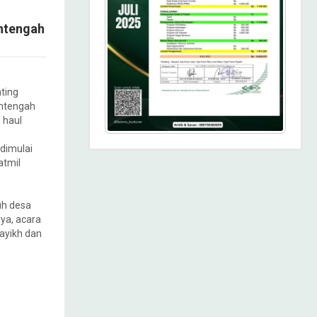
htengah
ting
htengah
 haul
dimulai
atmil
uh desa
ya, acara
ayikh dan