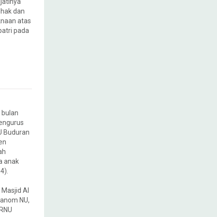
jatinya
 hak dan
knaan atas
patri pada
 bulan
Pengurus
U Buduran
en
ah
a anak
4).
 Masjid Al
 banom NU,
PRNU