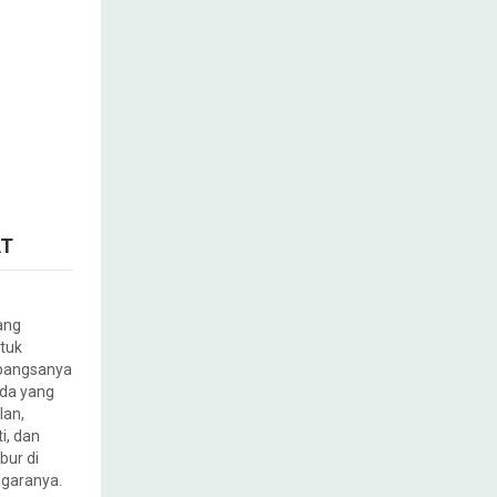
AT
rang
ntuk
bangsanya
Ada yang
lan,
ti, dan
bur di
egaranya.