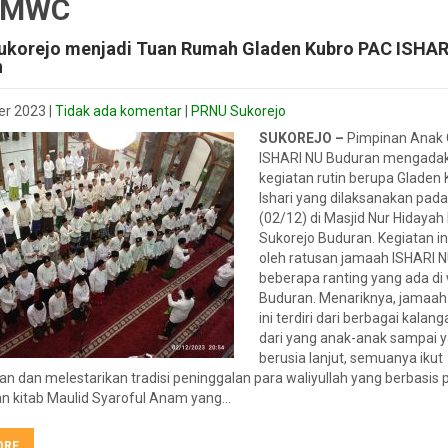
: MWC
korejo menjadi Tuan Rumah Gladen Kubro PAC ISHAR
n
er 2023
|
Tidak ada komentar
|
PRNU Sukorejo
SUKOREJO –
Pimpinan Anak
ISHARI NU Buduran mengada
kegiatan rutin berupa Gladen
Ishari yang dilaksanakan pad
(02/12) di Masjid Nur Hidayah
Sukorejo Buduran. Kegiatan ini
oleh ratusan jamaah ISHARI N
beberapa ranting yang ada di
Buduran. Menariknya, jamaah
ini terdiri dari berbagai kalang
dari yang anak-anak sampai 
berusia lanjut, semuanya ikut
 dan melestarikan tradisi peninggalan para waliyullah yang berbasis 
 kitab Maulid Syaroful Anam yang…
ORE