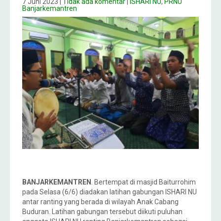
7 Juni 2023
|
Tidak ada komentar
|
ISHARI NU
,
PRNU
Banjarkemantren
BANJARKEMANTREN
. Bertempat di masjid Baiturrohim
pada Selasa (6/6) diadakan latihan gabungan ISHARI NU
antar ranting yang berada di wilayah Anak Cabang
Buduran. Latihan gabungan tersebut diikuti puluhan