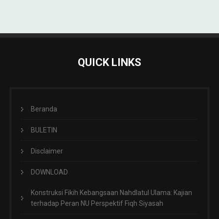
QUICK LINKS
Beranda
BULETIN
Disclaimer
DOWNLOAD
Konstruksi Fikih Kebangsaan Nahdlatul Ulama: Kajian
terhadap Peran NU Perspektif Fiqh Siyasah