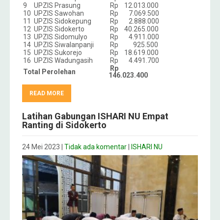
9
UPZIS Prasung
Rp 12.013.000
10
UPZIS Sawohan
Rp 7.069.500
11
UPZIS Sidokepung
Rp 2.888.000
12
UPZIS Sidokerto
Rp 40.265.000
13
UPZIS Sidomulyo
Rp 4.911.000
14
UPZIS Siwalanpanji
Rp 925.500
15
UPZIS Sukorejo
Rp 18.619.000
16
UPZIS Wadungasih
Rp 4.491.700
Rp
Total Perolehan
146.023.400
READ MORE
Latihan Gabungan ISHARI NU Empat
Ranting di Sidokerto
24 Mei 2023
|
Tidak ada komentar
|
ISHARI NU