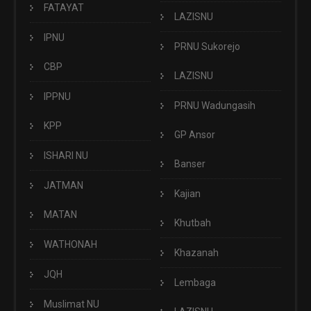
FATAYAT
LAZISNU
IPNU
PRNU Sukorejo
CBP
LAZISNU
IPPNU
PRNU Wadungasih
KPP
GP Ansor
ISHARI NU
Banser
JATMAN
Kajian
MATAN
Khutbah
WATHONAH
Khazanah
JQH
Lembaga
Muslimat NU