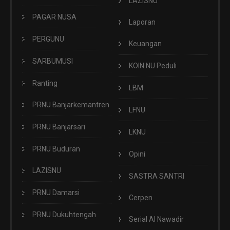
LAZISNU
PAGAR NUSA
Laporan
PERGUNU
Keuangan
SARBUMUSI
KOIN NU Peduli
Ranting
LBM
PRNU Banjarkemantren
LFNU
PRNU Banjarsari
LKNU
PRNU Buduran
Opini
LAZISNU
SASTRA SANTRI
PRNU Damarsi
Cerpen
PRNU Dukuhtengah
Serial Al Nawadir