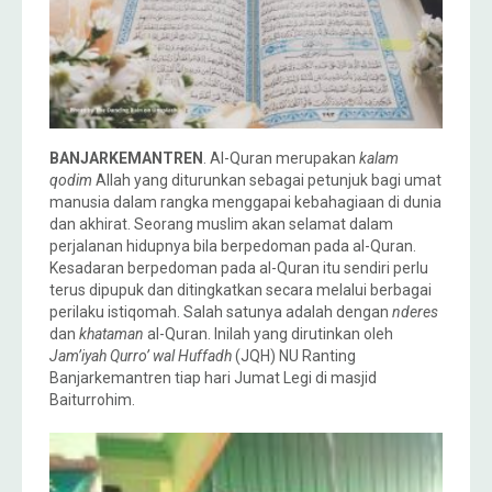
BANJARKEMANTREN
. Al-Quran merupakan
kalam
qodim
Allah yang diturunkan sebagai petunjuk bagi umat
manusia dalam rangka menggapai kebahagiaan di dunia
dan akhirat. Seorang muslim akan selamat dalam
perjalanan hidupnya bila berpedoman pada al-Quran.
Kesadaran berpedoman pada al-Quran itu sendiri perlu
terus dipupuk dan ditingkatkan secara melalui berbagai
perilaku istiqomah. Salah satunya adalah dengan
nderes
dan
khataman
al-Quran. Inilah yang dirutinkan oleh
Jam’iyah Qurro’ wal Huffadh
(JQH) NU Ranting
Banjarkemantren tiap hari Jumat Legi di masjid
Baiturrohim.