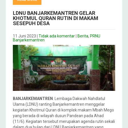
LDNU BANJARKEMANTREN GELAR
KHOTMUL QURAN RUTIN DI MAKAM
SESEPUH DESA
11 Juni 2023
|
Tidak ada komentar
|
Berita
,
PRNU
Banjarkemantren
BANJARKEMANTREN
. Lembaga Dakwah Nahdlatul
Ulama (LDNU) ranting Banjarkemantren menggelar
kegiatan Khotmul Quran di komplek makam Mbah Mego
yang berada di wilayah dusun Pandean pada Ahad
(11/6). Kegiatan tersebut merupakan agenda rutin sekali
dalam dua bulan dari LDNU Banjarkemantren yang