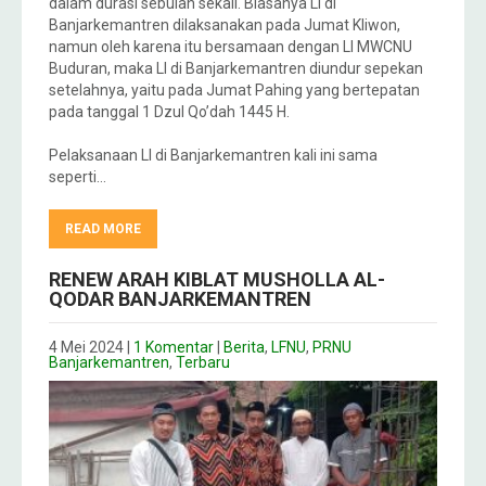
dalam durasi sebulan sekali. Biasanya LI di
Banjarkemantren dilaksanakan pada Jumat Kliwon,
namun oleh karena itu bersamaan dengan LI MWCNU
Buduran, maka LI di Banjarkemantren diundur sepekan
setelahnya, yaitu pada Jumat Pahing yang bertepatan
pada tanggal 1 Dzul Qo’dah 1445 H.
Pelaksanaan LI di Banjarkemantren kali ini sama
seperti…
READ MORE
RENEW ARAH KIBLAT MUSHOLLA AL-
QODAR BANJARKEMANTREN
4 Mei 2024
|
1 Komentar
|
Berita
,
LFNU
,
PRNU
Banjarkemantren
,
Terbaru