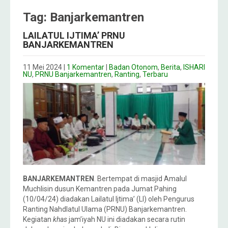
Tag: Banjarkemantren
LAILATUL IJTIMA’ PRNU
BANJARKEMANTREN
11 Mei 2024
|
1 Komentar
|
Badan Otonom
,
Berita
,
ISHARI
NU
,
PRNU Banjarkemantren
,
Ranting
,
Terbaru
BANJARKEMANTREN
. Bertempat di masjid Amalul
Muchlisin dusun Kemantren pada Jumat Pahing
(10/04/24) diadakan Lailatul Ijtima’ (LI) oleh Pengurus
Ranting Nahdlatul Ulama (PRNU) Banjarkemantren.
Kegiatan
khas
jam’iyah NU ini diadakan secara rutin