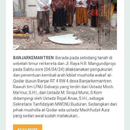
BANJARKEMANTREN
. Berada pada sebidang tanah di
sebelah timur rel kereta dan Jl. Raya H.R. Mangundiprojo
pada Sabtu sore (04/04/24) dilaksanakan pengukuran
dan penentuan kembali arah kiblat musholla wakaf al-
Qodar dusun Banjar RT 4 RW 4 desa Banjarkemantren.
Rawuh tim LFNU Sidoarjo yang terdiri dari Ustadz Moch.
Ma’mur, S.H.I., dan Ustadz M. Sirojul Munir, S.Kom
didampingi oleh Ustadz Rojali Anas, S.H.I., sebagai
Sekretaris Tanfidziyah MWCNU Buduran. Sedangkan dari
pihak musholla al-Qodar ada ustadz Machfudzil Aziz
yang sedari awal sudah melakukan…
READ MORE