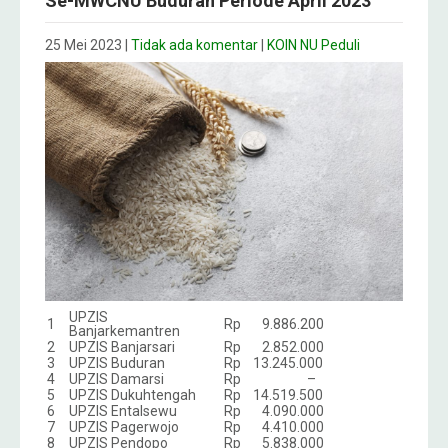
Se-MWCNU Buduran Periode April 2023
25 Mei 2023
|
Tidak ada komentar
|
KOIN NU Peduli
UPZIS
1
Rp 9.886.200
Banjarkemantren
2
UPZIS Banjarsari
Rp 2.852.000
3
UPZIS Buduran
Rp 13.245.000
4
UPZIS Damarsi
Rp –
5
UPZIS Dukuhtengah
Rp 14.519.500
6
UPZIS Entalsewu
Rp 4.090.000
7
UPZIS Pagerwojo
Rp 4.410.000
8
UPZIS Pendopo
Rp 5.838.000