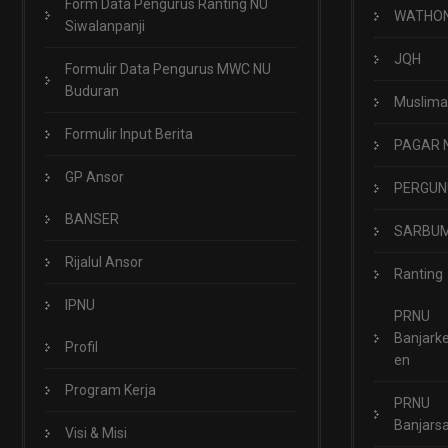
Form Data Pengurus Ranting NU
WATHO
Siwalanpanji
JQH
Formulir Data Pengurus MWC NU
Buduran
Muslima
Formulir Input Berita
PAGAR 
GP Ansor
PERGUN
BANSER
SARBUM
Rijalul Ansor
Ranting
IPNU
PRNU
Banjark
Profil
en
Program Kerja
PRNU
Banjarsa
Visi & Misi