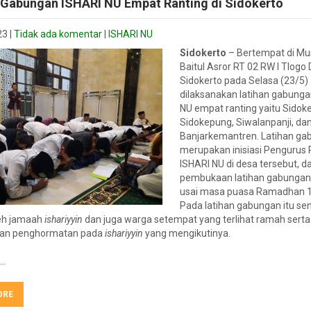
 Gabungan ISHARI NU Empat Ranting di Sidokerto
23
|
Tidak ada komentar
|
ISHARI NU
Sidokerto
– Bertempat di Mu
Baitul Asror RT 02 RW I Tlogo
Sidokerto pada Selasa (23/5)
dilaksanakan latihan gabunga
NU empat ranting yaitu Sidoke
Sidokepung, Siwalanpanji, da
Banjarkemantren. Latihan gab
merupakan inisiasi Pengurus 
ISHARI NU di desa tersebut, d
pembukaan latihan gabungan
usai masa puasa Ramadhan 1
Pada latihan gabungan itu sen
leh jamaah
ishariyyin
dan juga warga setempat yang terlihat ramah serta
an penghormatan pada
ishariyyin
yang mengikutinya.
u…
ORE