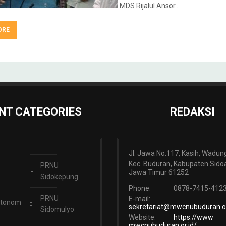
MDS Rijalul Ansor…
ORE
NT CATEGORIES
REDAKSI
Jl. Jawa No.117, Kasih, Wadun
Kec. Buduran, Kabupaten Sidoa
PRNU
Jawa Timur 61252
Sidokepung
Phone:
0878-7415-412
PRNU
E-mail:
Otonom
sekretariat@mwcnubuduran.or
Sidomulyo
Website:
https://www
mwcnubuduran.or.id/