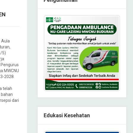
EN
i Aula
uran,
/5)
ja
h Pengurus
aga MWCNU
3-2028.
a telah
a bahan
rsepsi dari
Edukasi Kesehatan