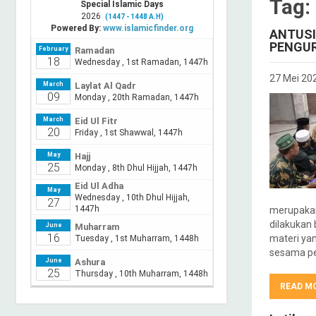
Tag:
ANTUSI
PENGU
27 Mei 20
merupakan
dilakukan 
materi yan
sesama pe
READ M