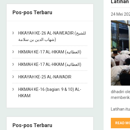
Latihan
Pos-pos Terbaru
24 Mei 20
HIKAYAH KE-26 AL-NAWEADIR (للشيخ
شهاب الدين بن سلامة)
HIKMAH KE-17 AL-HIKAM (العطائية)
HIKMAH KE-17 AL-HIKAM (العطائية)
HIKAYAH KE-25 AL-NAWADIR
HIKMAH KE-16 (bagian: 9 & 10) AL-
dihadiri o
HIKAM
memberik
Latihan it
READ M
Pos-pos Terbaru