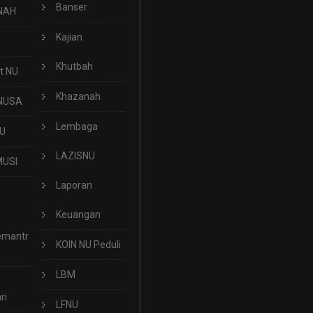
Banser
NAH
Kajian
Khutbah
t NU
Khazanah
NUSA
Lembaga
U
LAZISNU
USI
Laporan
Keuangan
emantr
KOIN NU Peduli
LBM
ri
LFNU