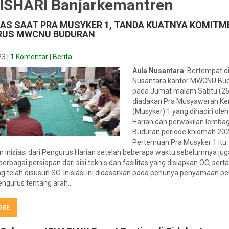
 ISHARI Banjarkemantren
AS SAAT PRA MUSYKER 1, TANDA KUATNYA KOMITM
RUS MWCNU BUDURAN
23
|
1 Komentar
|
Berita
Aula Nusantara
. Bertempat d
Nusantara kantor MWCNU Bud
pada Jumat malam Sabtu (26
diadakan Pra Musyawarah Ker
(Musyker) 1 yang dihadiri ole
Harian dan perwakilan lemb
Buduran periode khidmah 202
Pertemuan Pra Musyker 1 itu
 inisiasi dari Pengurus Harian setelah beberapa waktu sebelumnya jug
berbagai persiapan dari sisi teknis dan fasilitas yang disiapkan OC, sert
g telah disusun SC. Inisiasi ini didasarkan pada perlunya penyamaan pe
ngurus tentang arah…
ORE