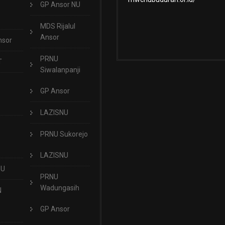
GP Ansor NU
MDS Rijalul
Ansor
nsor
PRNU
T
Siwalanpanji
GP Ansor
LAZISNU
PRNU Sukorejo
LAZISNU
NU
PRNU
Wadungasih
N
GP Ansor