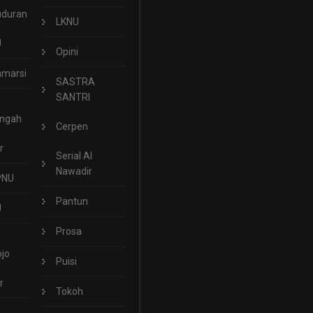
uduran
LKNU
U
Opini
marsi
SASTRA
SANTRI
engah
Cerpen
r
Serial Al
Nawadir
PNU
Pantun
U
Prosa
jo
Puisi
r
Tokoh