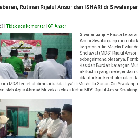
ebaran, Rutinan Rijalul Ansor dan ISHARI di Siwalanpanj
i
23
|
Tidak ada komentar
|
GP Ansor
Siwalanpanji –
Pasca Lebaran
Ansor Siwalanpanji memulai 
kegiatan rutin Majelis Dzikir d
Sholawat (MDS) Rijalul Ansor
sebagaimana biasanya. Pem
Kasidah Burdah karangan 
al-Bushiri yang melegenda mu
dilantunkan kembali malam ta
cara MDS tersebut dimulai bakda Isya’ di Musholla Sunan Giri Siwalanpa
pin oleh Agus Ahmad Muzakki selaku Ketua MDS Rijalul Ansor Siwalanpa