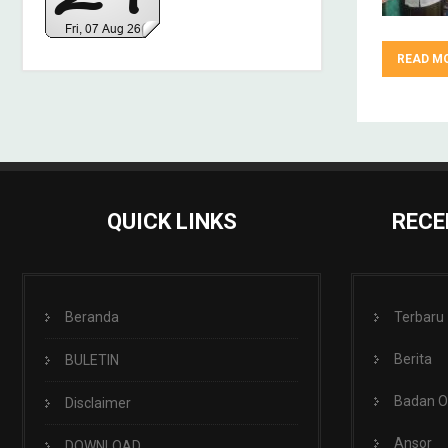
READ M
QUICK LINKS
RECE
Beranda
Terbaru
Berita
BULETIN
Badan 
Disclaimer
Ansor
DOWNLOAD