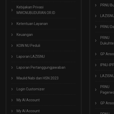
PRNU B
Kebijakan Privasi
MWCNUBUDURAN.OR.ID
LAZISN
Ketentuan Layanan
PRNU Da
Keuangan
PRNU
Dukuht
KOIN NU Peduli
GP Anso
Laporan LAZISNU
IPNU-IP
Laporan Pertanggungjawaban
LAZISN
Maulid Nabi dan HSN 2023
PRNU
Login Customizer
Pagerwo
My AI Account
GP Anso
My AI Account