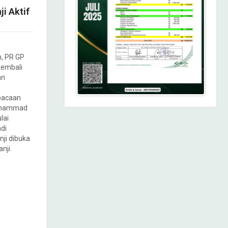
i Aktif
, PR GP
kembali
an
bacaan
Muhammad
lai
di
nji dibuka
nji.