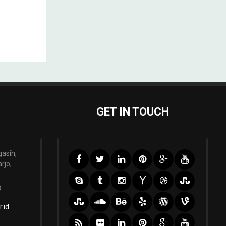
GET IN TOUCH
gasih,
rjo,
3
.id