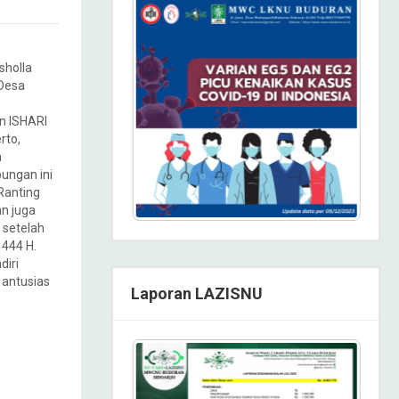
sholla
 Desa
n ISHARI
rto,
n
ungan ini
Ranting
an juga
 setelah
444 H.
diri
 antusias
Laporan LAZISNU