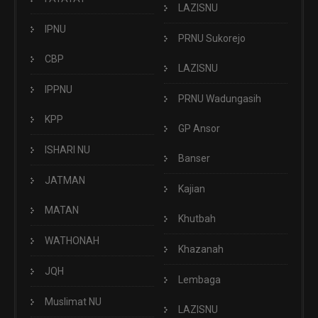
LAZISNU
IPNU
PRNU Sukorejo
CBP
LAZISNU
IPPNU
PRNU Wadungasih
KPP
GP Ansor
ISHARI NU
Banser
JATMAN
Kajian
MATAN
Khutbah
WATHONAH
Khazanah
JQH
Lembaga
Muslimat NU
LAZISNU