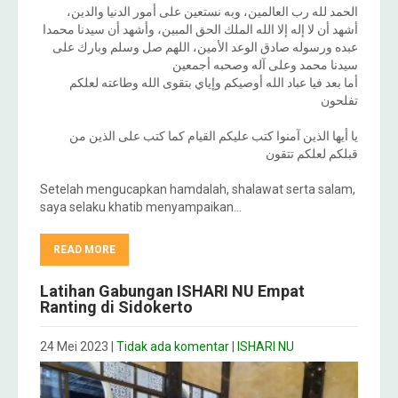
الحمد لله رب العالمين، وبه نستعين على أمور الدنيا والدين،
أشهد أن لا إله إلا الله الملك الحق المبين، وأشهد أن سيدنا محمدا
عبده ورسوله صادق الوعد الأمين، اللهم صل وسلم وبارك على
سيدنا محمد وعلى آله وصحبه أجمعين
أما بعد فيا عباد الله أوصيكم وإياي بتقوى الله وطاعته لعلكم
تفلحون
يا أيها الذين آمنوا كتب عليكم القيام كما كتب على الذين من
قبلكم لعلكم تتقون
Setelah mengucapkan hamdalah, shalawat serta salam,
saya selaku khatib menyampaikan…
READ MORE
Latihan Gabungan ISHARI NU Empat
Ranting di Sidokerto
24 Mei 2023
|
Tidak ada komentar
|
ISHARI NU