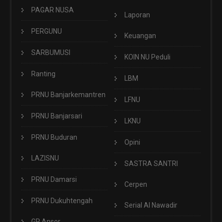
PAGAR NUSA
Laporan
PERGUNU
Keuangan
SARBUMUSI
KOIN NU Peduli
Ranting
LBM
PRNU Banjarkemantren
LFNU
PRNU Banjarsari
LKNU
PRNU Buduran
Opini
LAZISNU
SASTRA SANTRI
PRNU Damarsi
Cerpen
PRNU Dukuhtengah
Serial Al Nawadir
GP Ansor