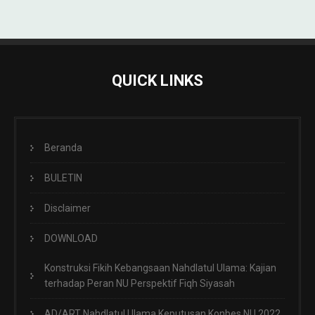
QUICK LINKS
Beranda
BULETIN
Disclaimer
DOWNLOAD
Konstruksi Fikih Kebangsaan Nahdlatul Ulama: Kajian
terhadap Peran NU Perspektif Fiqh Siyasah
AD/ART Nahdlatul Ulama Keputusan Konbes NU 2022