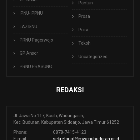
Pantun
IPNU-IPPNU
Prosa
LAZISNU
Puisi
PRNU Pagerwojo
Tokoh
GP Ansor
Uncategorized
PRNU PRASUNG
REDAKSI
Jl. Jawa No.117, Kasih, Wadungasih,
Kec. Buduran, Kabupaten Sidoarjo, Jawa Timur 61252
Phone:
0878-7415-4123
E-mail:
sekretariat@mwcnubuduran.or.id