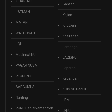
ISHARI NU
Banser
JATMAN
Kajian
MATAN
Khutbah
WATHONAH
Khazanah
JQH
Lembaga
Muslimat NU
LAZISNU
PAGAR NUSA
Laporan
PERGUNU
Keuangan
SARBUMUSI
KOIN NU Peduli
Ranting
LBM
PRNU Banjarkemantren
LFNU