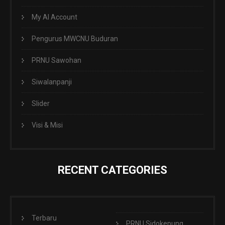
My AI Account
Pengurus MWCNU Buduran
PRNU Sawohan
Siwalanpanji
Slider
Visi & Misi
RECENT CATEGORIES
Terbaru
PRNU Sidokepung