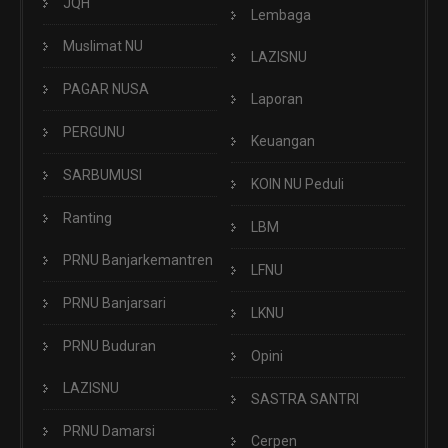
JQH
Lembaga
Muslimat NU
LAZISNU
PAGAR NUSA
Laporan
PERGUNU
Keuangan
SARBUMUSI
KOIN NU Peduli
Ranting
LBM
PRNU Banjarkemantren
LFNU
PRNU Banjarsari
LKNU
PRNU Buduran
Opini
LAZISNU
SASTRA SANTRI
PRNU Damarsi
Cerpen