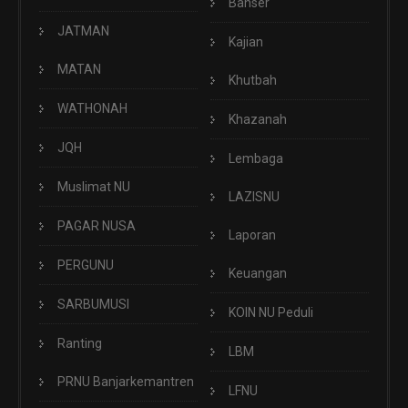
Banser
JATMAN
Kajian
MATAN
Khutbah
WATHONAH
Khazanah
JQH
Lembaga
Muslimat NU
LAZISNU
PAGAR NUSA
Laporan
PERGUNU
Keuangan
SARBUMUSI
KOIN NU Peduli
Ranting
LBM
PRNU Banjarkemantren
LFNU