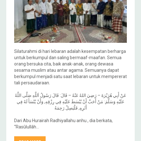
Silaturahmi di hari lebaran adalah kesempatan berharga
untuk berkumpul dan saling bermaaf-maafan. Semua
orang bersuka cita, baik anak-anak, orang dewasa
sesama muslim atau antar agama. Semuanya dapat
berkumpul menjadi satu saat lebaran untuk mempererat
tali persaudaraan.
عَنْ أَبِي هُرَيْرَةَ – رَضِيَ اللهُ عَنْهُ – قَالَ: قَالَ رَسُولُ اَللَّهِ صَلَّى اللَّهُ
عَلَيْهِ وَسَلَّمَ: مَنْ أَحَبَّ أَنْ يُبْسَطَ عَلَيْهِ فِي رِزْقِهِ, وَأَنْ يُنْسَأَ لَهُ فِي
أَثَرِهِ, فَلْيَصِلْ رَحِمَهُ
Dari Abu Hurairah Radhiyallahu anhu , dia berkata,
“Rasûlullâh…