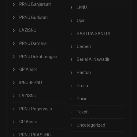
PRNU Banjarsari
LKNU
PRNU Buduran
Opini
LAZISNU
SASTRA SANTRI
PRNU Damarsi
Cerpen
PRNU Dukuhtengah
Serial Al Nawadir
GP Ansor
Pantun
IPNU-IPPNU
Prosa
LAZISNU
Puisi
PRNU Pagerwojo
Tokoh
GP Ansor
Uncategorized
PRNU PRASUNG