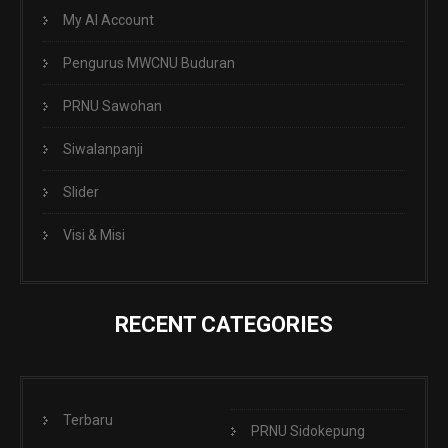
My AI Account
Pengurus MWCNU Buduran
PRNU Sawohan
Siwalanpanji
Slider
Visi & Misi
RECENT CATEGORIES
Terbaru
PRNU Sidokepung