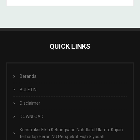
QUICK LINKS
Beranda
BULETIN
Disclaimer
DOWNLOAD
Konstruksi Fikih Kebangsaan Nahdlatul Ulama: Kajian
terhadap Peran NU Perspektif Fiqh Siyasah