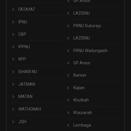
GP Ansor
FATAYAT
LAZISNU
IPNU
PRNU Sukorejo
CBP
LAZISNU
IPPNU
PRNU Wadungasih
KPP
GP Ansor
ISHARI NU
Banser
JATMAN
Kajian
MATAN
Khutbah
WATHONAH
Khazanah
JQH
Lembaga