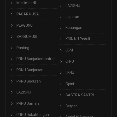
Muslimat NU
LAZISNU
PAGAR NUSA
Laporan
PERGUNU
Keuangan
SARBUMUSI
KOIN NU Peduli
Ranting
LBM
PRNU Banjarkemantren
LFNU
PRNU Banjarsari
LKNU
PRNU Buduran
Opini
LAZISNU
SASTRA SANTRI
PRNU Damarsi
Cerpen
PRNU Dukuhtengah
Serial Al Nawadir