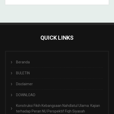
QUICK LINKS
Beranda
BULETIN
Disclaimer
DOWNLOAD
Konstruksi Fikih Kebangsaan Nahdlatul Ulama: Kajian
terhadap Peran NU Perspektif Fiqh Siyasah