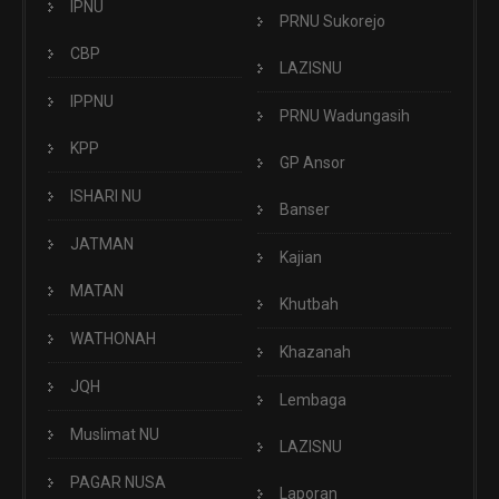
IPNU
PRNU Sukorejo
CBP
LAZISNU
IPPNU
PRNU Wadungasih
KPP
GP Ansor
ISHARI NU
Banser
JATMAN
Kajian
MATAN
Khutbah
WATHONAH
Khazanah
JQH
Lembaga
Muslimat NU
LAZISNU
PAGAR NUSA
Laporan