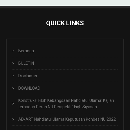
QUICK LINKS
Beranda
BULETIN
Disclaimer
DOWNLOAD
Konstruksi Fikih Kebangsaan Nahdlatul Ulama: Kajian
terhadap Peran NU Perspektif Fiqh Siyasah
AD/ART Nahdlatul Ulama Keputusan Konbes NU 2022