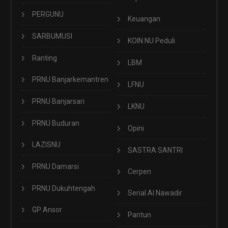
PERGUNU
Keuangan
SARBUMUSI
KOIN NU Peduli
Ranting
LBM
PRNU Banjarkemantren
LFNU
PRNU Banjarsari
LKNU
PRNU Buduran
Opini
LAZISNU
SASTRA SANTRI
PRNU Damarsi
Cerpen
PRNU Dukuhtengah
Serial Al Nawadir
GP Ansor
Pantun