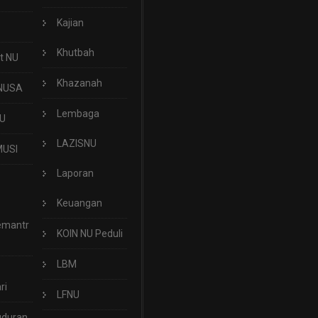
Kajian
Khutbah
t NU
Khazanah
NUSA
Lembaga
U
LAZISNU
USI
Laporan
Keuangan
emantr
KOIN NU Peduli
LBM
ri
LFNU
uduran