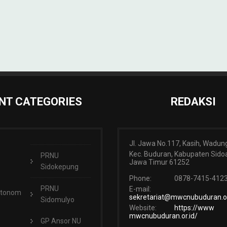
NT CATEGORIES
REDAKSI
Jl. Jawa No.117, Kasih, Wadun
Kec. Buduran, Kabupaten Sidoa
PRNU
Jawa Timur 61252
Sidokepung
Phone:
0878-7415-412
PRNU
E-mail:
Otonom
sekretariat@mwcnubuduran.or
Sidomulyo
Website:
https://www
mwcnubuduran.or.id/
GP Ansor NU