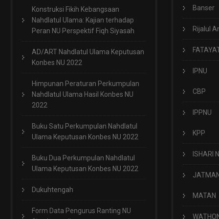
Banser
Konstruksi Fikih Kebangsaan
Nahdlatul Ulama: Kajian terhadap
Rijalul A
Peran NU Perspektif Fiqh Siyasah
FATAYA
AD/ART Nahdlatul Ulama Keputusan
Konbes NU 2022
IPNU
Himpunan Peraturan Perkumpulan
CBP
Nahdlatul Ulama Hasil Konbes NU
2022
IPPNU
Buku Satu Perkumpulan Nahdlatul
KPP
Ulama Keputusan Konbes NU 2022
ISHARI 
Buku Dua Perkumpulan Nahdlatul
Ulama Keputusan Konbes NU 2022
JATMA
Dukuhtengah
MATAN
Form Data Pengurus Ranting NU
WATHO