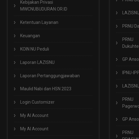
Kebijakan Privasi
MWCNUBUDURAN.OR.ID
LAZISN
Ketentuan Layanan
PRNU Da
Keuangan
PRNU
Dukuht
KOIN NU Peduli
GP Anso
Laporan LAZISNU
IPNU-IP
Laporan Pertanggungjawaban
LAZISN
Maulid Nabi dan HSN 2023
PRNU
Login Customizer
Pagerwo
My AI Account
GP Anso
My AI Account
PRNU