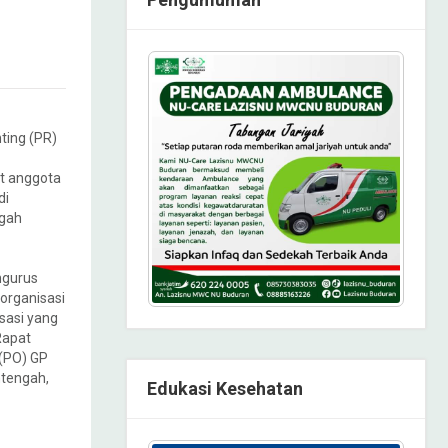
ting (PR)
t anggota
di
ngah
ngurus
organisasi
sasi yang
Rapat
 (PO) GP
htengah,
Edukasi Kesehatan