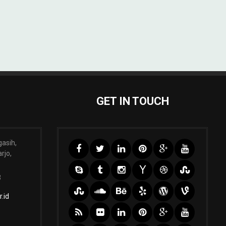
GET IN TOUCH
gasih,
rjo,
3
.id