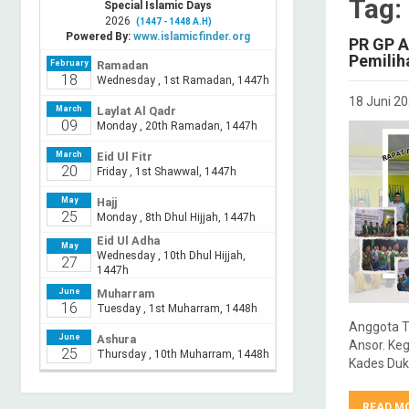
Tag:
PR GP A
Pemilih
18 Juni 2
Anggota T
Ansor. Keg
Kades Duk
READ M