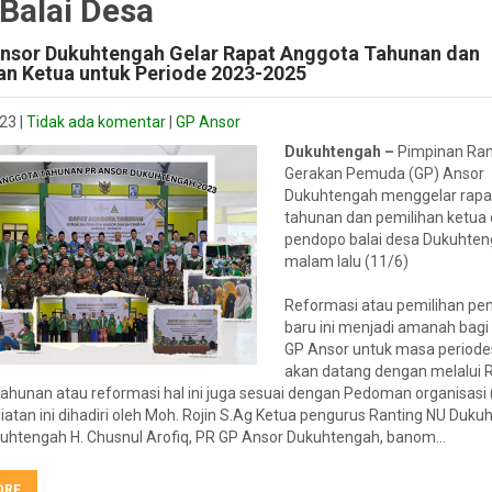
 Balai Desa
nsor Dukuhtengah Gelar Rapat Anggota Tahunan dan
an Ketua untuk Periode 2023-2025
023
|
Tidak ada komentar
|
GP Ansor
Dukuhtengah –
Pimpinan Ran
Gerakan Pemuda (GP) Ansor
Dukuhtengah menggelar rapa
tahunan dan pemilihan ketua 
pendopo balai desa Dukuhte
malam lalu (11/6)
Reformasi atau pemilihan pe
baru ini menjadi amanah bagi 
GP Ansor untuk masa periode
akan datang dengan melalui 
ahunan atau reformasi hal ini juga sesuai dengan Pedoman organisasi
iatan ini dihadiri oleh Moh. Rojin S.Ag Ketua pengurus Ranting NU Duku
uhtengah H. Chusnul Arofiq, PR GP Ansor Dukuhtengah, banom…
ORE