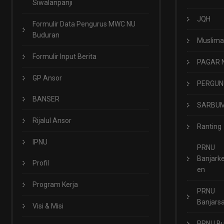
Siwalanpanji
JQH
Formulir Data Pengurus MWC NU
Buduran
Muslima
Formulir Input Berita
PAGAR 
GP Ansor
PERGUN
BANSER
SARBUM
Rijalul Ansor
Ranting
IPNU
PRNU
Banjark
Profil
en
Program Kerja
PRNU
Banjarsa
Visi & Misi
PRNU B