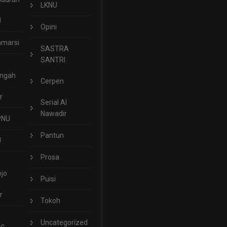
LKNU
U
Opini
marsi
SASTRA
SANTRI
engah
Cerpen
r
Serial Al
Nawadir
PNU
Pantun
U
Prosa
jo
Puisi
r
Tokoh
Uncategorized