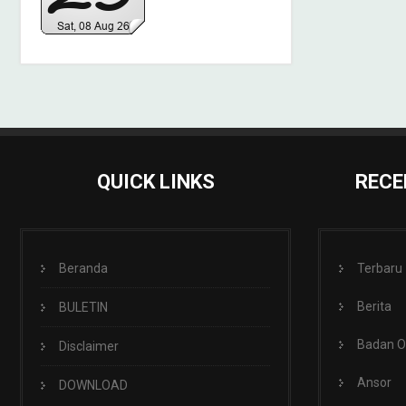
QUICK LINKS
RECE
Beranda
Terbaru
Berita
BULETIN
Badan 
Disclaimer
Ansor
DOWNLOAD