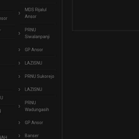
MDS Rijalul
Ansor
nsor
PRNU
T
Siwalanpanji
GP Ansor
LAZISNU
PRNU Sukorejo
LAZISNU
NU
PRNU
Wadungasih
N
GP Ansor
Banser
NAH