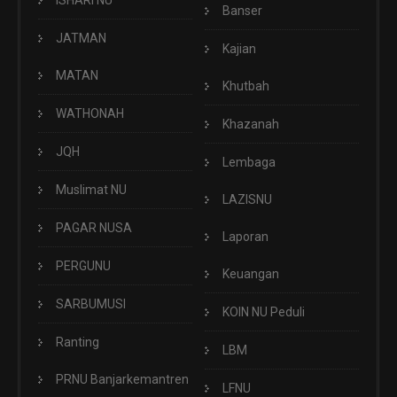
Banser
JATMAN
Kajian
MATAN
Khutbah
WATHONAH
Khazanah
JQH
Lembaga
Muslimat NU
LAZISNU
PAGAR NUSA
Laporan
PERGUNU
Keuangan
SARBUMUSI
KOIN NU Peduli
Ranting
LBM
PRNU Banjarkemantren
LFNU