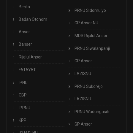
Berita
PRNU Sidomulyo
Badan Otonom
GP Ansor NU
Ansor
MDS Rijalul Ansor
Banser
PRNU Siwalanpanji
Rijalul Ansor
GP Ansor
FATAYAT
LAZISNU
IPNU
PRNU Sukorejo
CBP
LAZISNU
IPPNU
PRNU Wadungasih
KPP
GP Ansor
ISHARI NU