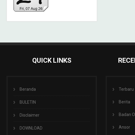
QUICK LINKS
RECE
Beranda
Terbaru
Berita
BULETIN
Badan 
Disclaimer
Ansor
DOWNLOAD