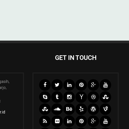
GET IN TOUCH
gasih,
rjo,
3
.id