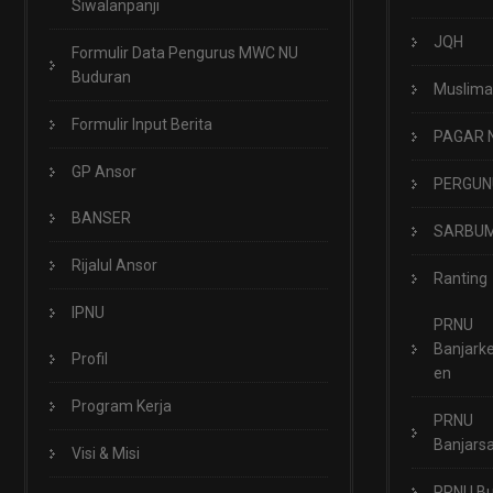
Siwalanpanji
JQH
Formulir Data Pengurus MWC NU
Buduran
Muslima
Formulir Input Berita
PAGAR 
GP Ansor
PERGUN
BANSER
SARBUM
Rijalul Ansor
Ranting
IPNU
PRNU
Banjark
Profil
en
Program Kerja
PRNU
Banjarsa
Visi & Misi
PRNU B