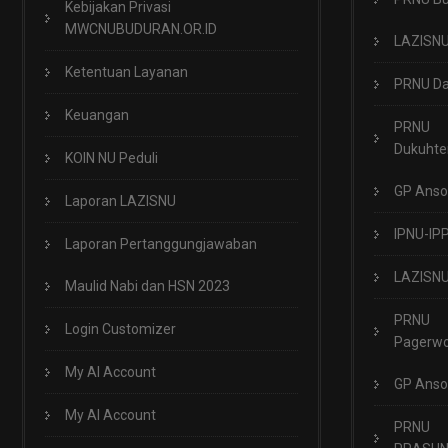
Kebijakan Privasi
MWCNUBUDURAN.OR.ID
LAZISN
Ketentuan Layanan
PRNU Da
Keuangan
PRNU
Dukuht
KOIN NU Peduli
GP Anso
Laporan LAZISNU
IPNU-IP
Laporan Pertanggungjawaban
LAZISN
Maulid Nabi dan HSN 2023
PRNU
Login Customizer
Pagerwo
My AI Account
GP Anso
My AI Account
PRNU