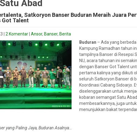
 Satu Abad
ertalenta, Satkoryon Banser Buduran Meraih Juara Pe
s Got Talent
23
|
2 Komentar
|
Ansor
,
Banser
,
Berita
Buduran
– Ada yang berbeda 
Kampung Ramadhan tahun ini
tampilnya Banser di Resepsi 
NU, acara tahunan ini semaki
dengan Banser Got Talent un
pertama kalinya yang diikuti o
seluruh Satkoryon Banser di
Koordinasi Cabang Sidoarjo. Ev
diselenggarakan untuk menja
kobaran semangat Satu Abad
membesarkannya, juga untuk
menunjukkan bakat terpend
er yang Paling Jaya, Buduran Asalnya…