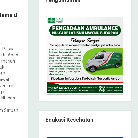
rtama di
di
. Pasca
Satu Abad
n meriah
tuk
leh
 bawah
ent ini
ga
 NU dan
am Satuan
Edukasi Kesehatan