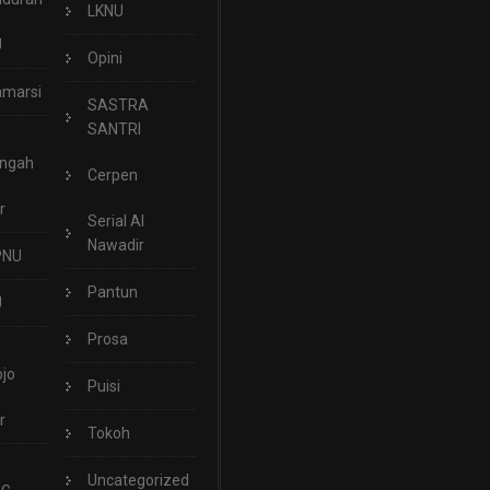
LKNU
U
Opini
marsi
SASTRA
SANTRI
engah
Cerpen
r
Serial Al
Nawadir
PNU
Pantun
U
Prosa
jo
Puisi
r
Tokoh
Uncategorized