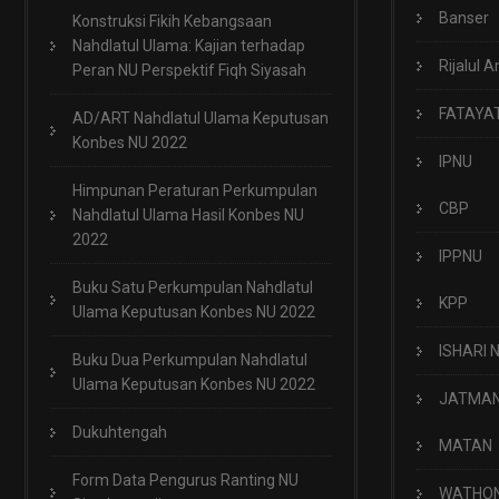
Banser
Konstruksi Fikih Kebangsaan
Nahdlatul Ulama: Kajian terhadap
Rijalul A
Peran NU Perspektif Fiqh Siyasah
FATAYA
AD/ART Nahdlatul Ulama Keputusan
Konbes NU 2022
IPNU
Himpunan Peraturan Perkumpulan
CBP
Nahdlatul Ulama Hasil Konbes NU
2022
IPPNU
Buku Satu Perkumpulan Nahdlatul
KPP
Ulama Keputusan Konbes NU 2022
ISHARI 
Buku Dua Perkumpulan Nahdlatul
Ulama Keputusan Konbes NU 2022
JATMA
Dukuhtengah
MATAN
Form Data Pengurus Ranting NU
WATHO