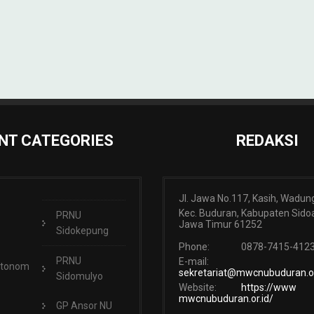
NT CATEGORIES
REDAKSI
Jl. Jawa No.117, Kasih, Wadun
Kec. Buduran, Kabupaten Sidoa
PRNU
Jawa Timur 61252
Sidokepung
Phone:
0878-7415-412
PRNU
E-mail:
Otonom
sekretariat@mwcnubuduran.or
Sidomulyo
Website:
https://www
mwcnubuduran.or.id/
GP Ansor NU