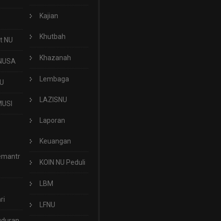
Kajian
Khutbah
t NU
Khazanah
NUSA
Lembaga
U
LAZISNU
USI
Laporan
Keuangan
emantr
KOIN NU Peduli
LBM
ri
LFNU
uduran