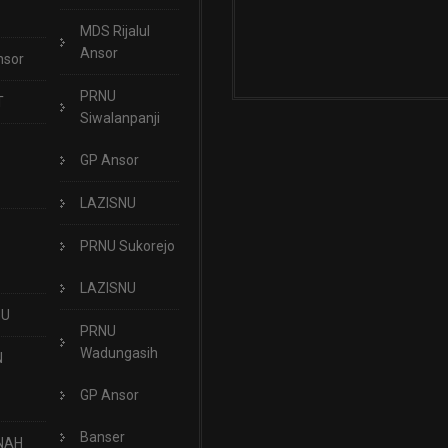
MDS Rijalul
Ansor
nsor
PRNU
T
Siwalanpanji
GP Ansor
LAZISNU
PRNU Sukorejo
LAZISNU
NU
PRNU
Wadungasih
N
GP Ansor
Banser
NAH