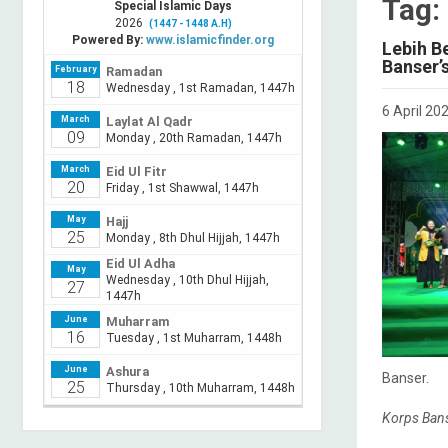
Tag:
Lebih B
Banser’
6 April 20
Banser.
Korps Bans