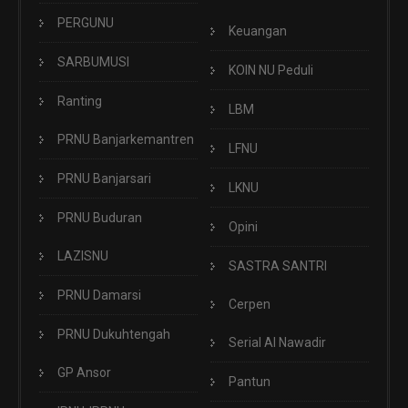
PERGUNU
Keuangan
SARBUMUSI
KOIN NU Peduli
Ranting
LBM
PRNU Banjarkemantren
LFNU
PRNU Banjarsari
LKNU
PRNU Buduran
Opini
LAZISNU
SASTRA SANTRI
PRNU Damarsi
Cerpen
PRNU Dukuhtengah
Serial Al Nawadir
GP Ansor
Pantun