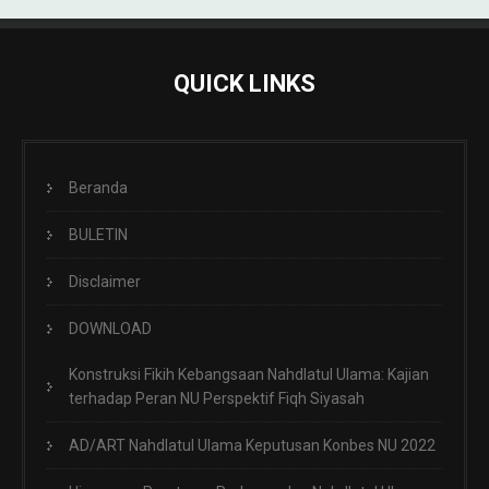
QUICK LINKS
Beranda
BULETIN
Disclaimer
DOWNLOAD
Konstruksi Fikih Kebangsaan Nahdlatul Ulama: Kajian
terhadap Peran NU Perspektif Fiqh Siyasah
AD/ART Nahdlatul Ulama Keputusan Konbes NU 2022