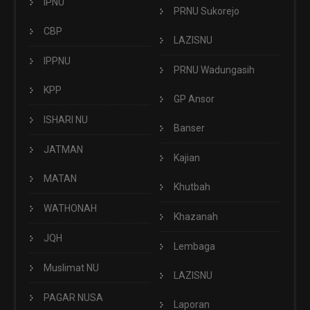
IPNU
PRNU Sukorejo
CBP
LAZISNU
IPPNU
PRNU Wadungasih
KPP
GP Ansor
ISHARI NU
Banser
JATMAN
Kajian
MATAN
Khutbah
WATHONAH
Khazanah
JQH
Lembaga
Muslimat NU
LAZISNU
PAGAR NUSA
Laporan