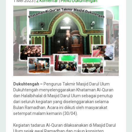
1 Mei 2023
|
2 Komentar
|
PRNU Dukuhtengah
Dukuhtengah –
Pengurus Takmir Masjid Darul Ulum
Dukuhtengah menyelenggarakan Khataman Al-Quran
dan Halalbihalal di Masjid Darul Ulum sebagai penutup
dari seluruh kegiatan yang diselenggarakan selama
Bulan Ramadhan. Acara ini diikuti oleh masyarakat
setempat malam kemarin (30/04).
Kegiatan tadarus Al-Quran dilaksanakan di Masjid Darul
Ulum sejak awal Ramadhan dan cukup konsisten