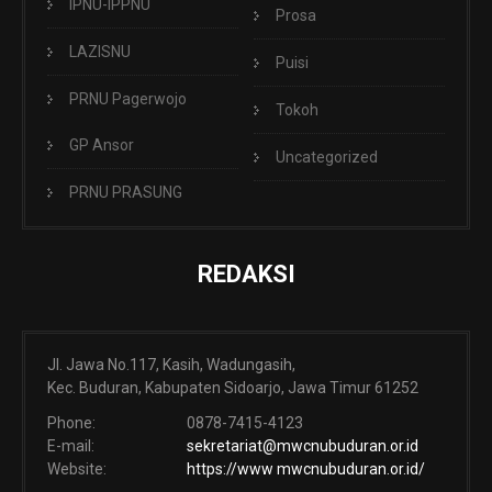
IPNU-IPPNU
Prosa
LAZISNU
Puisi
PRNU Pagerwojo
Tokoh
GP Ansor
Uncategorized
PRNU PRASUNG
REDAKSI
Jl. Jawa No.117, Kasih, Wadungasih,
Kec. Buduran, Kabupaten Sidoarjo, Jawa Timur 61252
Phone:
0878-7415-4123
E-mail:
sekretariat@mwcnubuduran.or.id
Website:
https://www mwcnubuduran.or.id/