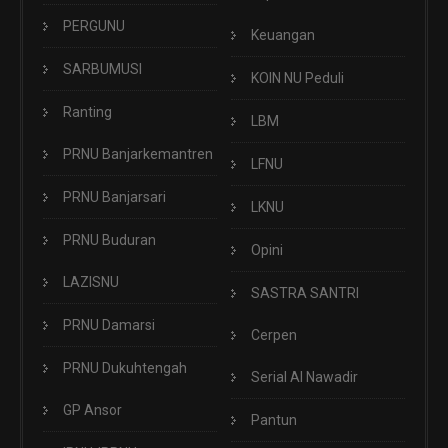
PERGUNU
Keuangan
SARBUMUSI
KOIN NU Peduli
Ranting
LBM
PRNU Banjarkemantren
LFNU
PRNU Banjarsari
LKNU
PRNU Buduran
Opini
LAZISNU
SASTRA SANTRI
PRNU Damarsi
Cerpen
PRNU Dukuhtengah
Serial Al Nawadir
GP Ansor
Pantun