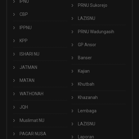
IPNU
PRNU Sukorejo
CBP
LAZISNU
IPPNU
PRNU Wadungasih
KPP
GP Ansor
ISHARI NU
Banser
JATMAN
Kajian
MATAN
Khutbah
WATHONAH
Khazanah
JQH
Lembaga
Muslimat NU
LAZISNU
PAGAR NUSA
Laporan