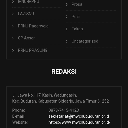
IPNU-IPPNU
Prosa
LAZISNU
Puisi
PRNU Pagerwojo
Tokoh
GP Ansor
Uncategorized
PRNU PRASUNG
REDAKSI
Jl. Jawa No.117, Kasih, Wadungasih,
Kec. Buduran, Kabupaten Sidoarjo, Jawa Timur 61252
Phone:
0878-7415-4123
E-mail:
sekretariat@mwcnubuduran.or.id
Website:
https://www mwcnubuduran.or.id/