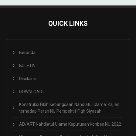
QUICK LINKS
Beranda
BULETIN
Disclaimer
DOWNLOAD
Konstruksi Fikih Kebangsaan Nahdlatul Ulama: Kajian
terhadap Peran NU Perspektif Fiqh Siyasah
AD/ART Nahdlatul Ulama Keputusan Konbes NU 2022