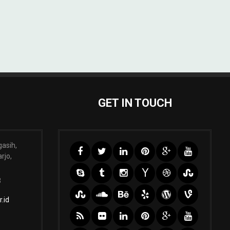
GET IN TOUCH
gasih,
rjo,
3
.id