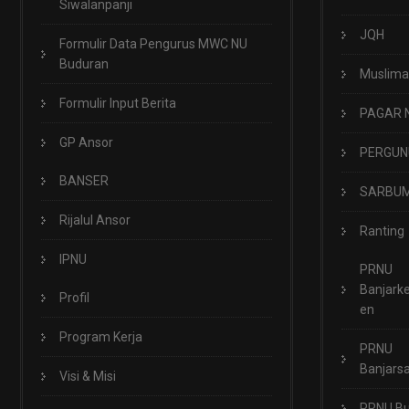
Siwalanpanji
JQH
Formulir Data Pengurus MWC NU
Buduran
Muslima
Formulir Input Berita
PAGAR 
GP Ansor
PERGUN
BANSER
SARBUM
Rijalul Ansor
Ranting
IPNU
PRNU
Banjark
Profil
en
Program Kerja
PRNU
Banjarsa
Visi & Misi
PRNU B