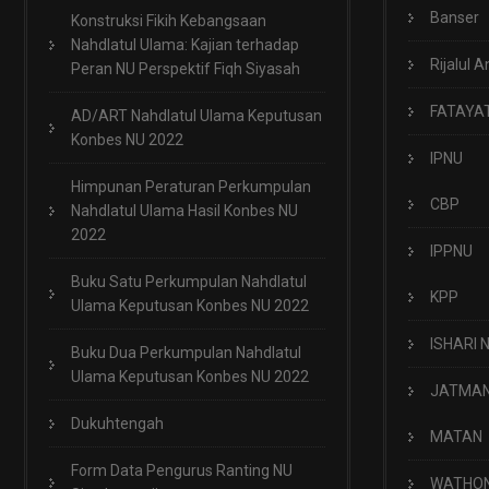
Banser
Konstruksi Fikih Kebangsaan
Nahdlatul Ulama: Kajian terhadap
Rijalul A
Peran NU Perspektif Fiqh Siyasah
FATAYA
AD/ART Nahdlatul Ulama Keputusan
Konbes NU 2022
IPNU
Himpunan Peraturan Perkumpulan
CBP
Nahdlatul Ulama Hasil Konbes NU
2022
IPPNU
Buku Satu Perkumpulan Nahdlatul
KPP
Ulama Keputusan Konbes NU 2022
ISHARI 
Buku Dua Perkumpulan Nahdlatul
Ulama Keputusan Konbes NU 2022
JATMA
Dukuhtengah
MATAN
Form Data Pengurus Ranting NU
WATHO