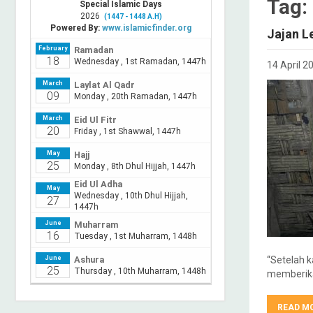
Tag:
Jajan L
14 April 2
“Setelah 
memberika
READ M