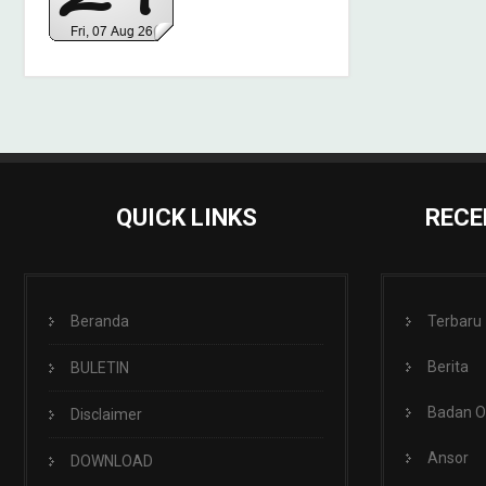
QUICK LINKS
RECE
Beranda
Terbaru
Berita
BULETIN
Badan 
Disclaimer
Ansor
DOWNLOAD