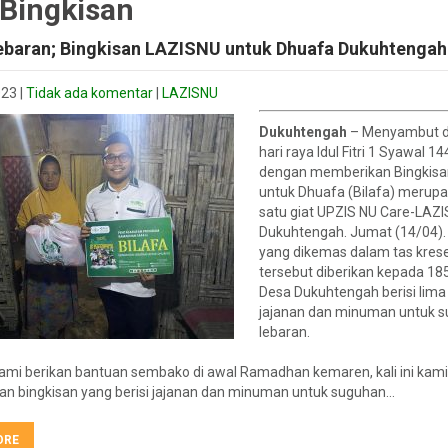
 Bingkisan
ebaran; Bingkisan LAZISNU untuk Dhuafa Dukuhtengah
023
|
Tidak ada komentar
|
LAZISNU
Dukuhtengah
– Menyambut d
hari raya Idul Fitri 1 Syawal 1
dengan memberikan Bingkisa
untuk Dhuafa (Bilafa) merupa
satu giat UPZIS NU Care-LAZ
Dukuhtengah. Jumat (14/04).
yang dikemas dalam tas kres
tersebut diberikan kepada 18
Desa Dukuhtengah berisi li
jajanan dan minuman untuk 
lebaran.
kami berikan bantuan sembako di awal Ramadhan kemaren, kali ini kami
n bingkisan yang berisi jajanan dan minuman untuk suguhan…
ORE