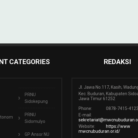
NT CATEGORIES
REDAKSI
Jl. Jawa No.117, Kasih, Wadun
Kec. Buduran, Kabupaten Sidoa
PRNU
Jawa Timur 61252
Sidokepung
Phone:
0878-7415-412
PRNU
E-mail:
Otonom
sekretariat@mwcnubuduran.or
Sidomulyo
Website:
https://www
mwcnubuduran.or.id/
GP Ansor NU