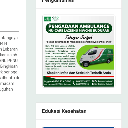
atangnya
444 H
n Lebaran
kan salah
ISNU PRNU
 Bingkisan
ek berlogo
5 dhuafa di
ma macam
suguhan
Edukasi Kesehatan