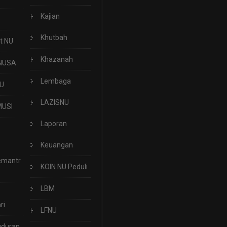
Kajian
Khutbah
t NU
Khazanah
NUSA
Lembaga
U
LAZISNU
USI
Laporan
Keuangan
emantr
KOIN NU Peduli
LBM
ri
LFNU
uduran