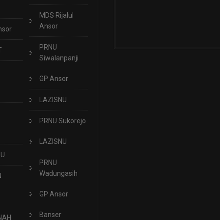
MDS Rijalul
Ansor
nsor
PRNU
T
Siwalanpanji
GP Ansor
LAZISNU
PRNU Sukorejo
LAZISNU
NU
PRNU
Wadungasih
N
GP Ansor
Banser
NAH