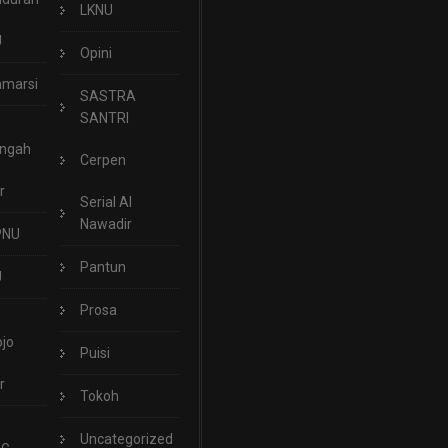
LKNU
U
Opini
marsi
SASTRA
SANTRI
engah
Cerpen
r
Serial Al
Nawadir
PNU
Pantun
U
Prosa
jo
Puisi
r
Tokoh
Uncategorized