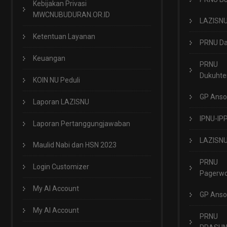
Kebijakan Privasi
MWCNUBUDURAN.OR.ID
LAZISN
Ketentuan Layanan
PRNU Da
Keuangan
PRNU
Dukuht
KOIN NU Peduli
GP Anso
Laporan LAZISNU
IPNU-IP
Laporan Pertanggungjawaban
LAZISN
Maulid Nabi dan HSN 2023
PRNU
Login Customizer
Pagerwo
My AI Account
GP Anso
My AI Account
PRNU