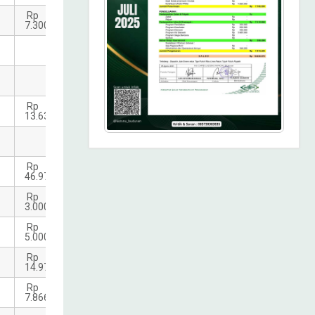
Rp
Rp
7.300.000
76.211.000
Rp
56.161.000
Rp
85.483.000
Rp
Rp
13.632.000
233.352.500
Rp
156.680.000
Rp
Rp
46.974.500
338.044.500
Rp
Rp
3.000.000
64.886.000
Rp
Rp
5.000.000
171.387.000
Rp
Rp
14.974.000
130.874.700
Rp
Rp
7.866.500
15.406.500