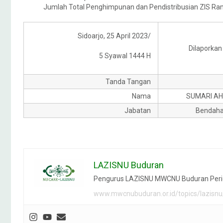
Jumlah Total Penghimpunan dan Pendistribusian ZIS 
Sidoarjo, 25 April 2023/
Dilaporkan
5 Syawal 1444 H
Tanda Tangan
Nama
SUMARI A
Jabatan
Bendaha
LAZISNU Buduran
Pengurus LAZISNU MWCNU Buduran Peri
www.mwcnubuduran.or.id/topics/lazisnu