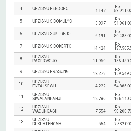
Rp
4
UPZISNU PENDOPO
4.147
53.911.0
Rp
5
UPZISNU SIDOMULYO
3.997
51.961.0
Rp
6
UPZISNU SUKOREJO
6.191
80.483.0
Rp
7
UPZISNU SIDOKERTO
14.424
187.505.
UPZISNU
Rp
8
PAGERWOJO
11.960
155.480.
Rp
9
UPZISNU PRASUNG
12.273
159.549.
UPZISNU
Rp
10
ENTALSEWU
4.222
54.886.0
UPZISNU
Rp
11
SIWALANPANJI
12.780
166.140.
UPZISNU
Rp
12
WADUNGASIH
7.554
98.200.7
UPZISNU
R
13
DUKUHTENGAH
564
7.332.00