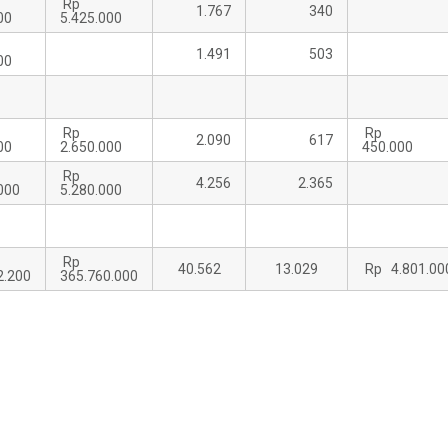
Rp
1.767
340
00
5.425.000
1.491
503
00
Rp
Rp
2.090
617
00
2.650.000
450.000
Rp
4.256
2.365
000
5.280.000
Rp
40.562
13.029
Rp 4.801.00
2.200
365.760.000