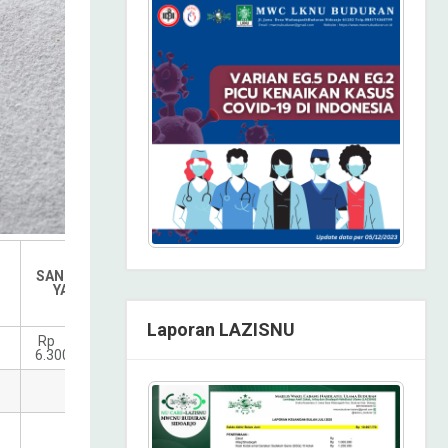
Total
Penghimpunan
SANTUNAN
YATIM
Per UPZIS
DESA
Laporan LAZISNU
p
Rp
Rp
6.300.000
140.701.000
Rp
260.524.000
Rp
13.130.000