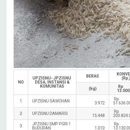
KONVE
BERAS
UPZISNU- JPZISNU
(Rp.
NO
DESA, INSTANSI &
KOMUNITAS
R
(kg)
13.000
Rp
1
UPZISNU SAWOHAN
3.972
51.636.0
Rp
2
UPZISNU DAMARSI
15.448
200.824.
JPZISNU SMP PGRI 1
Rp
3
BUDURAN
1.010
13.130.0