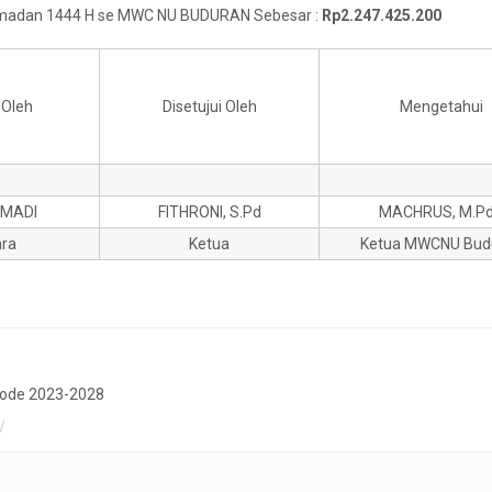
Ramadan 1444 H se MWC NU BUDURAN Sebesar :
Rp2.247.425.200
 Oleh
Disetujui Oleh
Mengetahui
HMADI
FITHRONI, S.Pd
MACHRUS, M.Pd.
ra
Ketua
Ketua MWCNU Bud
ode 2023-2028
/