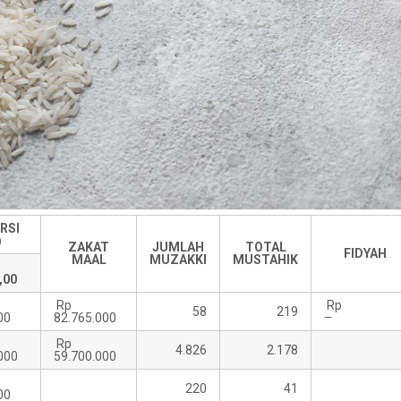
RSI
)
ZAKAT
JUMLAH
TOTAL
FIDYAH
MAAL
MUZAKKI
MUSTAHIK
p
,00
Rp
R
58
219
00
82.765.000
–
Rp
4.826
2.178
000
59.700.000
220
41
00