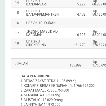
UPZISNU
Rp
14
BANJARSARI
5.299
68.887.0
UPZISNU
Rp
15
BANJARKEMANTREN
4.472
58.136.0
16
UPZISNU BUDURAN
JPZISNU MASJID AL-
Rp
17
KAROMAH
6.308
82.004.0
UPZISNU
Rp
18
SIDOKEPUNG
21.279
276.627.
Rp
JUMLAH
135.899
1.766.69
DATA PENDUKUNG
1. BERAS ZAKAT FITRAH : 135.899 Kg
2. KONVERSI BERAS KE RUPIAH : Rp1.766.692.200
3. ZAKAT MAAL : Rp365.760.000
4. MUZAKKI : 40.562 Orang
5. MUSTAHIQ : 13.029 Orang
6. LAINNYA Rp114.973.000