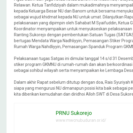
Relawan. Ketua Tanfidziyah dalam mukadimahnya menyampai
kepada Keluarga Besar NU dan Banom untuk bersama menyu
sebagai wujud khidmat kepada NU untuk umat. Dilanjutkan Rapa
pelaksanaan yang dipimpin oleh Sahabat M Syaifuddin, Ketua 
Koordinator menyampaikan untuk menyukseskan pelaksanaan
Ranting Sukorejo dengan pembentukan Satuan Tugas (SATGA
bertugas Mendata Warga Nadhliyyin, Pemasangan Stiker Pro
Rumah Warga Nahdliyyin, Pemasangan Spanduk Program GKMN
Pelaksanaan tugas Satgas ini dimulai tanggal 14 s/d 31 Des
stiker program GKMNU di rumah-rumah dan akan berkoordinas
sebagai sohibul wilayah serta menyampaikan ke Lembaga Desa,
Dalam akhir Rapat sebelum ditutup dengan doa, Rais Syuriya
siapa yang mengurusi NU dimanapun posisi kita baik sebagai
kita diberikan kemudahan dan diridhoi Alloh SWT di Desa Sukore
PRNU Sukorejo
www.mwcnubuduran.or.id/