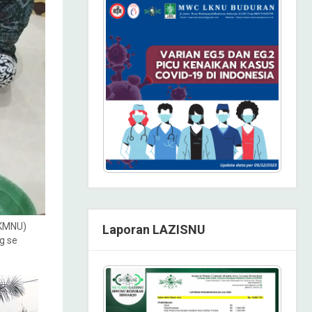
GKMNU)
Laporan LAZISNU
g se