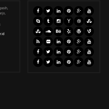
gasih,
rjo,
3
.id