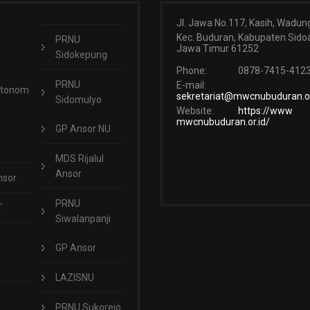
Jl. Jawa No.117, Kasih, Wadun
Kec. Buduran, Kabupaten Sidoa
PRNU
Jawa Timur 61252
Sidokepung
Phone:
0878-7415-412
PRNU
E-mail:
Otonom
sekretariat@mwcnubuduran.or
Sidomulyo
Website:
https://www
mwcnubuduran.or.id/
GP Ansor NU
MDS Rijalul
Ansor
nsor
PRNU
T
Siwalanpanji
GP Ansor
LAZISNU
PRNU Sukorejo