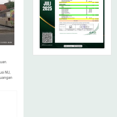
huan.
si NU,
juangan