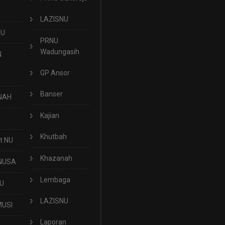
LAZISNU
NU
PRNU
Wadungasih
N
GP Ansor
Banser
NAH
Kajian
Khutbah
t NU
Khazanah
NUSA
Lembaga
U
LAZISNU
USI
Laporan