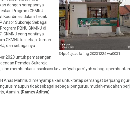
kan dengan harapannya
kseskan Program GKMNU
t Koordinasi dalam teknik
GP Ansor Sukorejo Sebagai
 Program PBNU GKMNU di
S) GKMNU yang nantinya
gram GKMNU ke setiap Rumah
U, dan sebagainya.
34ps6sjeadfx img 20231225 wa0031
ember 2023 untuk pemasangan
i dengan Pemdes Sukorejo
 dan memberikan sosialisasi ke Jam’iyah-jam’iyah sebagai pemberita
h KH Anas Mahmudi menyampaikan untuk tetap semangat berjuang nguru
 pengurus maupun tidak sebagai sebagai pengurus, mudah-mudahan per
jo, Aamiin.
(Ramzy Aditya)