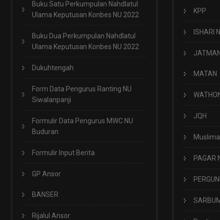
Buku Satu Perkumpulan Nahdlatul
KPP
Ulama Keputusan Konbes NU 2022
ISHARI 
Buku Dua Perkumpulan Nahdlatul
Ulama Keputusan Konbes NU 2022
JATMA
Dukuhtengah
MATAN
Form Data Pengurus Ranting NU
WATHO
Siwalanpanji
JQH
Formulir Data Pengurus MWC NU
Buduran
Muslima
Formulir Input Berita
PAGAR 
GP Ansor
PERGUN
BANSER
SARBUM
Rijalul Ansor