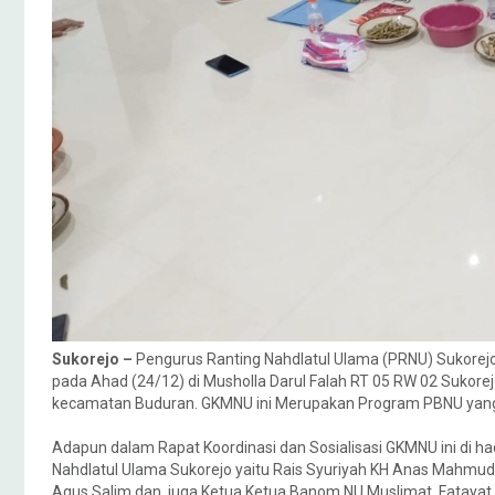
Sukorejo –
Pengurus Ranting Nahdlatul Ulama (PRNU) Sukorejo
pada Ahad (24/12) di Musholla Darul Falah RT 05 RW 02 Sukorej
kecamatan Buduran. GKMNU ini Merupakan Program PBNU yang
Adapun dalam Rapat Koordinasi dan Sosialisasi GKMNU ini di ha
Nahdlatul Ulama Sukorejo yaitu Rais Syuriyah KH Anas Mahmudi
Agus Salim dan juga Ketua Ketua Banom NU Muslimat, Fatayat,