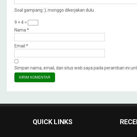
Soal gampang :), monggo dikerjakan dulu
9 + 4 =
Nama
*
Email
*
Simpan nama, email, dan situs web saya pada peramban ini unt
QUICK LINKS
RECE