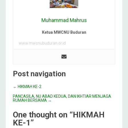
Muhammad Mahrus
Ketua MWCNU Buduran
www.mwcnubuduran.or.id
Post navigation
←
HIKMAH KE-2
PANCASILA, NU ABAD KEDUA, DAN IKHTIAR MENJAGA
RUMAH BERSAMA
→
One thought on “
HIKMAH
KE-1
”