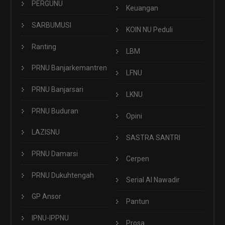
PERGUNU
Keuangan
SARBUMUSI
KOIN NU Peduli
Ranting
LBM
PRNU Banjarkemantren
LFNU
PRNU Banjarsari
LKNU
PRNU Buduran
Opini
LAZISNU
SASTRA SANTRI
PRNU Damarsi
Cerpen
PRNU Dukuhtengah
Serial Al Nawadir
GP Ansor
Pantun
IPNU-IPPNU
Prosa