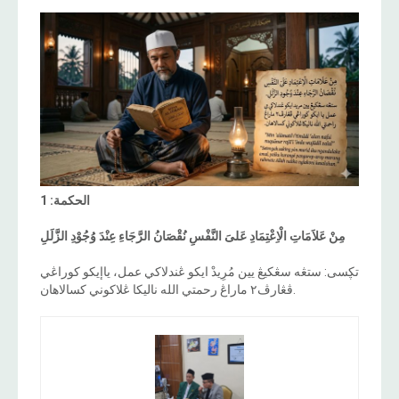
الحكمة: 1
مِنْ عَلاَمَاتِ الْاِعْتِمَادِ عَلىَ النَّفْسِ نُقْصَانُ الرَّجَاءِ عِنْدَ وُجُوْدِ الزَّلَلِ
تڮسى: ستڠه سڠكيڠ يين مُرِيدْ ايكو ڠندلاكي عمل، ياإيكو كوراڠي
ڤڠارڤ٢ ماراڠ رحمتي الله ناليكا ڠلاكوني كسالاهان.