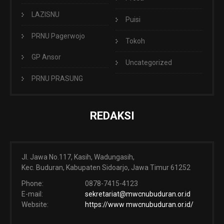
LAZISNU
Puisi
PRNU Pagerwojo
Tokoh
GP Ansor
Uncategorized
PRNU PRASUNG
REDAKSI
Jl. Jawa No.117, Kasih, Wadungasih,
Kec. Buduran, Kabupaten Sidoarjo, Jawa Timur 61252
Phone:
0878-7415-4123
E-mail:
sekretariat@mwcnubuduran.or.id
Website:
https://www mwcnubuduran.or.id/