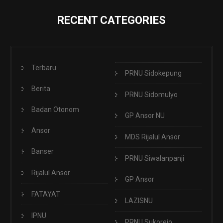
RECENT CATEGORIES
Terbaru
PRNU Sidokepung
Berita
PRNU Sidomulyo
Badan Otonom
GP Ansor NU
Ansor
MDS Rijalul Ansor
Banser
PRNU Siwalanpanji
Rijalul Ansor
GP Ansor
FATAYAT
LAZISNU
IPNU
PRNU Sukorejo