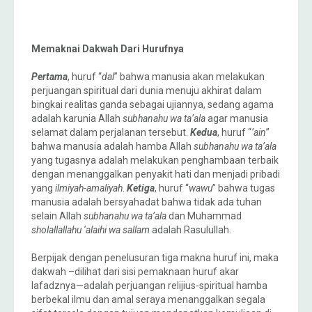
Memaknai Dakwah Dari Hurufnya
Pertama
, huruf “
dal
” bahwa manusia akan melakukan
perjuangan spiritual dari dunia menuju akhirat dalam
bingkai realitas ganda sebagai ujiannya, sedang agama
adalah karunia Allah
subhanahu wa ta’ala
agar manusia
selamat dalam perjalanan tersebut.
Kedua
, huruf “
’ain
”
bahwa manusia adalah hamba Allah
subhanahu wa ta’ala
yang tugasnya adalah melakukan penghambaan terbaik
dengan menanggalkan penyakit hati dan menjadi pribadi
yang
ilmiyah-amaliyah
.
Ketiga
, huruf “
wawu
” bahwa tugas
manusia adalah bersyahadat bahwa tidak ada tuhan
selain Allah
subhanahu wa ta’ala
dan Muhammad
sholallallahu ‘alaihi wa sallam
adalah Rasulullah.
Berpijak dengan penelusuran tiga makna huruf ini, maka
dakwah –dilihat dari sisi pemaknaan huruf akar
lafadznya—adalah perjuangan relijius-spiritual hamba
berbekal ilmu dan amal seraya menanggalkan segala