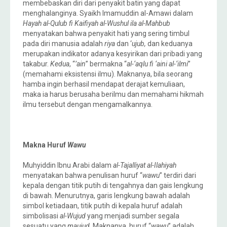
membebaskan diri dari penyakit batin yang dapat
menghalanginya. Syaikh Imamuddin al-Amawi dalam
Hayah al-Qulub fi Kaifiyah al-Wushul ila al-Mahbub
menyatakan bahwa penyakit hati yang sering timbul
pada diri manusia adalah
riya
dan ‘
ujub,
dan keduanya
merupakan indikator adanya kesyirikan dari pribadi yang
takabur.
Kedua
, “
’ain
” bermakna “
al-‘aqlu fi ‘aini al-‘ilmi
”
(memahami eksistensi ilmu). Maknanya, bila seorang
hamba ingin berhasil mendapat derajat kemuliaan,
maka ia harus berusaha berilmu dan memahami hikmah
ilmu tersebut dengan mengamalkannya.
Makna Huruf
Wawu
Muhyiddin Ibnu Arabi dalam
al-Tajalliyat al-Ilahiyah
menyatakan bahwa penulisan huruf “
wawu
” terdiri dari
kepala dengan titik putih di tengahnya dan gais lengkung
di bawah. Menurutnya, garis lengkung bawah adalah
simbol ketiadaan, titik putih di kepala huruf adalah
simbolisasi
al-Wujud
yang menjadi sumber segala
sesuatu yang
maujud
. Maknanya, huruf “
wawu
” adalah