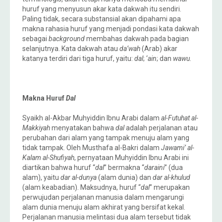
huruf yang menyusun akar kata dakwah itu sendiri.
Paling tidak, secara substansial akan dipahami apa
makna rahasia huruf yang menjadi pondasi kata dakwah
sebagai
background
membahas dakwah pada bagian
selanjutnya. Kata dakwah atau
da’wah
(Arab) akar
katanya terdiri dari tiga huruf, yaitu:
dal
; ‘
ain
; dan
wawu
.
Makna Huruf
Dal
Syaikh al-Akbar Muhyiddin Ibnu Arabi dalam
al-Futuhat al-
Makkiyah
menyatakan bahwa
dal
adalah perjalanan atau
perubahan dari alam yang tampak menuju alam yang
tidak tampak. Oleh Musthafa al-Bakri dalam
Jawami’ al-
Kalam al-Shufiyah
, pernyataan Muhyiddin Ibnu Arabi ini
diartikan bahwa huruf “
dal
” bermakna “
daraini
” (dua
alam), yaitu
dar al-dunya
(alam dunia) dan
dar al-khulud
(alam keabadian). Maksudnya, huruf “
dal
” merupakan
perwujudan perjalanan manusia dalam mengarungi
alam dunia menuju alam akhirat yang bersifat kekal.
Perjalanan manusia melintasi dua alam tersebut tidak