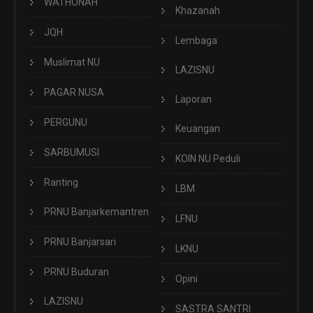
WATHONAH
Khazanah
JQH
Lembaga
Muslimat NU
LAZISNU
PAGAR NUSA
Laporan
PERGUNU
Keuangan
SARBUMUSI
KOIN NU Peduli
Ranting
LBM
PRNU Banjarkemantren
LFNU
PRNU Banjarsari
LKNU
PRNU Buduran
Opini
LAZISNU
SASTRA SANTRI