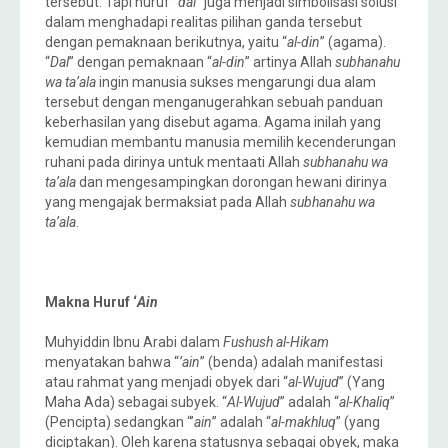
tersebut. Tapi huruf “
dal
” juga menjadi simbolisasi solusi
dalam menghadapi realitas pilihan ganda tersebut
dengan pemaknaan berikutnya, yaitu “
al-din
” (agama).
“
Dal
” dengan pemaknaan “
al-din
” artinya Allah
subhanahu
wa ta’ala
ingin manusia sukses mengarungi dua alam
tersebut dengan menganugerahkan sebuah panduan
keberhasilan yang disebut agama. Agama inilah yang
kemudian membantu manusia memilih kecenderungan
ruhani pada dirinya untuk mentaati Allah
subhanahu wa
ta’ala
dan mengesampingkan dorongan hewani dirinya
yang mengajak bermaksiat pada Allah
subhanahu wa
ta’ala
.
Makna Huruf ‘
Ain
Muhyiddin Ibnu Arabi dalam
Fushush al-Hikam
menyatakan bahwa “
’ain
” (benda) adalah manifestasi
atau rahmat yang menjadi obyek dari “
al-Wujud
” (Yang
Maha Ada) sebagai subyek. “
Al-Wujud
” adalah “
al-Khaliq
”
(Pencipta) sedangkan “’
ain
” adalah “
al-makhluq
” (yang
diciptakan). Oleh karena statusnya sebagai obyek, maka