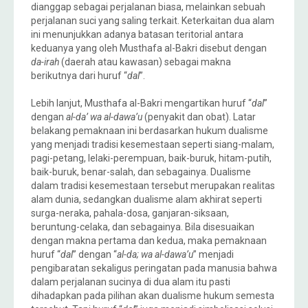
dianggap sebagai perjalanan biasa, melainkan sebuah
perjalanan suci yang saling terkait. Keterkaitan dua alam
ini menunjukkan adanya batasan teritorial antara
keduanya yang oleh Musthafa al-Bakri disebut dengan
da-irah
(daerah atau kawasan) sebagai makna
berikutnya dari huruf “
dal
”.
Lebih lanjut, Musthafa al-Bakri mengartikan huruf “
dal
”
dengan
al-da’ wa al-dawa’u
(penyakit dan obat). Latar
belakang pemaknaan ini berdasarkan hukum dualisme
yang menjadi tradisi kesemestaan seperti siang-malam,
pagi-petang, lelaki-perempuan, baik-buruk, hitam-putih,
baik-buruk, benar-salah, dan sebagainya. Dualisme
dalam tradisi kesemestaan tersebut merupakan realitas
alam dunia, sedangkan dualisme alam akhirat seperti
surga-neraka, pahala-dosa, ganjaran-siksaan,
beruntung-celaka, dan sebagainya. Bila disesuaikan
dengan makna pertama dan kedua, maka pemaknaan
huruf “
dal
” dengan “
al-da; wa al-dawa’u
” menjadi
pengibaratan sekaligus peringatan pada manusia bahwa
dalam perjalanan sucinya di dua alam itu pasti
dihadapkan pada pilihan akan dualisme hukum semesta