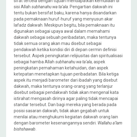
sifat tercela dengan tujuan mendapatkan kemuliaan di
sisi Allah
subhanahu wa ta’ala
. Pengartian dakwah ini
tentu bukan bersifat baku, karena hanya disandarkan
pada pemaknaan huruf-huruf yang menyusun akar
lafadz dakwah. Meskipun begitu, bila pemaknaan itu
digunakan sebagai upaya awal dalam memahami
dakwah sebagai sebuah peribadatan, maka tentunya
tidak semua orang akan mau disebut sebagai
pendakwah ketika kondisi diri di depan cermin definisi
tersebut. Aspek peningkatan relijiusitas dan spiritualisasi
sebagai hamba Allah
subhanahu wa ta’ala
, aspek
peningkatan pemahaman ketahuidan, dan aspek
ketepatan menetapkan tujuan peribadatan. Bila ketiga
aspek itu menjadi barometer dari ibadah yang disebut
dakwah, maka tentunya orang-orang yang terlanjur
disebut sebagai pendakwah tidak akan mengenal kata
istirahat mengasah dirinya agar paling tidak mencapai
standar tersebut. Dan bagi mereka yang berada pada
posisi sasaran dakwah, tidak akan gegabah untuk
menilai atau menghukumi kegiatan dakwah orang lain
dengan barometer kesenangannya sendiri.
Wallahu a’lam
bishshawab
.