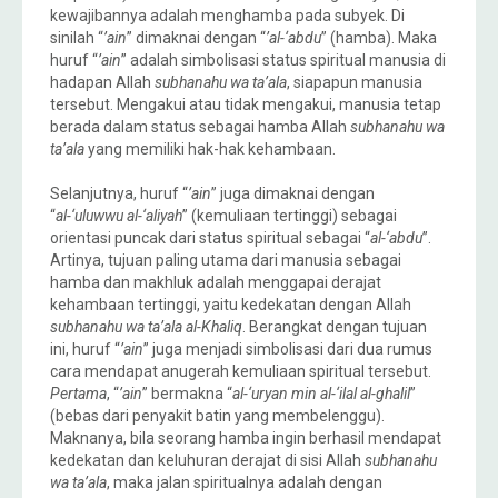
kewajibannya adalah menghamba pada subyek. Di
sinilah “
’ain
” dimaknai dengan “
’al-‘abdu
” (hamba). Maka
huruf “
’ain
” adalah simbolisasi status spiritual manusia di
hadapan Allah
subhanahu wa ta’ala
, siapapun manusia
tersebut. Mengakui atau tidak mengakui, manusia tetap
berada dalam status sebagai hamba Allah
subhanahu wa
ta’ala
yang memiliki hak-hak kehambaan.
Selanjutnya, huruf “
’ain
” juga dimaknai dengan
“
al-‘uluwwu al-‘aliyah
” (kemuliaan tertinggi) sebagai
orientasi puncak dari status spiritual sebagai “
al-‘abdu
”.
Artinya, tujuan paling utama dari manusia sebagai
hamba dan makhluk adalah menggapai derajat
kehambaan tertinggi, yaitu kedekatan dengan Allah
subhanahu wa ta’ala
al-Khaliq
. Berangkat dengan tujuan
ini, huruf “
’ain
” juga menjadi simbolisasi dari dua rumus
cara mendapat anugerah kemuliaan spiritual tersebut.
Pertama
, “
’ain
” bermakna “
al-‘uryan min al-‘ilal al-ghalil
”
(bebas dari penyakit batin yang membelenggu).
Maknanya, bila seorang hamba ingin berhasil mendapat
kedekatan dan keluhuran derajat di sisi Allah
subhanahu
wa ta’ala
, maka jalan spiritualnya adalah dengan