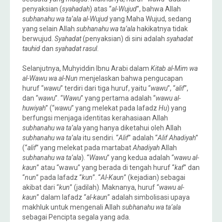
penyaksian (
syahadah
) atas “
al-Wujud
”, bahwa Allah
subhanahu wa ta’ala
al-Wujud
yang Maha Wujud, sedang
yang selain Allah
subhanahu wa ta’ala
hakikatnya tidak
berwujud.
Syahadat
(penyaksian) di sini adalah
syahadat
tauhid
dan
syahadat rasul
.
Selanjutnya, Muhyiddin Ibnu Arabi dalam
Kitab al-Mim wa
al-Wawu wa al-Nun
menjelaskan bahwa pengucapan
huruf “
wawu
” terdiri dari tiga huruf, yaitu “
wawu
”, “
alif
”,
dan “
wawu
”. “
Wawu
” yang pertama adalah “
wawu al-
huwiyah
” (“
wawu
” yang melekat pada lafadz
Hu
) yang
berfungsi menjaga identitas kerahasiaan Allah
subhanahu wa ta’ala
yang hanya diketahui oleh Allah
subhanahu wa ta’ala
itu sendiri. “
Alif
” adalah “
Alif Ahadiyah
”
(“
alif
” yang melekat pada martabat
Ahadiyah
Allah
subhanahu wa ta’ala
). “
Wawu
” yang kedua adalah “
wawu al-
kaun
” atau “wawu” yang berada di tengah huruf “
kaf
” dan
“
nun
” pada lafadz “
kun
”. “
Al-Kaun
” (kejadian) sebagai
akibat dari “
kun
” (jadilah). Maknanya, huruf “
wawu al-
kaun
” dalam lafadz “
al-kaun
” adalah simbolisasi upaya
makhluk untuk mengenali Allah
subhanahu wa ta’ala
sebagai Pencipta segala yang ada.